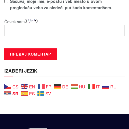
Sačuvaј moјe ime, e-poštu i veb mesto u ovom
pregledaču veba za sledeći put kada komentarišem.
Čovek sam
IZABERI JEZIK
CS
EN
FR
DE
HU
IT
RU
SR
ES
SV