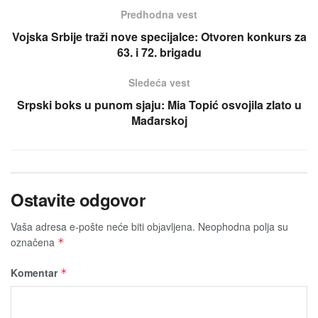
Predhodna vest
Vojska Srbije traži nove specijalce: Otvoren konkurs za
63. i 72. brigadu
Sledeća vest
Srpski boks u punom sjaju: Mia Topić osvojila zlato u
Mađarskoj
Ostavite odgovor
Vaša adresa e-pošte neće biti obјavljena.
Neophodna polja su
označena
*
Komentar
*