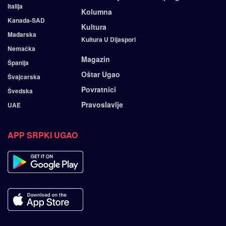
Italija
Kolumna
Kanada-SAD
Kultura
Mađarska
Kultura U Dijaspori
Nemačka
Magazin
Španija
Oštar Ugao
Švajcarska
Povratnici
Švedska
Pravoslavlje
UAE
APP SRPKI UGAO