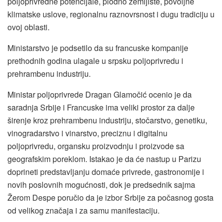
poljoprivredne potencijale, plodno zemljište, povoljne
klimatske uslove, regionalnu raznovrsnost i dugu tradiciju u
ovoj oblasti.
Ministarstvo je podsetilo da su francuske kompanije
prethodnih godina ulagale u srpsku poljoprivredu i
prehrambenu industriju.
Ministar poljoprivrede Dragan Glamočić ocenio je da
saradnja Srbije i Francuske ima veliki prostor za dalje
širenje kroz prehrambenu industriju, stočarstvo, genetiku,
vinogradarstvo i vinarstvo, preciznu i digitalnu
poljoprivredu, organsku proizvodnju i proizvode sa
geografskim poreklom. Istakao je da će nastup u Parizu
doprineti predstavljanju domaće privrede, gastronomije i
novih poslovnih mogućnosti, dok je predsednik sajma
Žerom Despe poručio da je izbor Srbije za počasnog gosta
od velikog značaja i za samu manifestaciju.