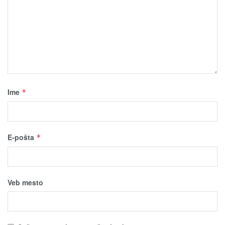
Ime
*
E-pošta
*
Veb mesto