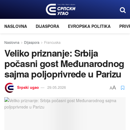
NASLOVNA
DIJASPORA
EVROPSKA POLITIKA
PRIV
Naslovna
Dijaspora
Francuska
Veliko priznanje: Srbija
počasni gost Međunarodnog
sajma poljoprivrede u Parizu
Srpski ugao
29.05.2026
A
A