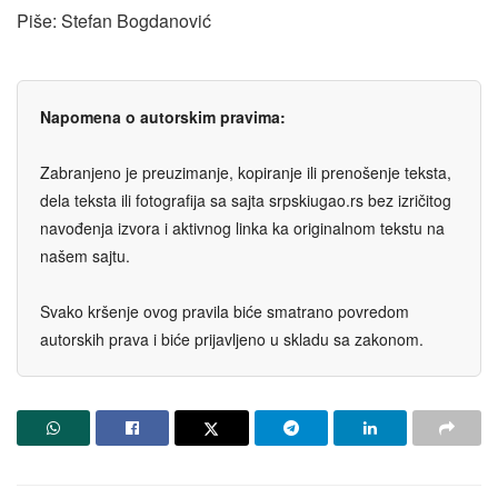
Piše: Stefan Bogdanović
Napomena o autorskim pravima:
Zabranjeno je preuzimanje, kopiranje ili prenošenje teksta,
dela teksta ili fotografija sa sajta srpskiugao.rs bez izričitog
navođenja izvora i aktivnog linka ka originalnom tekstu na
našem sajtu.
Svako kršenje ovog pravila biće smatrano povredom
autorskih prava i biće prijavljeno u skladu sa zakonom.