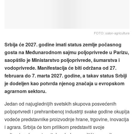
FOTO: salon-agriculture
Srbija će 2027. godine imati status zemlje počasnog
gosta na Međunarodnom sajmu poljoprivrede u Parizu,
saopštilo je Ministarstvo poljoprivrede, šumarstva i
vodoprivrede. Manifestacija će biti održana od 27.
februara do 7. marta 2027. godine, a takav status Srbiji
je dodeljen kao potvrda njenog značaja u evropskom
agrarnom sektoru.
Jedan od najuglednijih svetskih skupova posvećenih
poljoprivredi i prehrambenoj industriji svake godine okuplja
vodeće predstavnike proizvodnje hrane, trgovine, inovacija
i agrara. Srbija će tom prilikom predstaviti svoje