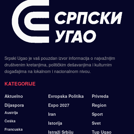
Srpski Ugao je vaš pouzdan izvor informacija o najvažnijim
društvenim kretanjima, političkim dešavanjima i kulturnim
događajima na lokalnom i nacionalnom nivou.
KATEGORIJE
Aktuelno
Evropska Politika
Privreda
Dijaspora
Expo 2027
Region
Austrija
Iran
Sport
Češka
Istorija
Svet
Francuska
Istraži Srbiju
Tup Ugao