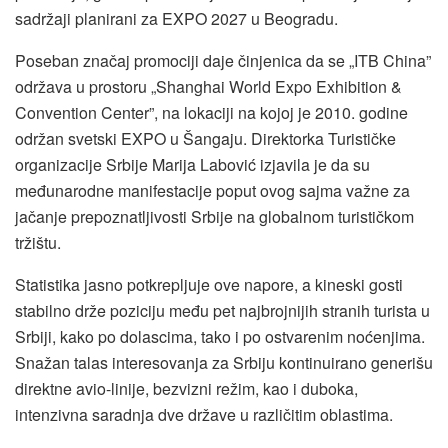
sadržaji planirani za EXPO 2027 u Beogradu.
Poseban značaj promociji daje činjenica da se „ITB China”
održava u prostoru „Shanghai World Expo Exhibition &
Convention Center”, na lokaciji na kojoj je 2010. godine
održan svetski EXPO u Šangaju. Direktorka Turističke
organizacije Srbije Marija Labović izjavila je da su
međunarodne manifestacije poput ovog sajma važne za
jačanje prepoznatljivosti Srbije na globalnom turističkom
tržištu.
Statistika jasno potkrepljuje ove napore, a kineski gosti
stabilno drže poziciju među pet najbrojnijih stranih turista u
Srbiji, kako po dolascima, tako i po ostvarenim noćenjima.
Snažan talas interesovanja za Srbiju kontinuirano generišu
direktne avio-linije, bezvizni režim, kao i duboka,
intenzivna saradnja dve države u različitim oblastima.