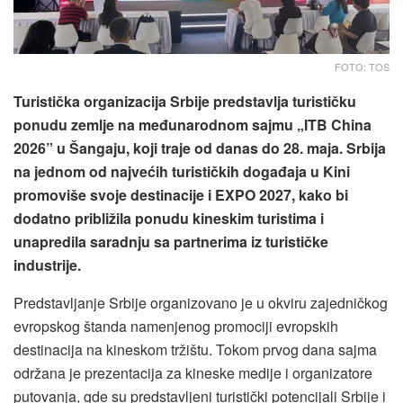
FOTO: TOS
Turistička organizacija Srbije predstavlja turističku
ponudu zemlje na međunarodnom sajmu „ITB China
2026” u Šangaju, koji traje od danas do 28. maja. Srbija
na jednom od najvećih turističkih događaja u Kini
promoviše svoje destinacije i EXPO 2027, kako bi
dodatno približila ponudu kineskim turistima i
unapredila saradnju sa partnerima iz turističke
industrije.
Predstavljanje Srbije organizovano je u okviru zajedničkog
evropskog štanda namenjenog promociji evropskih
destinacija na kineskom tržištu. Tokom prvog dana sajma
održana je prezentacija za kineske medije i organizatore
putovanja, gde su predstavljeni turistički potencijali Srbije i