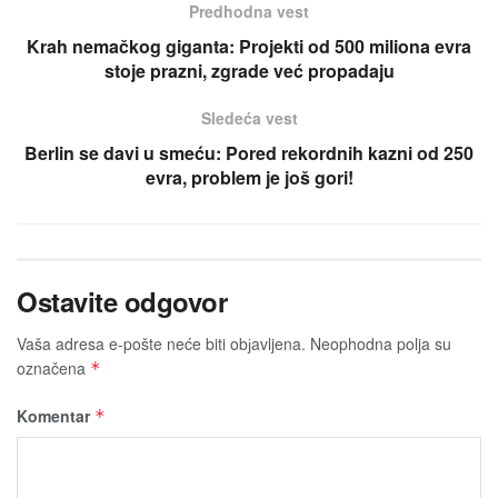
Predhodna vest
Krah nemačkog giganta: Projekti od 500 miliona evra
stoje prazni, zgrade već propadaju
Sledeća vest
Berlin se davi u smeću: Pored rekordnih kazni od 250
evra, problem je još gori!
Ostavite odgovor
Vaša adresa e-pošte neće biti obјavljena.
Neophodna polja su
označena
*
Komentar
*