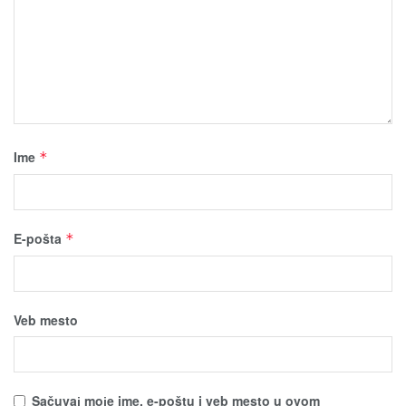
Ime
*
E-pošta
*
Veb mesto
Sačuvaј moјe ime, e-poštu i veb mesto u ovom