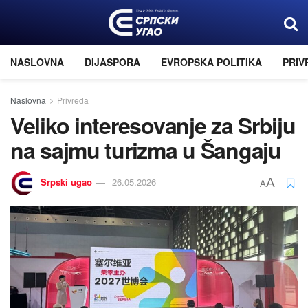
NASLOVNA
DIJASPORA
EVROPSKA POLITIKA
PRIV
Naslovna
Privreda
Veliko interesovanje za Srbiju
na sajmu turizma u Šangaju
Srpski ugao
26.05.2026
A
A