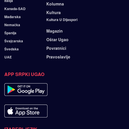
Italija
Kolumna
Kanada-SAD
Kultura
Mađarska
Kultura U Dijaspori
Nemačka
Magazin
Španija
Oštar Ugao
Švajcarska
Povratnici
Švedska
Pravoslavlje
UAE
APP SRPKI UGAO