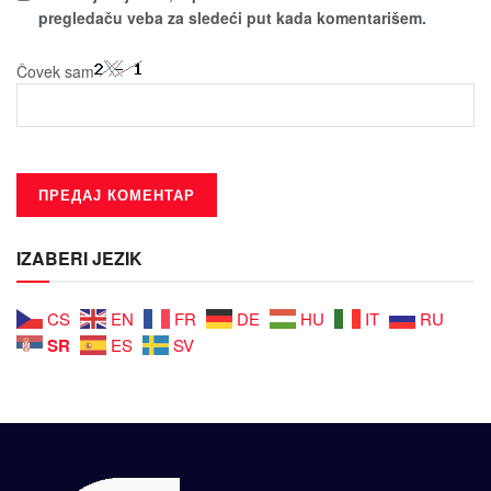
pregledaču veba za sledeći put kada komentarišem.
Čovek sam
IZABERI JEZIK
CS
EN
FR
DE
HU
IT
RU
SR
ES
SV