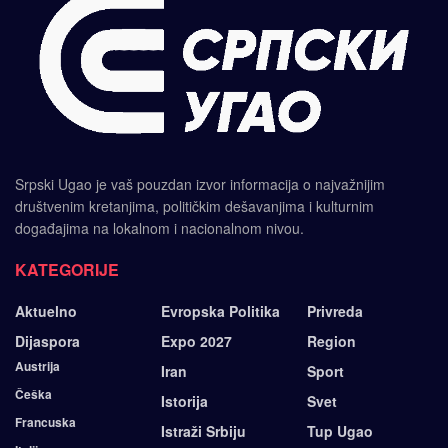
Srpski Ugao je vaš pouzdan izvor informacija o najvažnijim
društvenim kretanjima, političkim dešavanjima i kulturnim
događajima na lokalnom i nacionalnom nivou.
KATEGORIJE
Aktuelno
Evropska Politika
Privreda
Dijaspora
Expo 2027
Region
Austrija
Iran
Sport
Češka
Istorija
Svet
Francuska
Istraži Srbiju
Tup Ugao