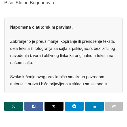
Piše: Stefan Bogdanović
Napomena o autorskim pravima:
Zabranjeno je preuzimanje, kopiranje ili prenošenje teksta,
dela teksta ili fotografija sa sajta srpskiugao.rs bez izričitog
navođenja izvora i aktivnog linka ka originalnom tekstu na
našem sajtu.
Svako kršenje ovog pravila biće smatrano povredom
autorskih prava i biće prijavljeno u skladu sa zakonom.