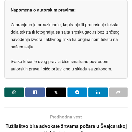
Napomena o autorskim pravima:
Zabranjeno je preuzimanje, kopiranje ili prenošenje teksta,
dela teksta ili fotografija sa sajta srpskiugao.rs bez izričitog
navođenja izvora i aktivnog linka ka originalnom tekstu na
našem sajtu.
Svako kršenje ovog pravila biće smatrano povredom
autorskih prava i biće prijavljeno u skladu sa zakonom.
Predhodna vest
Tužilaštvo bira advokate žrtvama požara u Švajcarskoj