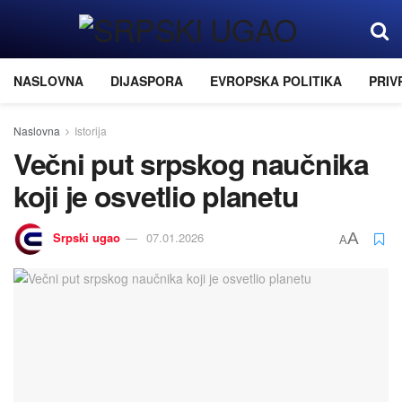
NASLOVNA
DIJASPORA
EVROPSKA POLITIKA
PRIV
Naslovna
Istorija
Večni put srpskog naučnika
koji je osvetlio planetu
Srpski ugao
07.01.2026
A
A