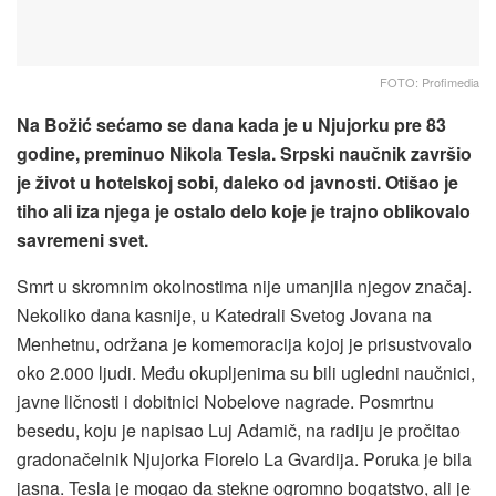
FOTO: Profimedia
Na Božić sećamo se dana kada je u Njujorku pre 83
godine, preminuo Nikola Tesla. Srpski naučnik završio
je život u hotelskoj sobi, daleko od javnosti. Otišao je
tiho ali iza njega je ostalo delo koje je trajno oblikovalo
savremeni svet.
Smrt u skromnim okolnostima nije umanjila njegov značaj.
Nekoliko dana kasnije, u Katedrali Svetog Jovana na
Menhetnu, održana je komemoracija kojoj je prisustvovalo
oko 2.000 ljudi. Među okupljenima su bili ugledni naučnici,
javne ličnosti i dobitnici Nobelove nagrade. Posmrtnu
besedu, koju je napisao Luj Adamič, na radiju je pročitao
gradonačelnik Njujorka Fiorelo La Gvardija. Poruka je bila
jasna. Tesla je mogao da stekne ogromno bogatstvo, ali je