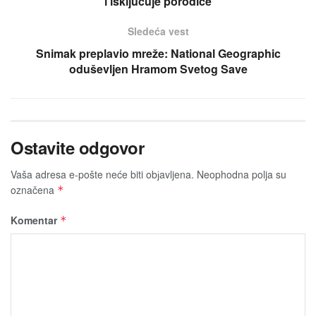
i isključuje porodice
Sledeća vest
Snimak preplavio mreže: National Geographic
oduševljen Hramom Svetog Save
Ostavite odgovor
Vaša adresa e-pošte neće biti obјavljena.
Neophodna polja su
označena
*
Komentar
*