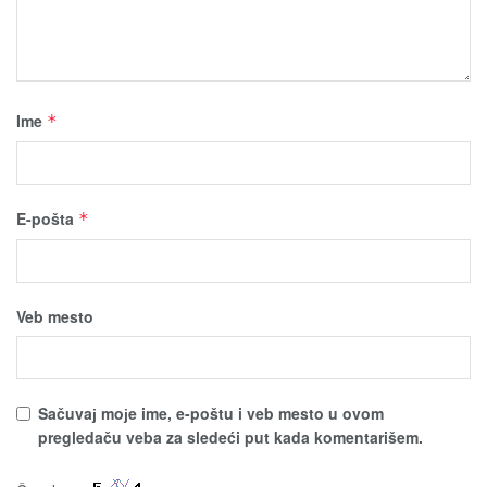
Ime
*
E-pošta
*
Veb mesto
Sačuvaј moјe ime, e-poštu i veb mesto u ovom
pregledaču veba za sledeći put kada komentarišem.