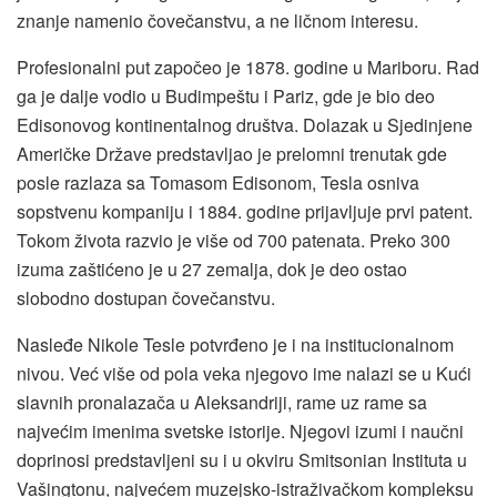
znanje namenio čovečanstvu, a ne ličnom interesu.
Profesionalni put započeo je 1878. godine u Mariboru. Rad
ga je dalje vodio u Budimpeštu i Pariz, gde je bio deo
Edisonovog kontinentalnog društva. Dolazak u Sjedinjene
Američke Države predstavljao je prelomni trenutak gde
posle razlaza sa Tomasom Edisonom, Tesla osniva
sopstvenu kompaniju i 1884. godine prijavljuje prvi patent.
Tokom života razvio je više od 700 patenata. Preko 300
izuma zaštićeno je u 27 zemalja, dok je deo ostao
slobodno dostupan čovečanstvu.
Nasleđe Nikole Tesle potvrđeno je i na institucionalnom
nivou. Već više od pola veka njegovo ime nalazi se u Kući
slavnih pronalazača u Aleksandriji, rame uz rame sa
najvećim imenima svetske istorije. Njegovi izumi i naučni
doprinosi predstavljeni su i u okviru Smitsonian Instituta u
Vašingtonu, najvećem muzejsko-istraživačkom kompleksu