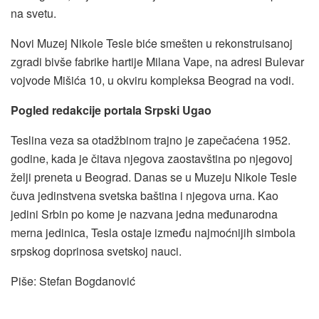
na svetu.
Novi Muzej Nikole Tesle biće smešten u rekonstruisanoj
zgradi bivše fabrike hartije Milana Vape, na adresi Bulevar
vojvode Mišića 10, u okviru kompleksa Beograd na vodi.
Pogled redakcije portala Srpski Ugao
Teslina veza sa otadžbinom trajno je zapečaćena 1952.
godine, kada je čitava njegova zaostavština po njegovoj
želji preneta u Beograd. Danas se u Muzeju Nikole Tesle
čuva jedinstvena svetska baština i njegova urna. Kao
jedini Srbin po kome je nazvana jedna međunarodna
merna jedinica, Tesla ostaje između najmoćnijih simbola
srpskog doprinosa svetskoj nauci.
Piše: Stefan Bogdanović