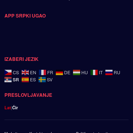
APP SRPKI UGAO
IZABERI JEZIK
CS
EN
FR
DE
HU
IT
RU
SR
ES
SV
PRESLOVLJAVANJE
Lat
|
Ćir