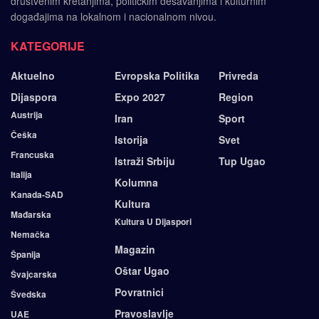
društvenim kretanjima, političkim dešavanjima i kulturnim
događajima na lokalnom i nacionalnom nivou.
KATEGORIJE
Aktuelno
Evropska Politika
Privreda
Dijaspora
Expo 2027
Region
Austrija
Iran
Sport
Češka
Istorija
Svet
Francuska
Istraži Srbiju
Tup Ugao
Italija
Kolumna
Kanada-SAD
Kultura
Mađarska
Kultura U Dijaspori
Nemačka
Magazin
Španija
Oštar Ugao
Švajcarska
Povratnici
Švedska
Pravoslavlje
UAE