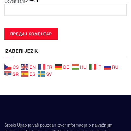
Čovek sam
IZABERI JEZIK
CS
EN
FR
DE
HU
IT
RU
SR
ES
SV
Srpski Ugao je vaš pouzdan izvor informacija o najvažnijim