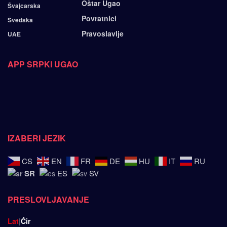
Oštar Ugao
Švajcarska
Povratnici
Švedska
Pravoslavlje
UAE
APP SRPKI UGAO
IZABERI JEZIK
CS
EN
FR
DE
HU
IT
RU
SR
ES
SV
PRESLOVLJAVANJE
Lat
|
Ćir