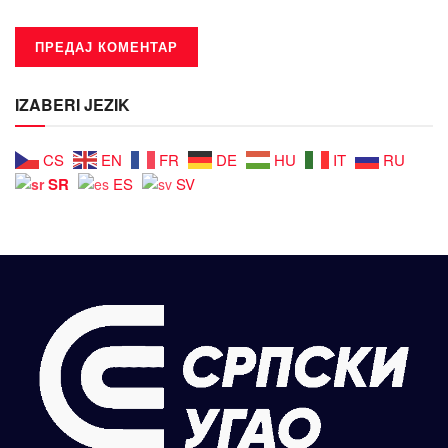
IZABERI JEZIK
CS
EN
FR
DE
HU
IT
RU
SR
ES
SV