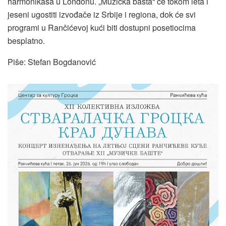
harmonikaša u Londonu. „Muzička bašta“ će tokom leta i
jeseni ugostiti izvođače iz Srbije i regiona, dok će svi
programi u Rančićevoj kući biti dostupni posetiocima
besplatno.
Piše: Stefan Bogdanović