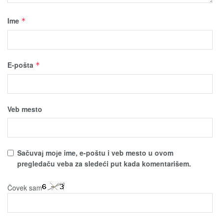
Ime
*
E-pošta
*
Veb mesto
Sačuvaј moјe ime, e-poštu i veb mesto u ovom
pregledaču veba za sledeći put kada komentarišem.
Čovek sam