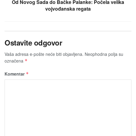
Od Novog Sada do Bačke Palanke: Počela velika
vojvođanska regata
Ostavite odgovor
Vaša adresa e-pošte neće biti obјavljena.
Neophodna polja su
označena
*
Komentar
*