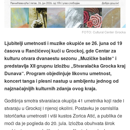
FOTO: Cultural Center Grocka
Ljubitelji umetnosti i muzike okupiće se 26. juna od 19
časova u Rančićevoj kući u Grockoj, gde Centar za
kulturu otvara dvanaestu sezonu „Muzičke bašte“ i
predstavlja XII grupnu izložbu „Stvaralačka Grocka kraj
Dunava“. Program objedinjuje likovnu umetnost,
koncert tanga i plesni nastup u ambijentu jednog od
najznačajnijih kulturnih zdanja ovog kraja.
Godišnja smotra stvaralaca okuplja 41 umetnika koji rade i
stvaraju u Grockoj i njenoj okolini. Postavku je osmislila
istoričarka umetnosti i viši kustos Zorica Atić, a publika će
moći da je pogleda do 20. jula. Izložba obuhvata širok