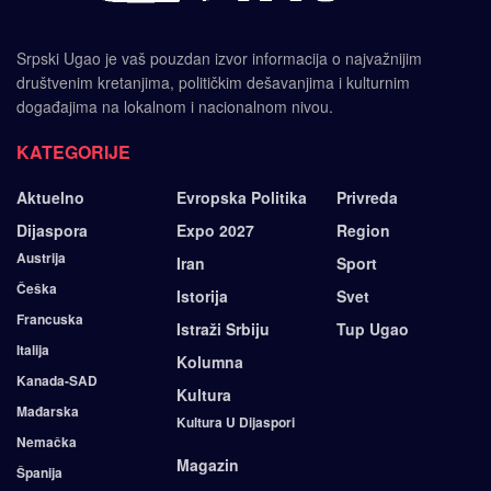
Srpski Ugao je vaš pouzdan izvor informacija o najvažnijim
društvenim kretanjima, političkim dešavanjima i kulturnim
događajima na lokalnom i nacionalnom nivou.
KATEGORIJE
Aktuelno
Evropska Politika
Privreda
Dijaspora
Expo 2027
Region
Austrija
Iran
Sport
Češka
Istorija
Svet
Francuska
Istraži Srbiju
Tup Ugao
Italija
Kolumna
Kanada-SAD
Kultura
Mađarska
Kultura U Dijaspori
Nemačka
Magazin
Španija