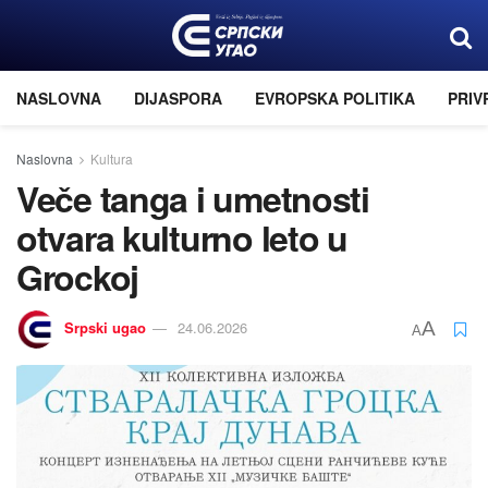
NASLOVNA
DIJASPORA
EVROPSKA POLITIKA
PRIV
Naslovna
Kultura
Veče tanga i umetnosti
otvara kulturno leto u
Grockoj
Srpski ugao
24.06.2026
A
A