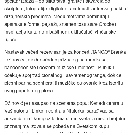
spektar izraza – od slikarstva, grafike i akvarela do
skulpture, fotografije, digitalne umetnosti, autorskog nakita i
dizajnerskih predmeta. Među motivima dominiraju
apstraktne forme, pejzaži, znamenitosti stare Grocke i
inspiracija kulturnom baštinom, uključujući vinčanske
figure.
Nastavak večeri rezervisan je za koncert „TANGO“ Branka
Džinovića, međunarodno priznatog harmonikaša,
bandoneoniste i doktora muzičke umetnosti. Publiku
očekuje spoj tradicionalnog i savremenog tanga, dok će
plesni par na sceni pratiti muzičko putovanje kroz istoriju
ovog popularnog plesa.
Džinović je nastupao na scenama poput Kenedi centra u
Vašingtonu i Linkoln centra u Njujorku, sarađivao sa
ansamblima i kompozitorima širom sveta, a među brojnim
priznanjima izdvaja se pobeda na Svetskom kupu