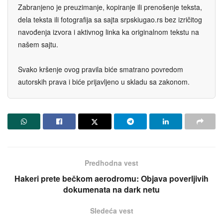
Zabranjeno je preuzimanje, kopiranje ili prenošenje teksta,
dela teksta ili fotografija sa sajta srpskiugao.rs bez izričitog
navođenja izvora i aktivnog linka ka originalnom tekstu na
našem sajtu.
Svako kršenje ovog pravila biće smatrano povredom
autorskih prava i biće prijavljeno u skladu sa zakonom.
Predhodna vest
Hakeri prete bečkom aerodromu: Objava poverljivih
dokumenata na dark netu
Sledeća vest