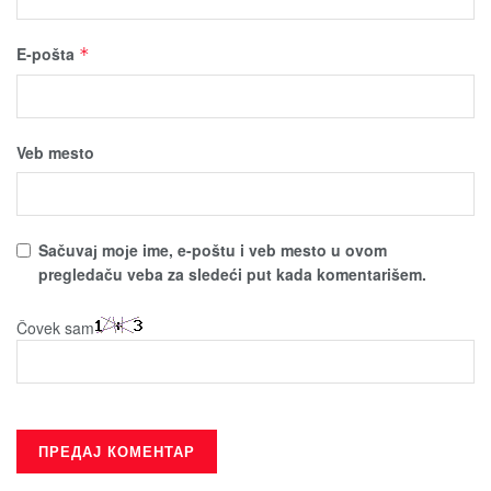
E-pošta
*
Veb mesto
Sačuvaј moјe ime, e-poštu i veb mesto u ovom
pregledaču veba za sledeći put kada komentarišem.
Čovek sam