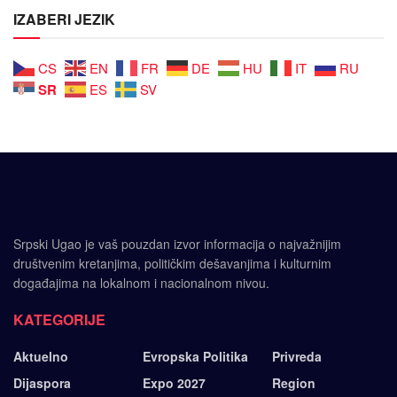
IZABERI JEZIK
CS
EN
FR
DE
HU
IT
RU
SR
ES
SV
Srpski Ugao je vaš pouzdan izvor informacija o najvažnijim
društvenim kretanjima, političkim dešavanjima i kulturnim
događajima na lokalnom i nacionalnom nivou.
KATEGORIJE
Aktuelno
Evropska Politika
Privreda
Dijaspora
Expo 2027
Region