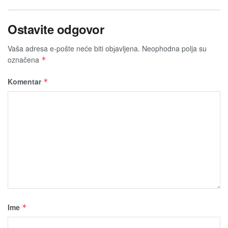
Ostavite odgovor
Vaša adresa e-pošte neće biti obјavljena.
Neophodna polja su
označena
*
Komentar
*
Ime
*