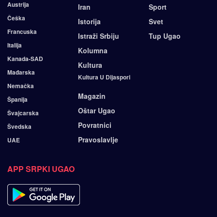
Austrija
Iran
Sport
Češka
Istorija
Svet
Francuska
Istraži Srbiju
Tup Ugao
Italija
Kolumna
Kanada-SAD
Kultura
Mađarska
Kultura U Dijaspori
Nemačka
Magazin
Španija
Oštar Ugao
Švajcarska
Povratnici
Švedska
Pravoslavlje
UAE
APP SRPKI UGAO