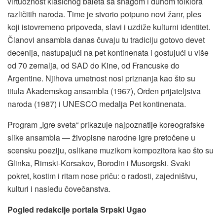
virtuoznost klasičnog baleta sa snagom i duhom folklora
različitih naroda. Time je stvorio potpuno novi žanr, ples
koji istovremeno pripoveda, slavi i uzdiže kulturni identitet.
Članovi ansambla danas čuvaju tu tradiciju gotovo devet
decenija, nastupajući na pet kontinenata i gostujući u više
od 70 zemalja, od SAD do Kine, od Francuske do
Argentine. Njihova umetnost nosi priznanja kao što su
titula Akademskog ansambla (1967), Orden prijateljstva
naroda (1987) i UNESCO medalja Pet kontinenata.
Program „Igre sveta“ prikazuje najpoznatije koreografske
slike ansambla — živopisne narodne igre pretočene u
scensku poeziju, oslikane muzikom kompozitora kao što su
Glinka, Rimski-Korsakov, Borodin i Musorgski. Svaki
pokret, kostim i ritam nose priču: o radosti, zajedništvu,
kulturi i nasleđu čovečanstva.
Pogled redakcije portala Srpski Ugao