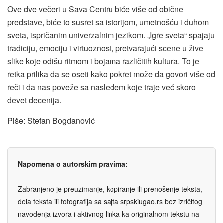
Ove dve večeri u Sava Centru biće više od obične
predstave, biće to susret sa istorijom, umetnošću i duhom
sveta, ispričanim univerzalnim jezikom. „Igre sveta“ spajaju
tradiciju, emociju i virtuoznost, pretvarajući scene u žive
slike koje odišu ritmom i bojama različitih kultura. To je
retka prilika da se oseti kako pokret može da govori više od
reči i da nas poveže sa nasleđem koje traje već skoro
devet decenija.
Piše: Stefan Bogdanović
Napomena o autorskim pravima:
Zabranjeno je preuzimanje, kopiranje ili prenošenje teksta,
dela teksta ili fotografija sa sajta srpskiugao.rs bez izričitog
navođenja izvora i aktivnog linka ka originalnom tekstu na