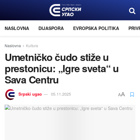
NASLOVNA
DIJASPORA
EVROPSKA POLITIKA
PRIV
Naslovna
Kultura
Umetničko čudo stiže u
prestonicu: „Igre sveta“ u
Sava Centru
Srpski ugao
05.11.2025
A
A