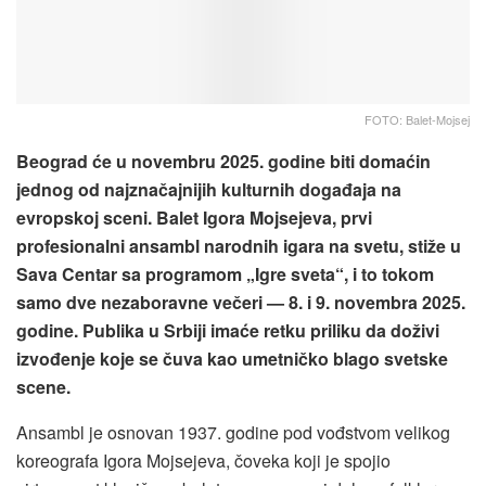
FOTO: Balet-Mojsej
Beograd će u novembru 2025. godine biti domaćin
jednog od najznačajnijih kulturnih događaja na
evropskoj sceni. Balet Igora Mojsejeva, prvi
profesionalni ansambl narodnih igara na svetu, stiže u
Sava Centar sa programom „Igre sveta“, i to tokom
samo dve nezaboravne večeri — 8. i 9. novembra 2025.
godine. Publika u Srbiji imaće retku priliku da doživi
izvođenje koje se čuva kao umetničko blago svetske
scene.
Ansambl je osnovan 1937. godine pod vođstvom velikog
koreografa Igora Mojsejeva, čoveka koji je spojio