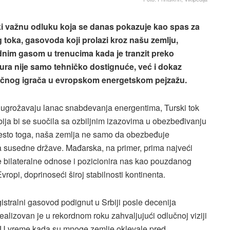
ški važnu odluku koja se danas pokazuje kao spas za
 toka, gasovoda koji prolazi kroz našu zemlju,
dnim gasom u trenucima kada je tranzit preko
tura nije samo tehničko dostignuće, već i dokaz
ključnog igrača u evropskom energetskom pejzažu.
e ugrožavaju lanac snabdevanja energentima, Turski tok
bija bi se suočila sa ozbiljnim izazovima u obezbeđivanju
mesto toga, naša zemlja ne samo da obezbeđuje
za susedne države. Mađarska, na primer, prima najveći
e bilateralne odnose i pozicionira nas kao pouzdanog
vropi, doprinoseći široj stabilnosti kontinenta.
gistralni gasovod podignut u Srbiji posle decenija
realizovan je u rekordnom roku zahvaljujući odlučnoj viziji
 U vreme kada su mnoge zemlje oklevale pred