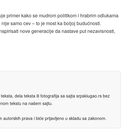
uje primer kako se mudrom politikom i hrabrim odlukama
k nije samo cev – to je most ka boljoj budućnosti.
nspirisati nove generacije da nastave put nezavisnosti,
eksta, dela teksta ili fotografija sa sajta srpskiugao.rs bez
nalnom tekstu na našem sajtu.
autorskih prava i biće prijavljeno u skladu sa zakonom.