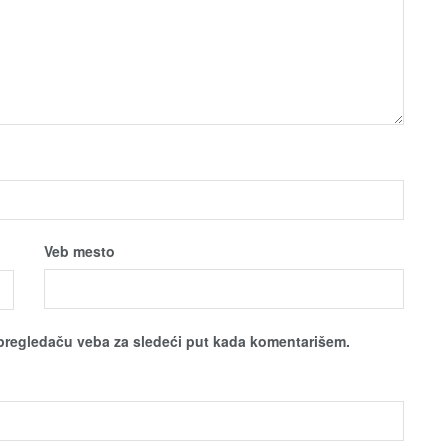
Veb mesto
pregledaču veba za sledeći put kada komentarišem.