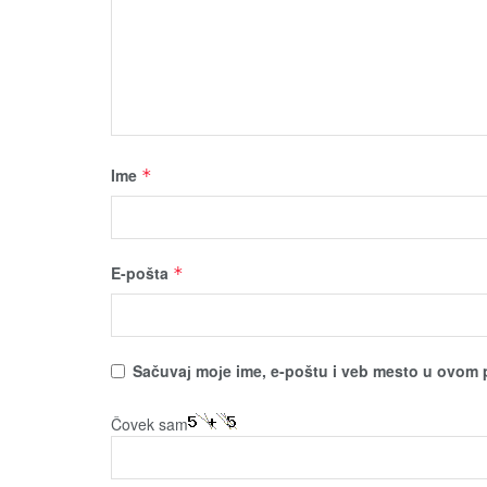
Ime
*
E-pošta
*
Sačuvaј moјe ime, e-poštu i veb mesto u ovom 
Čovek sam