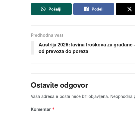
Pošalji
Podeli
Predhodna vest
Austrija 2026: lavina troškova za građane 
od prevoza do poreza
Ostavite odgovor
Vaša adresa e-pošte neće biti obјavljena.
Neophodna p
Komentar
*