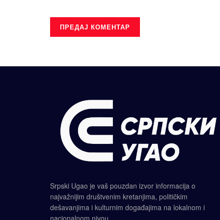
Srpski Ugao je vaš pouzdan izvor informacija o
najvažnijim društvenim kretanjima, političkim
dešavanjima i kulturnim događajima na lokalnom i
nacionalnom nivou.