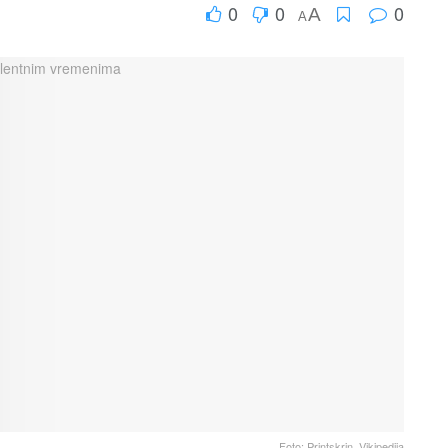
0
0
0
A
A
Foto: Printskrin, Vikipedija