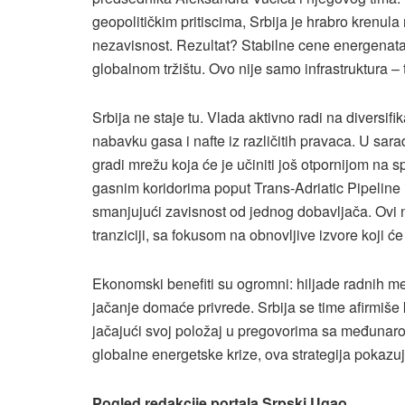
geopolitičkim pritiscima, Srbija je hrabro krenu
nezavisnost. Rezultat? Stabilne cene energenata, r
globalnom tržištu. Ovo nije samo infrastruktura – t
Srbija ne staje tu. Vlada aktivno radi na diversifi
nabavku gasa i nafte iz različitih pravaca. U sar
gradi mrežu koja će je učiniti još otpornijom na 
gasnim koridorima poput Trans-Adriatic Pipeline
smanjujući zavisnost od jednog dobavljača. Ovi
tranziciji, sa fokusom na obnovljive izvore koji ć
Ekonomski benefiti su ogromni: hiljade radnih mes
jačanje domaće privrede. Srbija se time afirmiše 
jačajući svoj položaj u pregovorima sa međunaro
globalne energetske krize, ova strategija pokazuje
Pogled redakcije portala Srpski Ugao