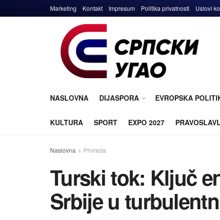
Marketing
Kontakt
Impresum
Politika privatnosti
Uslovi ko
NASLOVNA
DIJASPORA
EVROPSKA POLITI
KULTURA
SPORT
EXPO 2027
PRAVOSLAV
Naslovna
Privreda
Turski tok: Ključ e
Srbije u turbulen