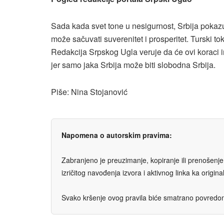
Sada kada svet tone u nesigurnost, Srbija pokaz
može sačuvati suverenitet i prosperitet. Turski to
Redakcija Srpskog Ugla veruje da će ovi koraci i
jer samo jaka Srbija može biti slobodna Srbija.
Piše: Nina Stojanović
Napomena o autorskim pravima:
Zabranjeno je preuzimanje, kopiranje ili prenošenje t
izričitog navođenja izvora i aktivnog linka ka origi
Svako kršenje ovog pravila biće smatrano povredom 