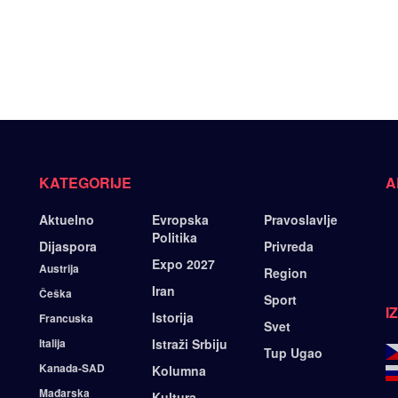
KATEGORIJE
A
Aktuelno
Evropska
Pravoslavlje
Politika
Dijaspora
Privreda
Expo 2027
Austrija
Region
Iran
Češka
Sport
I
Istorija
Francuska
Svet
Italija
Istraži Srbiju
Tup Ugao
Kanada-SAD
Kolumna
Mađarska
Kultura