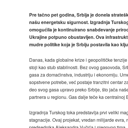
Pre tačno pet godina, Srbija je donela strate
našu energetsku sigurnost. Izgradnja Turskog
omogućila je kontinuirano snabdevanje priro
Ukrajine potpuno obustavljen. Ova infrastruk
mudre politike koja je Srbiju postavila kao 
Danas, kada globalne krize i geopolitičke tenzij
stoji kao stub stabilnosti. Bez ovog gasovoda, Sr
gasa za domaćinstva, industriju i ekonomiju. U
sopstvene potrebe, već postaje tranzitni centar 
deo svog gasa upravo preko Srbije, što jača naš
partnera u regionu. Gas dalje teče ka centralnoj E
Izgradnja Turskog toka predstavlja prvi veliki ma
stagnacije. Ovaj projekat, vredan milijarde evra, 
predsednika Aleksandra Vučića i njegovog tima.