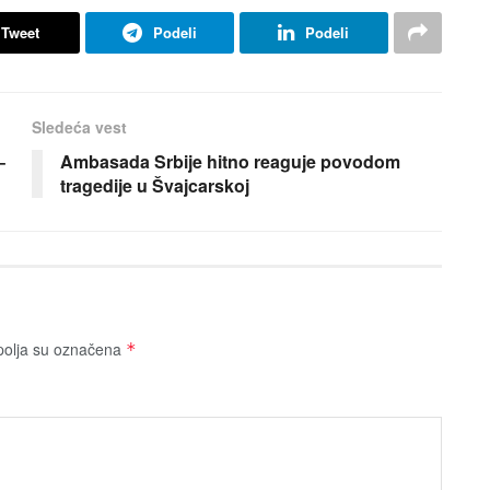
Tweet
Podeli
Podeli
Sledeća vest
–
Ambasada Srbije hitno reaguje povodom
tragedije u Švajcarskoj
olja su označena
*