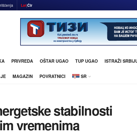
rišćenja
Lat
|
Ćir
KA
PRIVREDA
OŠTAR UGAO
TUP UGAO
ISTRAŽI SRBIJ
LJE
MAGAZIN
POVRATNICI
SR
nergetske stabilnosti
tnim vremenima