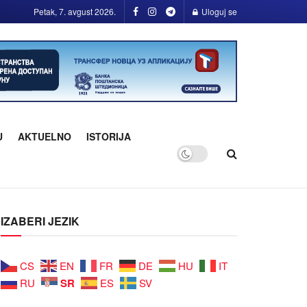
Petak, 7. avgust 2026.
Uloguj se
U
AKTUELNO
ISTORIJA
IZABERI JEZIK
CS
EN
FR
DE
HU
IT
SR
RU
ES
SV