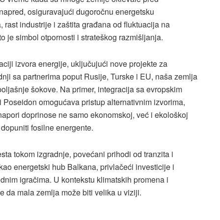
la napred, osiguravajući dugoročnu energetsku
ast industrije i zaštita građana od fluktuacija na
o je simbol otpornosti i strateškog razmišljanja.
kaciji izvora energije, uključujući nove projekte za
adnji sa partnerima poput Rusije, Turske i EU, naša zemlja
spoljašnje šokove. Na primer, integracija sa evropskim
 i Poseidon omogućava pristup alternativnim izvorima,
 napori doprinose ne samo ekonomskoj, već i ekološkoj
e dopuniti fosilne energente.
ta tokom izgradnje, povećani prihodi od tranzita i
kao energetski hub Balkana, privlačeći investicije i
dnim igračima. U kontekstu klimatskih promena i
 da mala zemlja može biti velika u viziji.