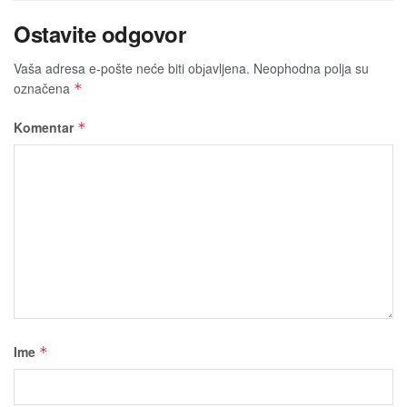
Ostavite odgovor
Vaša adresa e-pošte neće biti obјavljena.
Neophodna polja su
označena
*
Komentar
*
Ime
*