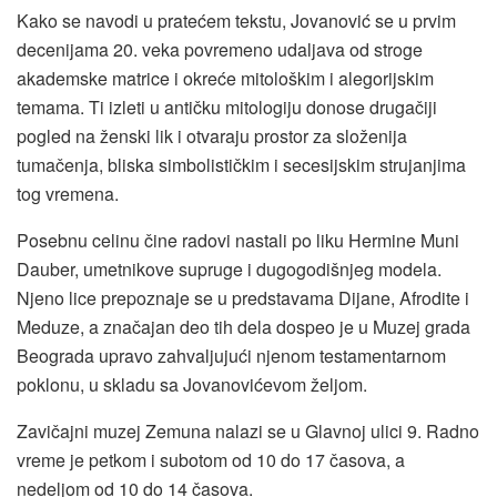
Kako se navodi u pratećem tekstu, Jovanović se u prvim
decenijama 20. veka povremeno udaljava od stroge
akademske matrice i okreće mitološkim i alegorijskim
temama. Ti izleti u antičku mitologiju donose drugačiji
pogled na ženski lik i otvaraju prostor za složenija
tumačenja, bliska simbolističkim i secesijskim strujanjima
tog vremena.
Posebnu celinu čine radovi nastali po liku Hermine Muni
Dauber, umetnikove supruge i dugogodišnjeg modela.
Njeno lice prepoznaje se u predstavama Dijane, Afrodite i
Meduze, a značajan deo tih dela dospeo je u Muzej grada
Beograda upravo zahvaljujući njenom testamentarnom
poklonu, u skladu sa Jovanovićevom željom.
Zavičajni muzej Zemuna nalazi se u Glavnoj ulici 9. Radno
vreme je petkom i subotom od 10 do 17 časova, a
nedeljom od 10 do 14 časova.