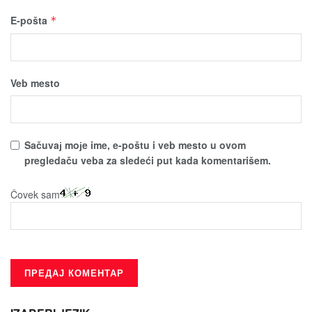
E-pošta
*
Veb mesto
Sačuvaј moјe ime, e-poštu i veb mesto u ovom
pregledaču veba za sledeći put kada komentarišem.
Čovek sam