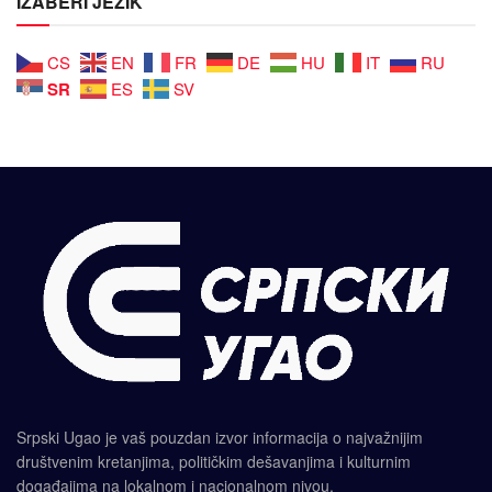
IZABERI JEZIK
CS
EN
FR
DE
HU
IT
RU
SR
ES
SV
Srpski Ugao je vaš pouzdan izvor informacija o najvažnijim
društvenim kretanjima, političkim dešavanjima i kulturnim
događajima na lokalnom i nacionalnom nivou.