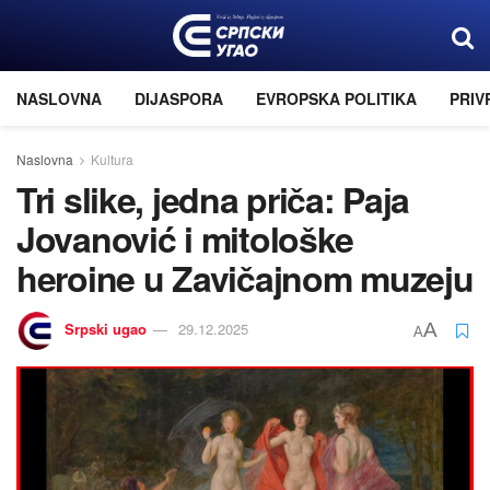
NASLOVNA
DIJASPORA
EVROPSKA POLITIKA
PRIV
Naslovna
Kultura
Tri slike, jedna priča: Paјa
Jovanović i mitološke
heroine u Zavičajnom muzeju
Srpski ugao
29.12.2025
A
A