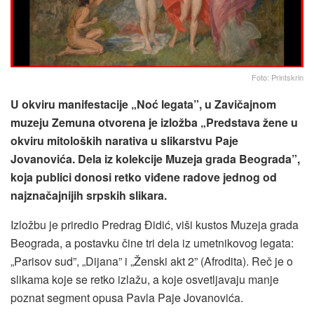
Foto: Printskrin
U okviru manifestacije „Noć legata”, u Zavičajnom
muzeju Zemuna otvorena je izložba „Predstava žene u
okviru mitoloških narativa u slikarstvu Paјe
Jovanovića. Dela iz kolekcije Muzeja grada Beograda”,
koja publici donosi retko viđene radove jednog od
najznačajnijih srpskih slikara.
Izložbu je priredio Predrag Đidić, viši kustos Muzeja grada
Beograda, a postavku čine tri dela iz umetnikovog legata:
„Pariso­v sud”, „Dijana” i „Ženski akt 2” (Afrodita). Reč je o
slikama koje se retko izlažu, a koje osvetljavaju manje
poznat segment opusa Pavla Paje Jovanovića.