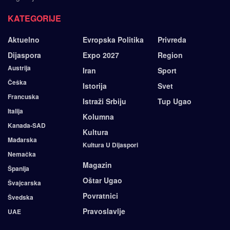
KATEGORIJE
Aktuelno
Evropska Politika
Privreda
Dijaspora
Expo 2027
Region
Austrija
Iran
Sport
Češka
Istorija
Svet
Francuska
Istraži Srbiju
Tup Ugao
Italija
Kolumna
Kanada-SAD
Kultura
Mađarska
Kultura U Dijaspori
Nemačka
Magazin
Španija
Oštar Ugao
Švajcarska
Povratnici
Švedska
Pravoslavlje
UAE