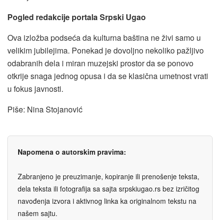
Pogled redakcije portala Srpski Ugao
Ova izložba podseća da kulturna baština ne živi samo u
velikim jubilejima. Ponekad je dovoljno nekoliko pažljivo
odabranih dela i miran muzejski prostor da se ponovo
otkrije snaga jednog opusa i da se klasična umetnost vrati
u fokus javnosti.
Piše: Nina Stojanović
Napomena o autorskim pravima:
Zabranjeno je preuzimanje, kopiranje ili prenošenje teksta,
dela teksta ili fotografija sa sajta srpskiugao.rs bez izričitog
navođenja izvora i aktivnog linka ka originalnom tekstu na
našem sajtu.