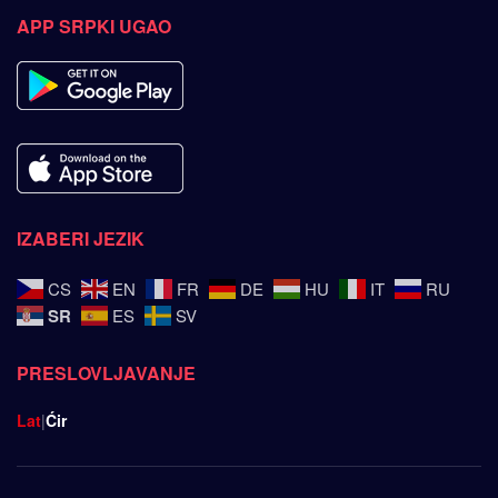
APP SRPKI UGAO
IZABERI JEZIK
CS
EN
FR
DE
HU
IT
RU
SR
ES
SV
PRESLOVLJAVANJE
Lat
|
Ćir