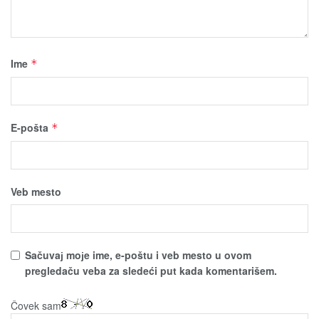
Ime
*
E-pošta
*
Veb mesto
Sačuvaј moјe ime, e-poštu i veb mesto u ovom
pregledaču veba za sledeći put kada komentarišem.
Čovek sam