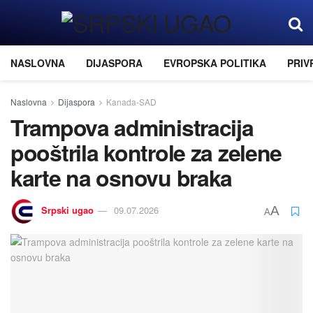
NASLOVNA
DIJASPORA
EVROPSKA POLITIKA
PRIV
Naslovna
Dijaspora
Kanada-SAD
Trampova administracija
pooštrila kontrole za zelene
karte na osnovu braka
Srpski ugao
09.07.2026
A
A