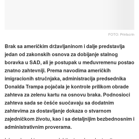
FOTO: Printscrin
Brak sa američkim državljaninom i dalje predstavlja
jedan od zakonskih osnova za dobijanje stalnog
boravka u SAD, ali je postupak u međuvremenu postao
znatno zahtevniji. Prema navodima američkih
imigracionih stručnjaka, administracija predsednika
Donalda Trampa pojačala je kontrole prilikom obrade
zahteva za zelenu kartu na osnovu braka. Podnosioci
zahteva sada se češće suočavaju sa dodatnim
zahtevima za dostavljanje dokaza o stvarnom
zajedničkom životu, kao i sa detaljnijim bezbednosnim i
administrativnim proverama.