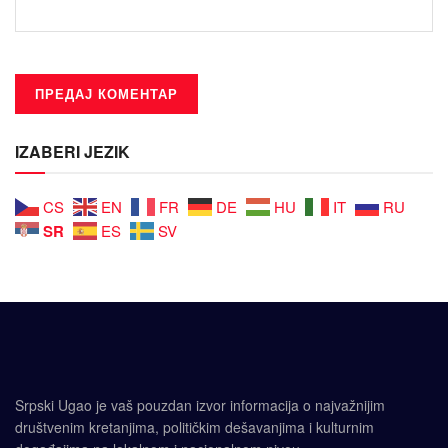
IZABERI JEZIK
CS
EN
FR
DE
HU
IT
RU
SR
ES
SV
Srpski Ugao je vaš pouzdan izvor informacija o najvažnijim
društvenim kretanjima, političkim dešavanjima i kulturnim