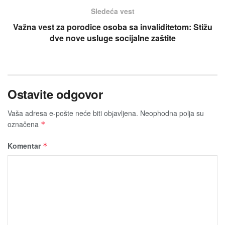
Sledeća vest
Važna vest za porodice osoba sa invaliditetom: Stižu
dve nove usluge socijalne zaštite
Ostavite odgovor
Vaša adresa e-pošte neće biti obјavljena.
Neophodna polja su
označena
*
Komentar
*