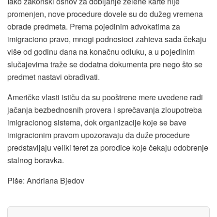
Iako zakonski osnov za dobijanje zelene karte nije
promenjen, nove procedure dovele su do dužeg vremena
obrade predmeta. Prema pojedinim advokatima za
imigraciono pravo, mnogi podnosioci zahteva sada čekaju
više od godinu dana na konačnu odluku, a u pojedinim
slučajevima traže se dodatna dokumenta pre nego što se
predmet nastavi obrađivati.
Američke vlasti ističu da su pooštrene mere uvedene radi
jačanja bezbednosnih provera i sprečavanja zloupotreba
imigracionog sistema, dok organizacije koje se bave
imigracionim pravom upozoravaju da duže procedure
predstavljaju veliki teret za porodice koje čekaju odobrenje
stalnog boravka.
Piše: Andriana Bjedov