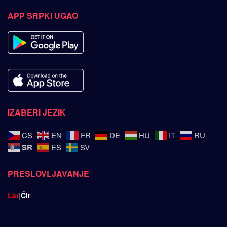
APP SRPKI UGAO
IZABERI JEZIK
CS
EN
FR
DE
HU
IT
RU
SR
ES
SV
PRESLOVLJAVANJE
Lat
|
Ćir