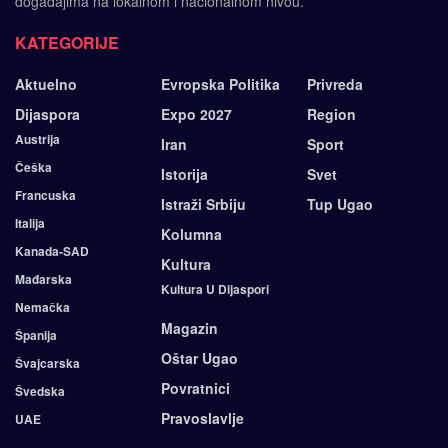
događajima na lokalnom i nacionalnom nivou.
KATEGORIJE
Aktuelno
Evropska Politika
Privreda
Dijaspora
Expo 2027
Region
Austrija
Iran
Sport
Češka
Istorija
Svet
Francuska
Istraži Srbiju
Tup Ugao
Italija
Kolumna
Kanada-SAD
Kultura
Mađarska
Kultura U Dijaspori
Nemačka
Magazin
Španija
Oštar Ugao
Švajcarska
Povratnici
Švedska
Pravoslavlje
UAE