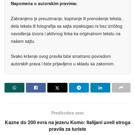
Napomena o autorskim pravima:
Zabranjeno je preuzimanje, kopiranje ili prenošenje teksta,
dela teksta ili fotografija sa sajta srpskiugao.rs bez izričitog
navođenja izvora i aktivnog linka ka originalnom tekstu na
našem sajtu.
Svako kršenje ovog pravila biće smatrano povredom
autorskih prava i biće prijavljeno u skladu sa zakonom.
Predhodna vest
Kazne do 200 evra na jezeru Komo: Italijani uveli stroga
pravila za turiste