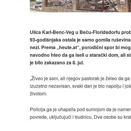
Ulica Karl-Benc-Veg u Beču-Floridsdorfu pro
93-godišnjaka ostala je samo gomila ruševina.
nezi. Prema „heute.at“, porodični spor bi moga
navodno hteo da ga iseli u starački dom, ali 
je bilo zakazano za 8. jul.
„Živeo je sam, ali njegov pastorak je želeo da ga
izuzetno nezavisan, svaki dan je bio napolju i j
životom.
Policija ga je uhapsila pod sumnjom da je namer
povrede, uključujući i trudnicu. Dve osobe su kra