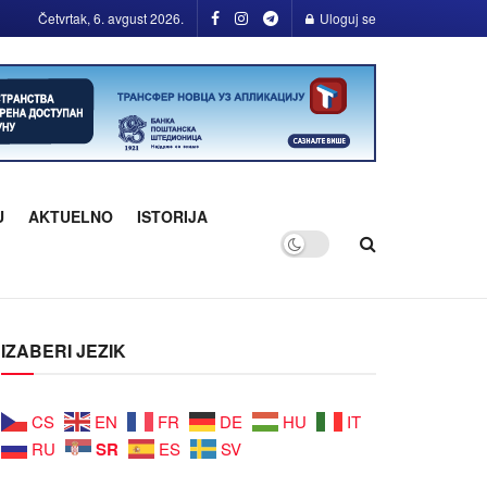
Četvrtak, 6. avgust 2026.
Uloguj se
U
AKTUELNO
ISTORIJA
IZABERI JEZIK
CS
EN
FR
DE
HU
IT
SR
RU
ES
SV