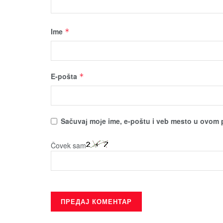
Ime
*
E-pošta
*
Sačuvaј moјe ime, e-poštu i veb mesto u ovom 
Čovek sam