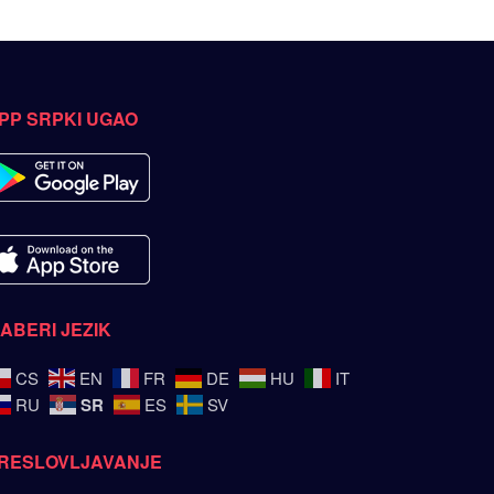
PP SRPKI UGAO
ZABERI JEZIK
CS
EN
FR
DE
HU
IT
SR
RU
ES
SV
RESLOVLJAVANJE