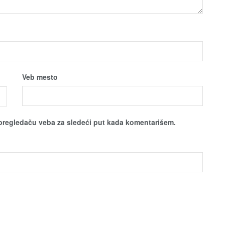
Veb mesto
pregledaču veba za sledeći put kada komentarišem.