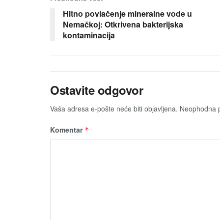
Hitno povlačenje mineralne vode u
Nemačkoj: Otkrivena bakterijska
kontaminacija
Ostavite odgovor
Vaša adresa e-pošte neće biti obјavljena.
Neophodna p
Komentar
*