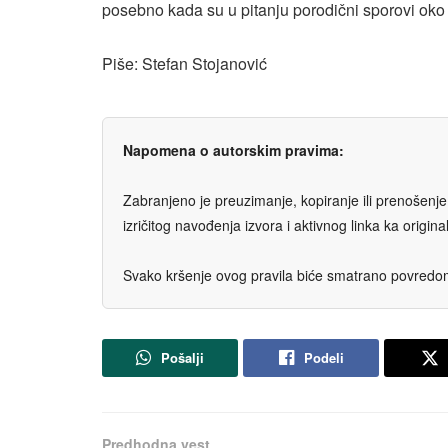
posebno kada su u pitanju porodični sporovi oko
Piše: Stefan Stojanović
Napomena o autorskim pravima:
Zabranjeno je preuzimanje, kopiranje ili prenošenje t
izričitog navođenja izvora i aktivnog linka ka origi
Svako kršenje ovog pravila biće smatrano povredom 
Pošalji
Podeli
Predhodna vest