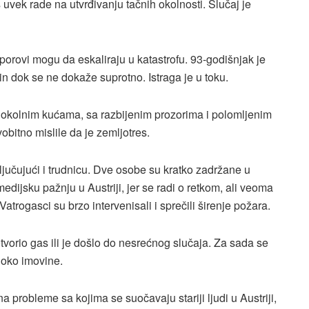
š uvek rade na utvrđivanju tačnih okolnosti. Slučaj je
porovi mogu da eskaliraju u katastrofu. 93-godišnjak je
n dok se ne dokaže suprotno. Istraga je u toku.
na okolnim kućama, sa razbijenim prozorima i polomljenim
obitno mislile da je zemljotres.
ključujući i trudnicu. Dve osobe su kratko zadržane u
edijsku pažnju u Austriji, jer se radi o retkom, ali veoma
rogasci su brzo intervenisali i sprečili širenje požara.
otvorio gas ili je došlo do nesrećnog slučaja. Za sada se
oko imovine.
 probleme sa kojima se suočavaju stariji ljudi u Austriji,