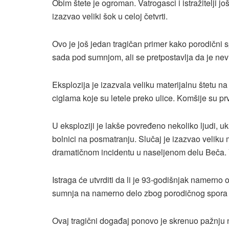
Obim štete je ogroman. Vatrogasci i istražitelji jo
izazvao veliki šok u celoj četvrti.
Ovo je još jedan tragičan primer kako porodični s
sada pod sumnjom, ali se pretpostavlja da je nevi
Eksplozija je izazvala veliku materijalnu štetu 
ciglama koje su letele preko ulice. Komšije su prv
U eksploziji je lakše povređeno nekoliko ljudi, u
bolnici na posmatranju. Slučaj je izazvao veliku m
dramatičnom incidentu u naseljenom delu Beča. Vat
Istraga će utvrditi da li je 93-godišnjak namerno 
sumnja na namerno delo zbog porodičnog spora 
Ovaj tragični događaj ponovo je skrenuo pažnju na