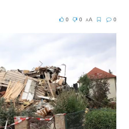
0
0
0
A
A