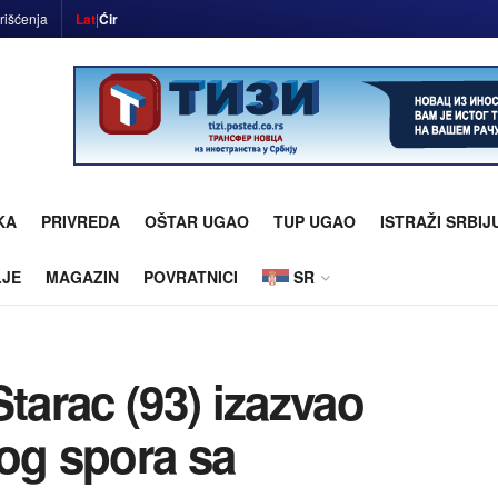
rišćenja
Lat
|
Ćir
KA
PRIVREDA
OŠTAR UGAO
TUP UGAO
ISTRAŽI SRBIJ
LJE
MAGAZIN
POVRATNICI
SR
tarac (93) izazvao
og spora sa