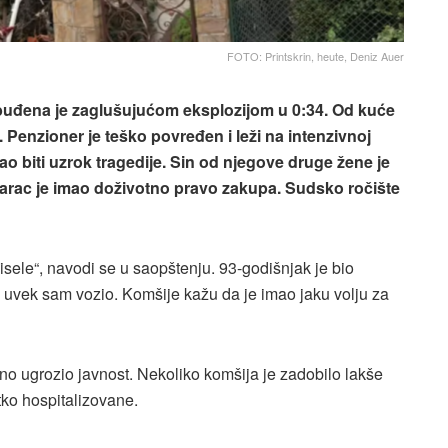
FOTO: Printskrin, heute, Deniz Auer
buđena je zaglušujućom eksplozijom u 0:34. Od kuće
 Penzioner je teško povređen i leži na intenzivnoj
o biti uzrok tragedije. Sin od njegove druge žene je
starac je imao doživotno pravo zakupa. Sudsko ročište
 isele“, navodi se u saopštenju. 93-godišnjak je bio
oš uvek sam vozio. Komšije kažu da je imao jaku volju za
no ugrozio javnost. Nekoliko komšija je zadobilo lakše
tko hospitalizovane.