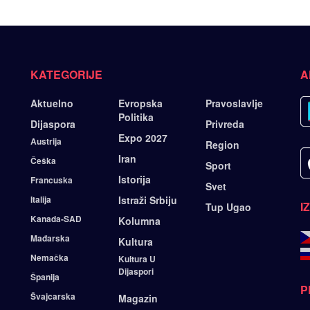
KATEGORIJE
A
Aktuelno
Evropska
Pravoslavlje
Politika
Dijaspora
Privreda
Expo 2027
Austrija
Region
Iran
Češka
Sport
Istorija
Francuska
Svet
Italija
Istraži Srbiju
I
Tup Ugao
Kanada-SAD
Kolumna
Mađarska
Kultura
Nemačka
Kultura U
Dijaspori
Španija
P
Švajcarska
Magazin