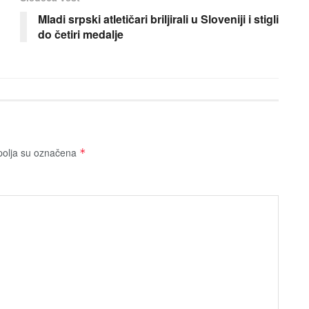
Mladi srpski atletičari briljirali u Sloveniji i stigli
do četiri medalje
olja su označena
*