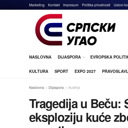
Marketing
Kontakt
Impresum
Politika privatnosti
Uslovi ko
NASLOVNA
DIJASPORA
EVROPSKA POLITI
KULTURA
SPORT
EXPO 2027
PRAVOSLAV
Naslovna
Dijaspora
Austrija
Tragedija u Beču: S
eksploziju kuće zb