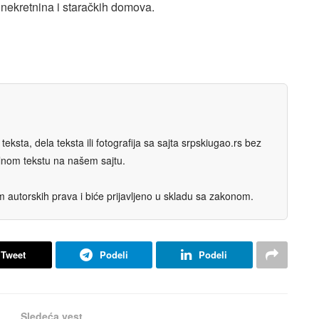
 nekretnina i staračkih domova.
eksta, dela teksta ili fotografija sa sajta srpskiugao.rs bez
nalnom tekstu na našem sajtu.
autorskih prava i biće prijavljeno u skladu sa zakonom.
Tweet
Podeli
Podeli
Sledeća vest