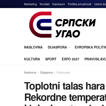
Marketing
Kontakt
Impresum
Politika privatnosti
Uslovi ko
NASLOVNA
DIJASPORA
EVROPSKA POLITI
KULTURA
SPORT
EXPO 2027
PRAVOSLAV
Naslovna
Dijaspora
Francuska
Toplotni talas har
Rekordne temperatu