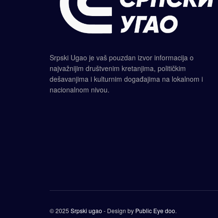
Srpski Ugao je vaš pouzdan izvor informacija o
najvažnijim društvenim kretanjima, političkim
dešavanjima i kulturnim događajima na lokalnom i
nacionalnom nivou.
© 2025
Srpski ugao
- Design by
Public Eye doo
.