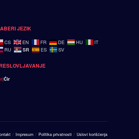
ZABERI JEZIK
CS
EN
FR
DE
HU
IT
SR
RU
ES
SV
RESLOVLJAVANJE
at
|
Ćir
ontakt
Impresum
Politika privatnosti
Uslovi korišćenja