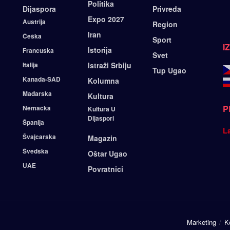
Politika
Dijaspora
Privreda
Expo 2027
Austrija
Region
Iran
Češka
Sport
I
Istorija
Francuska
Svet
Italija
Istraži Srbiju
Tup Ugao
Kanada-SAD
Kolumna
Mađarska
Kultura
P
Nemačka
Kultura U
Dijaspori
Španija
L
Švajcarska
Magazin
Švedska
Oštar Ugao
UAE
Povratnici
Marketing
K