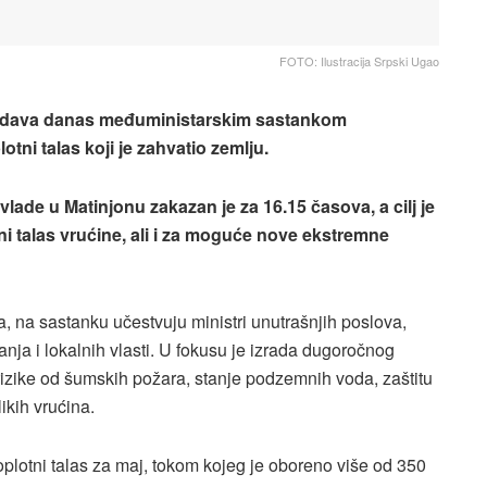
FOTO: Ilustracija Srpski Ugao
sedava danas međuministarskim sastankom
ni talas koji je zahvatio zemlju.
lade u Matinjonu zakazan je za 16.15 časova, a cilj je
i talas vrućine, ali i za moguće nove ekstremne
 na sastanku učestvuju ministri unutrašnjih poslova,
anja i lokalnih vlasti. U fokusu je izrada dugoročnog
 rizike od šumskih požara, stanje podzemnih voda, zaštitu
ikih vrućina.
toplotni talas za maj, tokom kojeg je oboreno više od 350