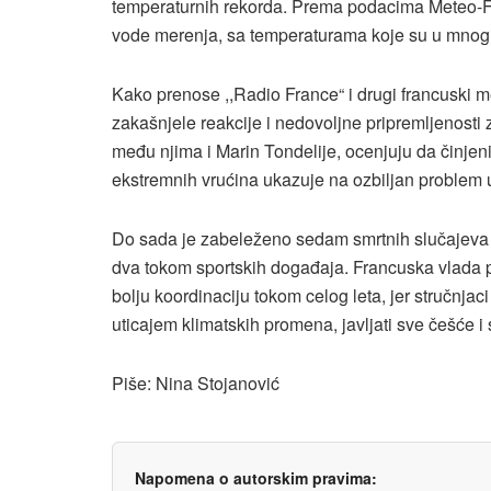
temperaturnih rekorda. Prema podacima Meteo-Fra
vode merenja, sa temperaturama koje su u mnogi
Kako prenose ,,Radio France“ i drugi francuski med
zakašnjele reakcije i nedovoljne pripremljenosti za
među njima i Marin Tondelije, ocenjuju da činjen
ekstremnih vrućina ukazuje na ozbiljan problem u
Do sada je zabeleženo sedam smrtnih slučajeva p
dva tokom sportskih događaja. Francuska vlada po
bolju koordinaciju tokom celog leta, jer stručnjac
uticajem klimatskih promena, javljati sve češće i 
Piše: Nina Stojanović
Napomena o autorskim pravima: