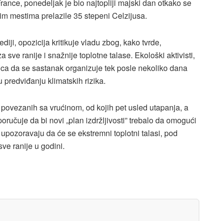
nce, ponedeljak je bio najtopliji majski dan otkako se
m mestima prelazile 35 stepeni Celzijusa.
iji, opozicija kritikuje vladu zbog, kako tvrde,
 sve ranije i snažnije toplotne talase. Ekološki aktivisti,
ica da se sastanak organizuje tek posle nekoliko dana
 predviđanju klimatskih rizika.
ovezanih sa vrućinom, od kojih pet usled utapanja, a
ručuje da bi novi „plan izdržljivosti” trebalo da omogući
i upozoravaju da će se ekstremni toplotni talasi, pod
sve ranije u godini.