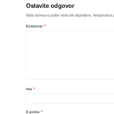
Ostavite odgovor
Vaša adresa e-pošte neće biti obјavljena.
Neophodna p
Komentar
*
Ime
*
E-pošta
*