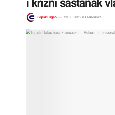
i krizni sastanak v
Srpski ugao
28.05.2026
u
Francuska