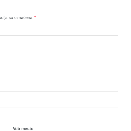
olja su označena
*
Veb mesto