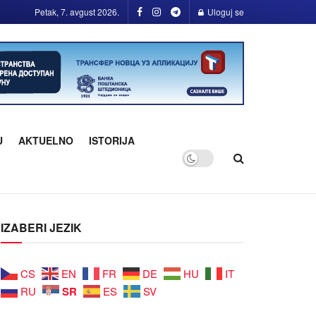
Petak, 7. avgust 2026.
Uloguj se
U
AKTUELNO
ISTORIJA
IZABERI JEZIK
CS
EN
FR
DE
HU
IT
SR
RU
ES
SV