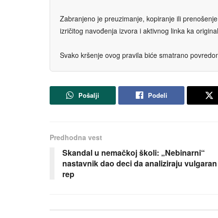
Zabranjeno je preuzimanje, kopiranje ili prenošenje t
izričitog navođenja izvora i aktivnog linka ka origi
Svako kršenje ovog pravila biće smatrano povredom 
Pošalji
Podeli
Predhodna vest
Skandal u nemačkoj školi: „Nebinarni“
nastavnik dao deci da analiziraju vulgaran
rep