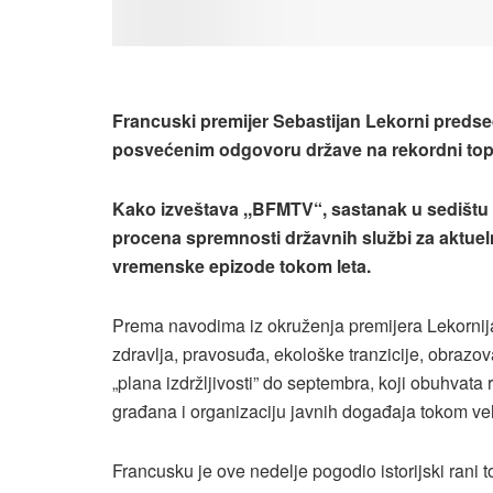
Francuski premijer Sebastijan Lekorni pred
posvećenim odgovoru države na rekordni toplot
Kako izveštava ,,BFMTV“, sastanak u sedištu v
procena spremnosti državnih službi za aktueln
vremenske epizode tokom leta.
Prema navodima iz okruženja premijera Lekornija,
zdravlja, pravosuđa, ekološke tranzicije, obrazov
„plana izdržljivosti” do septembra, koji obuhvata
građana i organizaciju javnih događaja tokom vel
Francusku je ove nedelje pogodio istorijski rani 