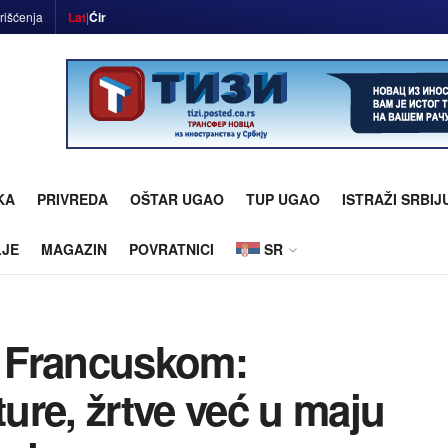
rišćenja
Lat
|
Ćir
KA
PRIVREDA
OŠTAR UGAO
TUP UGAO
ISTRAŽI SRBIJ
LJE
MAGAZIN
POVRATNICI
SR
a Francuskom:
re, žrtve već u maju