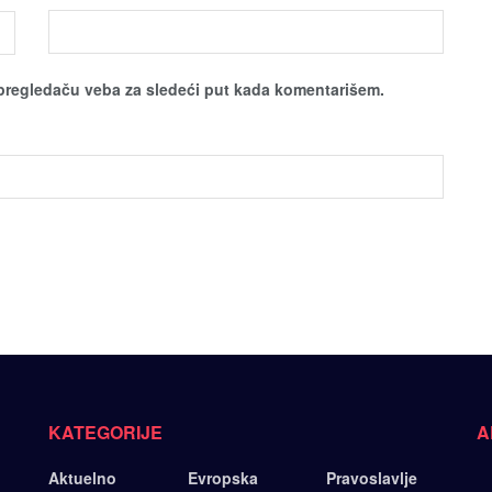
pregledaču veba za sledeći put kada komentarišem.
KATEGORIJE
A
Aktuelno
Evropska
Pravoslavlje