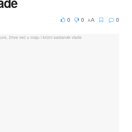
lade
0
0
0
A
A