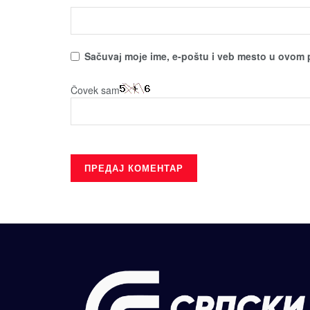
Sačuvaј moјe ime, e-poštu i veb mesto u ovom 
Čovek sam