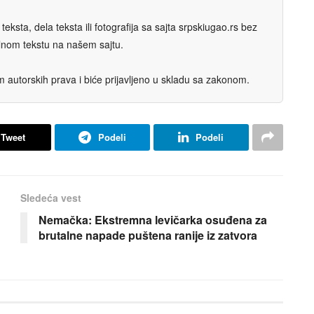
eksta, dela teksta ili fotografija sa sajta srpskiugao.rs bez
nalnom tekstu na našem sajtu.
autorskih prava i biće prijavljeno u skladu sa zakonom.
Tweet
Podeli
Podeli
Sledeća vest
Nemačka: Ekstremna levičarka osuđena za
brutalne napade puštena ranije iz zatvora