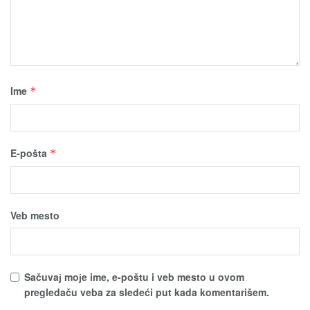
Ime
*
E-pošta
*
Veb mesto
Sačuvaј moјe ime, e-poštu i veb mesto u ovom
pregledaču veba za sledeći put kada komentarišem.