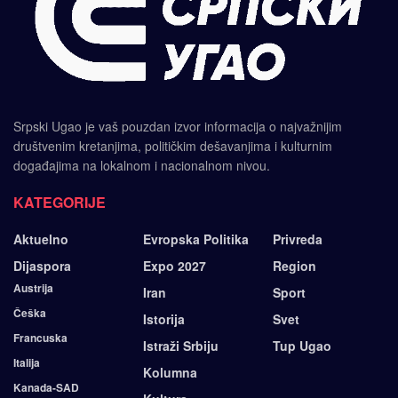
Srpski Ugao je vaš pouzdan izvor informacija o najvažnijim
društvenim kretanjima, političkim dešavanjima i kulturnim
događajima na lokalnom i nacionalnom nivou.
KATEGORIJE
Aktuelno
Evropska Politika
Privreda
Dijaspora
Expo 2027
Region
Austrija
Iran
Sport
Češka
Istorija
Svet
Francuska
Istraži Srbiju
Tup Ugao
Italija
Kolumna
Kanada-SAD