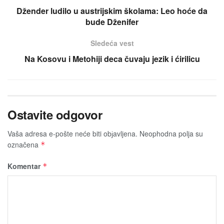
Džender ludilo u austrijskim školama: Leo hoće da
bude Dženifer
Sledeća vest
Na Kosovu i Metohiji deca čuvaju jezik i ćirilicu
Ostavite odgovor
Vaša adresa e-pošte neće biti obјavljena.
Neophodna polja su
označena
*
Komentar
*