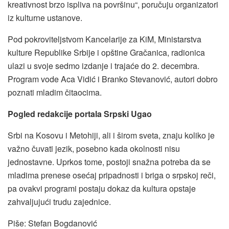
kreativnost brzo ispliva na površinu“, poručuju organizatori
iz kulturne ustanove.
Pod pokroviteljstvom Kancelarije za KiM, Ministarstva
kulture Republike Srbije i opštine Gračanica, radionica
ulazi u svoje sedmo izdanje i trajaće do 2. decembra.
Program vode Aca Vidić i Branko Stevanović, autori dobro
poznati mladim čitaocima.
Pogled redakcije portala Srpski Ugao
Srbi na Kosovu i Metohiji, ali i širom sveta, znaju koliko je
važno čuvati jezik, posebno kada okolnosti nisu
jednostavne. Uprkos tome, postoji snažna potreba da se
mladima prenese osećaj pripadnosti i briga o srpskoj reči,
pa ovakvi programi postaju dokaz da kultura opstaje
zahvaljujući trudu zajednice.
Piše: Stefan Bogdanović