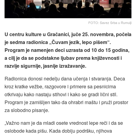
FOTO: Savez Srba u Rumuiji
U centru kulture u Gračanici, juče 25. novembra, počela
je sedma radionica „Čuvam jezik, lepo pišem“.
Program je namenjen deci uzrasta od 10 do 15 godina,
a cilj je da se podstakne ljubav prema književnosti i
razvije sigurnije, jasnije izražavanje.
Radionica donosi nedelju dana učenja i stvaranja. Deca
kroz kratke vežbe, razgovore i primere sa pesnicima
otkrivaju kako nastaju stihovi i kako se gradi lični stil.
Program je zamišljen tako da ohrabri maštu i pruži prostor
za slobodno pisanje.
„Važno nam je da mladi osete vrednost lepe reči i da se
oslobode kada pišu. Kada dobiju podršku, njihova