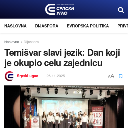
NASLOVNA
DIJASPORA
EVROPSKA POLITIKA
PRIV
Naslovna
Dijaspora
Temišvar slavi jezik: Dan koji
je okupio celu zajednicu
Srpski ugao
26.11.2025
A
A