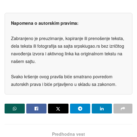
Napomena o autorskim pravima:
Zabranjeno je preuzimanje, kopiranje ili prenošenje teksta,
dela teksta ili fotografija sa sajta srpskiugao.rs bez izričitog
navođenja izvora i aktivnog linka ka originalnom tekstu na
našem sajtu.
Svako kršenje ovog pravila biće smatrano povredom
autorskih prava i biće prijavljeno u skladu sa zakonom.
Predhodna vest