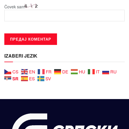
Čovek sam
IZABERI JEZIK
CS
EN
FR
DE
HU
IT
RU
SR
ES
SV