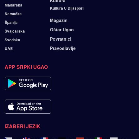
Kultura
Mađarska
Kultura U Dijaspori
Nemačka
Magazin
Španija
Oštar Ugao
Švajcarska
Povratnici
Švedska
Pravoslavlje
UAE
APP SRPKI UGAO
IZABERI JEZIK