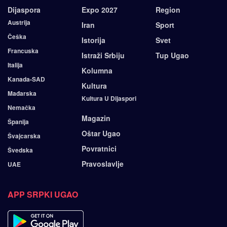
Dijaspora
Expo 2027
Region
Austrija
Iran
Sport
Češka
Istorija
Svet
Francuska
Istraži Srbiju
Tup Ugao
Italija
Kolumna
Kanada-SAD
Kultura
Mađarska
Kultura U Dijaspori
Nemačka
Magazin
Španija
Oštar Ugao
Švajcarska
Povratnici
Švedska
Pravoslavlje
UAE
APP SRPKI UGAO