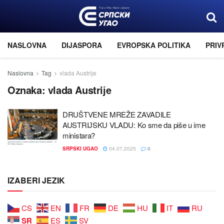
NASLOVNA
DIJASPORA
EVROPSKA POLITIKA
PRIV
Naslovna
Tag
vlada Austriјe
Oznaka:
vlada Austriјe
DRUŠTVENE MREŽE ZAVADILE
AUSTRIЈSKU VLADU: Ko sme da piše u ime
ministara?
SRPSKI UGAO
04.07.2025
0
IZABERI JEZIK
CS
EN
FR
DE
HU
IT
RU
SR
ES
SV