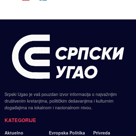
Srpski Ugao je vaš pouzdan izvor informacija o najvažnijim
društvenim kretanjima, političkim dešavanjima i kulturnim
događajima na lokalnom i nacionalnom nivou.
KATEGORIJE
Aktuelno
Evropska Politika
Privreda