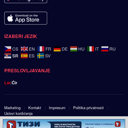
IZABERI JEZIK
CS
EN
FR
DE
HU
IT
RU
SR
ES
SV
PRESLOVLJAVANJE
Lat
|
Ćir
Marketing
Kontakt
Impresum
Politika privatnosti
Uslovi korišćenja
© 2025
Srpski ugao
- Design by
Public Eye doo
.