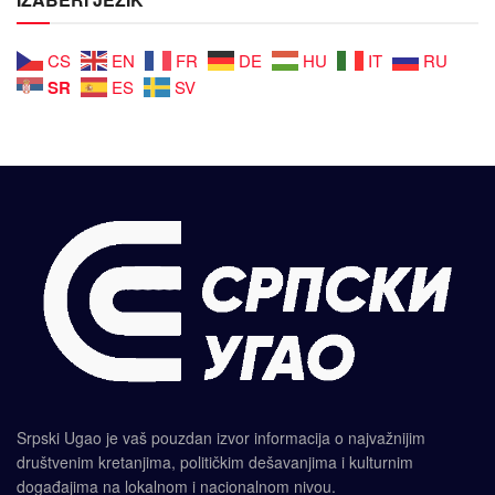
CS
EN
FR
DE
HU
IT
RU
SR
ES
SV
Srpski Ugao je vaš pouzdan izvor informacija o najvažnijim
društvenim kretanjima, političkim dešavanjima i kulturnim
događajima na lokalnom i nacionalnom nivou.