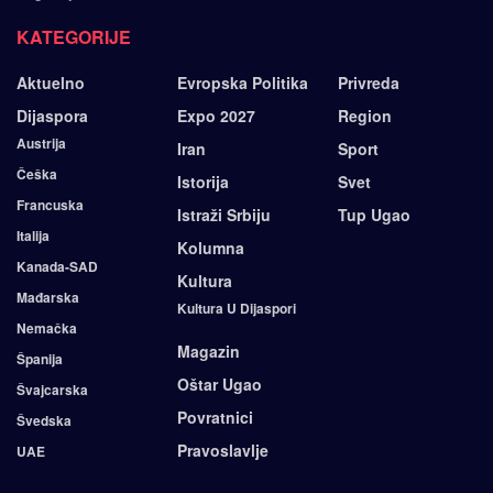
KATEGORIJE
Aktuelno
Evropska Politika
Privreda
Dijaspora
Expo 2027
Region
Austrija
Iran
Sport
Češka
Istorija
Svet
Francuska
Istraži Srbiju
Tup Ugao
Italija
Kolumna
Kanada-SAD
Kultura
Mađarska
Kultura U Dijaspori
Nemačka
Magazin
Španija
Oštar Ugao
Švajcarska
Povratnici
Švedska
Pravoslavlje
UAE