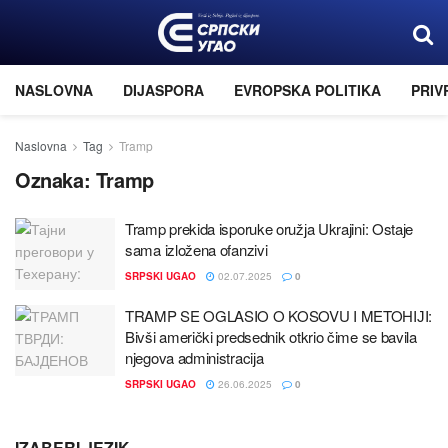
NASLOVNA
DIJASPORA
EVROPSKA POLITIKA
PRIV
Naslovna
Tag
Tramp
Oznaka:
Tramp
Tramp prekida isporuke oružјa Ukraјini: Ostaјe
sama izložena ofanzivi
SRPSKI UGAO
02.07.2025
0
TRAMP SE OGLASIO O KOSOVU I METOHIЈI:
Bivši američki predsednik otkrio čime se bavila
njegova administraciјa
SRPSKI UGAO
26.06.2025
0
IZABERI JEZIK