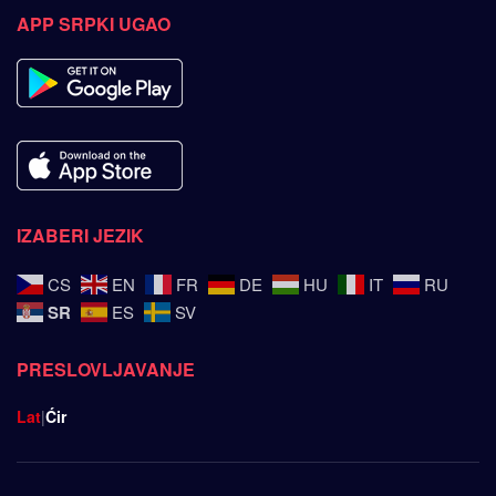
APP SRPKI UGAO
IZABERI JEZIK
CS
EN
FR
DE
HU
IT
RU
SR
ES
SV
PRESLOVLJAVANJE
Lat
|
Ćir