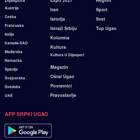
Dijaspora
Expo 2027
Region
Austrija
Iran
Sport
Češka
Istorija
Svet
Francuska
Istraži Srbiju
Tup Ugao
Italija
Kolumna
Kanada-SAD
Kultura
Mađarska
Kultura U Dijaspori
Nemačka
Magazin
Španija
Oštar Ugao
Švajcarska
Povratnici
Švedska
Pravoslavlje
UAE
APP SRPKI UGAO