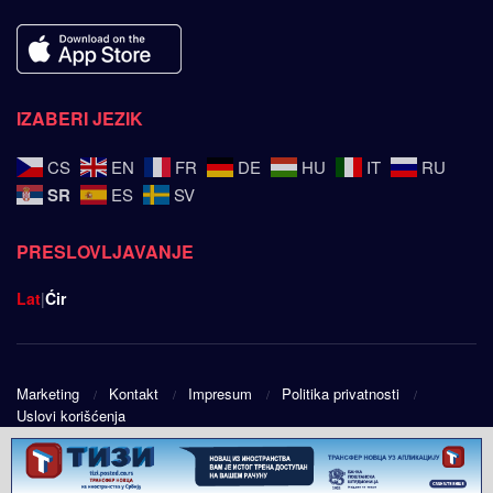
IZABERI JEZIK
CS
EN
FR
DE
HU
IT
RU
SR
ES
SV
PRESLOVLJAVANJE
Lat
|
Ćir
Marketing
Kontakt
Impresum
Politika privatnosti
Uslovi korišćenja
© 2025
Srpski ugao
- Design by
Public Eye doo
.