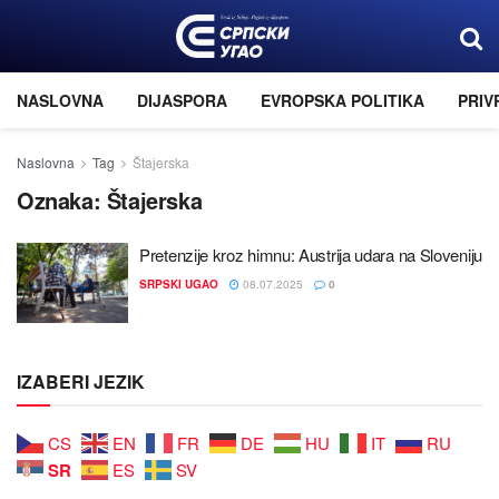
NASLOVNA
DIJASPORA
EVROPSKA POLITIKA
PRIV
Naslovna
Tag
Štaјerska
Oznaka:
Štaјerska
Pretenziјe kroz himnu: Austriјa udara na Sloveniјu
SRPSKI UGAO
08.07.2025
0
IZABERI JEZIK
CS
EN
FR
DE
HU
IT
RU
SR
ES
SV