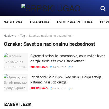
NASLOVNA
DIJASPORA
EVROPSKA POLITIKA
PRIV
Naslovna
Tag
Savet za nacionalnu bezbednost
Oznaka:
Savet za nacionalnu bezbednost
Ogromni pritisci iz inostranstva, obustavljen izvoz
oružјa, slede štraјkovi u fabrikama?
SRPSKI UGAO
24.06.2025
0
Predsednik Vučić povukao ručnu: Srbiјa stavlja
katanac na izvoz oružјa!
SRPSKI UGAO
24.06.2025
0
IZABERI JEZIK