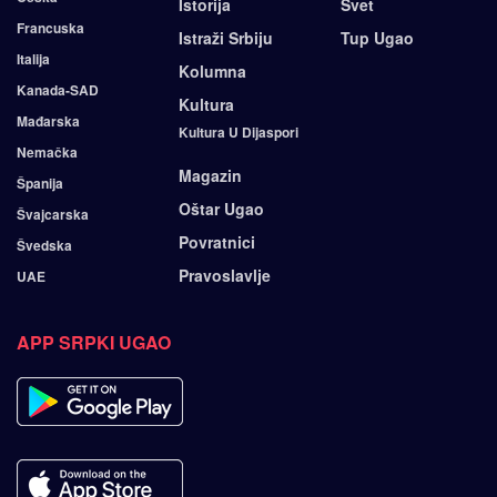
Istorija
Svet
Francuska
Istraži Srbiju
Tup Ugao
Italija
Kolumna
Kanada-SAD
Kultura
Mađarska
Kultura U Dijaspori
Nemačka
Magazin
Španija
Oštar Ugao
Švajcarska
Povratnici
Švedska
Pravoslavlje
UAE
APP SRPKI UGAO