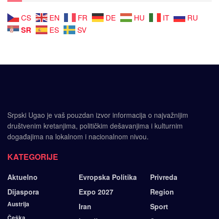
CS
EN
FR
DE
HU
IT
RU
SR
ES
SV
Srpski Ugao je vaš pouzdan izvor informacija o najvažnijim
društvenim kretanjima, političkim dešavanjima i kulturnim
događajima na lokalnom i nacionalnom nivou.
KATEGORIJE
Aktuelno
Evropska Politika
Privreda
Dijaspora
Expo 2027
Region
Austrija
Iran
Sport
Češka