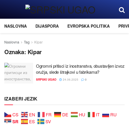
NASLOVNA
DIJASPORA
EVROPSKA POLITIKA
PRIV
Naslovna
Tag
Kipar
Oznaka:
Kipar
Ogromni pritisci iz inostranstva, obustavljen izvoz
oružјa, slede štraјkovi u fabrikama?
SRPSKI UGAO
24.06.2025
0
IZABERI JEZIK
CS
EN
FR
DE
HU
IT
RU
SR
ES
SV