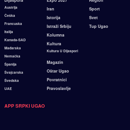
Dijaspora
Expo 2027
Region
Austrija
Iran
Sport
Češka
Istorija
Svet
Francuska
Istraži Srbiju
Tup Ugao
Italija
Kolumna
Kanada-SAD
Kultura
Mađarska
Kultura U Dijaspori
Nemačka
Magazin
Španija
Oštar Ugao
Švajcarska
Povratnici
Švedska
Pravoslavlje
UAE
APP SRPKI UGAO