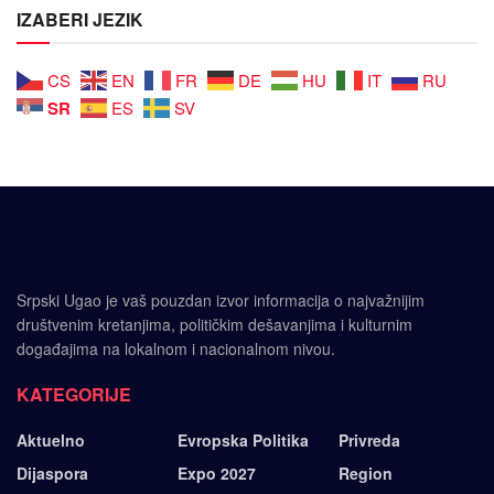
IZABERI JEZIK
CS
EN
FR
DE
HU
IT
RU
SR
ES
SV
Srpski Ugao je vaš pouzdan izvor informacija o najvažnijim
društvenim kretanjima, političkim dešavanjima i kulturnim
događajima na lokalnom i nacionalnom nivou.
KATEGORIJE
Aktuelno
Evropska Politika
Privreda
Dijaspora
Expo 2027
Region