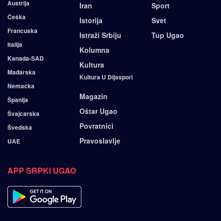
Austrija
Iran
Sport
Češka
Istorija
Svet
Francuska
Istraži Srbiju
Tup Ugao
Italija
Kolumna
Kanada-SAD
Kultura
Mađarska
Kultura U Dijaspori
Nemačka
Magazin
Španija
Oštar Ugao
Švajcarska
Povratnici
Švedska
Pravoslavlje
UAE
APP SRPKI UGAO