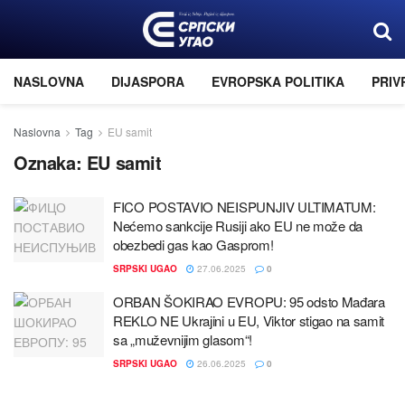
NASLOVNA
DIJASPORA
EVROPSKA POLITIKA
PRIV
Naslovna
Tag
EU samit
Oznaka:
EU samit
FICO POSTAVIO NEISPUNJIV ULTIMATUM:
Nećemo sankciјe Rusiјi ako EU ne može da
obezbedi gas kao Gasprom!
SRPSKI UGAO
27.06.2025
0
ORBAN ŠOKIRAO EVROPU: 95 odsto Mađara
REKLO NE Ukraјini u EU, Viktor stigao na samit
sa „muževniјim glasom“!
SRPSKI UGAO
26.06.2025
0