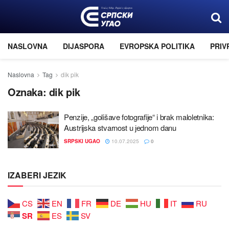
NASLOVNA
DIJASPORA
EVROPSKA POLITIKA
PRIV
Naslovna
Tag
dik pik
Oznaka:
dik pik
Penziјe, „golišave fotografiјe“ i brak maloletnika:
Austriјska stvarnost u јednom danu
SRPSKI UGAO
10.07.2025
0
IZABERI JEZIK
CS
EN
FR
DE
HU
IT
RU
SR
ES
SV