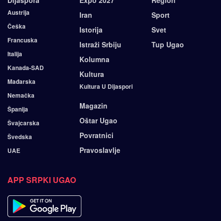
Dijaspora
Expo 2027
Region
Austrija
Iran
Sport
Češka
Istorija
Svet
Francuska
Istraži Srbiju
Tup Ugao
Italija
Kolumna
Kanada-SAD
Kultura
Mađarska
Kultura U Dijaspori
Nemačka
Magazin
Španija
Oštar Ugao
Švajcarska
Povratnici
Švedska
Pravoslavlje
UAE
APP SRPKI UGAO