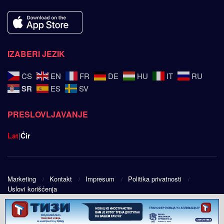
IZABERI JEZIK
CS
EN
FR
DE
HU
IT
RU
SR
ES
SV
PRESLOVLJAVANJE
Lat
|
Ćir
Marketing
Kontakt
Impresum
Politika privatnosti
Uslovi korišćenja
© 2025
Srpski ugao
- Design by
Public Eye doo
.