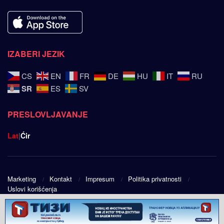
IZABERI JEZIK
CS
EN
FR
DE
HU
IT
RU
SR
ES
SV
PRESLOVLJAVANJE
Lat
|
Ćir
Marketing
Kontakt
Impresum
Politika privatnosti
Uslovi korišćenja
© 2025
Srpski ugao
- Design by
Public Eye doo
.