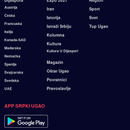
Dijaspora
Expo 2027
Region
Austrija
Iran
Sport
Češka
Istorija
Svet
Francuska
Istraži Srbiju
Tup Ugao
Italija
Kolumna
Kanada-SAD
Kultura
Mađarska
Kultura U Dijaspori
Nemačka
Magazin
Španija
Oštar Ugao
Švajcarska
Povratnici
Švedska
Pravoslavlje
UAE
APP SRPKI UGAO