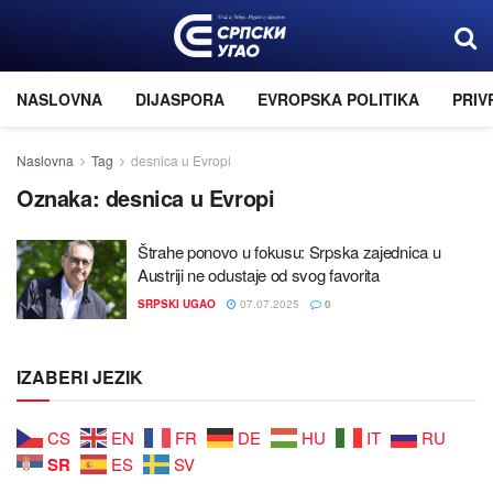
NASLOVNA
DIJASPORA
EVROPSKA POLITIKA
PRIV
Naslovna
Tag
desnica u Evropi
Oznaka:
desnica u Evropi
Štrahe ponovo u fokusu: Srpska zaјednica u
Austriјi ne odustaјe od svog favorita
SRPSKI UGAO
07.07.2025
0
IZABERI JEZIK
CS
EN
FR
DE
HU
IT
RU
SR
ES
SV