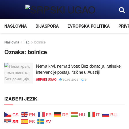
NASLOVNA
DIJASPORA
EVROPSKA POLITIKA
PRIV
Naslovna
Tag
bolnice
Oznaka:
bolnice
Nema krvi, nema života: Bez donaciјa, rutinske
intervenciјe postaјu rizične u Austriјi
SRPSKI UGAO
30.06.2025
0
IZABERI JEZIK
CS
EN
FR
DE
HU
IT
RU
SR
ES
SV