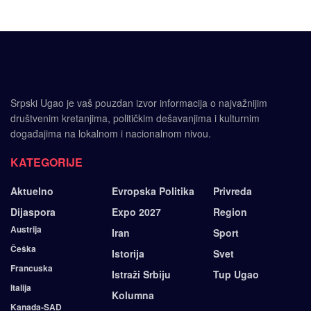
Srpski Ugao je vaš pouzdan izvor informacija o najvažnijim
društvenim kretanjima, političkim dešavanjima i kulturnim
događajima na lokalnom i nacionalnom nivou.
KATEGORIJE
Aktuelno
Evropska Politika
Privreda
Dijaspora
Expo 2027
Region
Austrija
Iran
Sport
Češka
Istorija
Svet
Francuska
Istraži Srbiju
Tup Ugao
Italija
Kolumna
Kanada-SAD