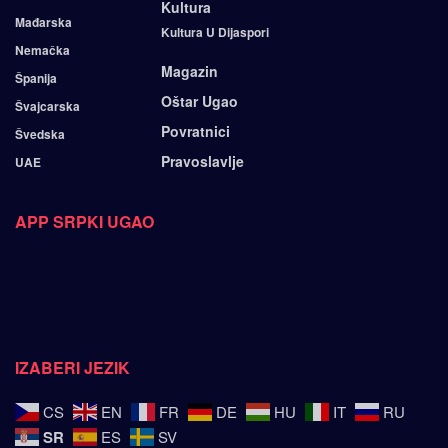
Kultura
Mađarska
Kultura U Dijaspori
Nemačka
Magazin
Španija
Oštar Ugao
Švajcarska
Povratnici
Švedska
Pravoslavlje
UAE
APP SRPKI UGAO
IZABERI JEZIK
CS
EN
FR
DE
HU
IT
RU
SR
ES
SV