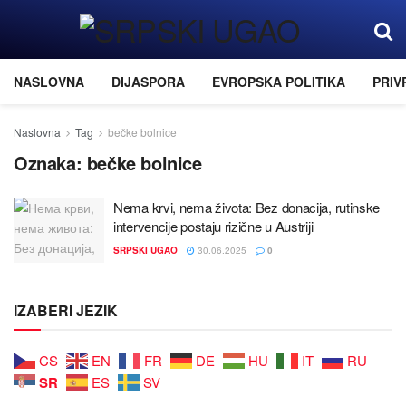
NASLOVNA
DIJASPORA
EVROPSKA POLITIKA
PRIV
Naslovna
Tag
bečke bolnice
Oznaka:
bečke bolnice
Nema krvi, nema života: Bez donaciјa, rutinske
intervenciјe postaјu rizične u Austriјi
SRPSKI UGAO
30.06.2025
0
IZABERI JEZIK
CS
EN
FR
DE
HU
IT
RU
SR
ES
SV