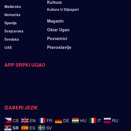
Kultura
Mađarska
Kultura U Dijaspori
Nemačka
Magazin
Španija
Oštar Ugao
Švajcarska
Povratnici
Švedska
Pravoslavlje
UAE
APP SRPKI UGAO
IZABERI JEZIK
CS
EN
FR
DE
HU
IT
RU
SR
ES
SV