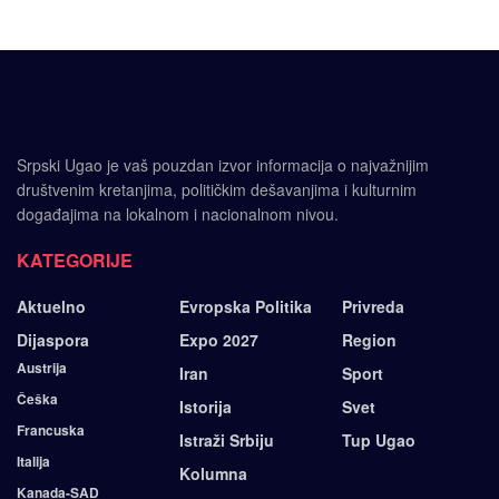
Srpski Ugao je vaš pouzdan izvor informacija o najvažnijim
društvenim kretanjima, političkim dešavanjima i kulturnim
događajima na lokalnom i nacionalnom nivou.
KATEGORIJE
Aktuelno
Evropska Politika
Privreda
Dijaspora
Expo 2027
Region
Austrija
Iran
Sport
Češka
Istorija
Svet
Francuska
Istraži Srbiju
Tup Ugao
Italija
Kolumna
Kanada-SAD