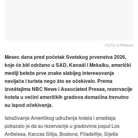
FOTO: X FIFAcom
Mesec dana pred početak Svetskog prvenstva 2026,
koje će biti održano u SAD, Kanadi i Meksiku, američki
mediji beleže prve znake slabijeg interesovanja
navijača i turista nego što se očekivalo. Prema
izveštajima NBC News i Associated Pressa, rezervacije
hotela u većini američkih gradova domaćina trenutno
su ispod očekivanja.
Istraživanje Američkog udruženja hotela i smeštaja
pokazalo je da su rezervacije u gradovima poput Los
Anðelesa, Kanzas Sitija, Bostona, Filadelfije, Sijetla