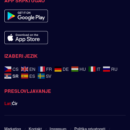
APP SRPKI UGAO
IZABERI JEZIK
CS
EN
FR
DE
HU
IT
RU
SR
ES
SV
PRESLOVLJAVANJE
Lat
|
Ćir
Marketing
Kontakt
Impresum
Politika privatnosti