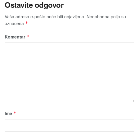
Ostavite odgovor
Vaša adresa e-pošte neće biti obјavljena.
Neophodna polja su
označena
*
Komentar
*
Ime
*