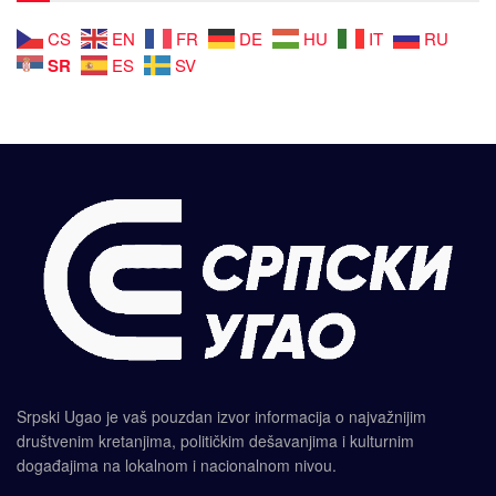
CS
EN
FR
DE
HU
IT
RU
SR
ES
SV
Srpski Ugao je vaš pouzdan izvor informacija o najvažnijim
društvenim kretanjima, političkim dešavanjima i kulturnim
događajima na lokalnom i nacionalnom nivou.