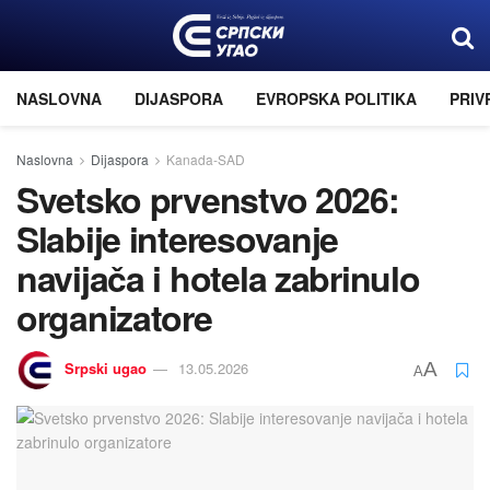
NASLOVNA
DIJASPORA
EVROPSKA POLITIKA
PRIV
Naslovna
Dijaspora
Kanada-SAD
Svetsko prvenstvo 2026:
Slabije interesovanje
navijača i hotela zabrinulo
organizatore
Srpski ugao
13.05.2026
A
A