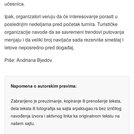
učesnica.
Ipak, organizatori veruju da će interesovanje porasti u
poslednjim nedeljama pred početak turnira. Turističke
organizacije navode da se savremeni trendovi putovanja
menjaju i da veliki broj navijača sada rezerviše smeštaj i
letove neposredno pred događaj.
Piše: Andriana Bjedov
Napomena o autorskim pravima:
Zabranjeno je preuzimanje, kopiranje ili prenošenje teksta,
dela teksta ili fotografija sa sajta srpskiugao.rs bez izričitog
navođenja izvora i aktivnog linka ka originalnom tekstu na
našem sajtu.