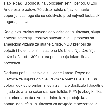
slabije čak i u odnosu na uobičajeni letnji period. U Los
Anđelesu je gotovo 70 odsto hotela prijavilo manju
popunjenost nego što se očekivalo pred najveći fudbalski
događaj na svetu.
Kao glavni razlozi navode se visoke cene ulaznica, skupi
hotelski smeštaji i troškovi putovanja, ali i problemi sa
američkim vizama za strane turiste. NBC prenosi da
pojedini hoteli u blizini stadiona MetLife u Nju Džersiju
traže i više od 1.300 dolara po noćenju tokom finala
prvenstva.
Dodatnu pažnju izazvale su i cene karata. Pojedine
ulaznice za najatraktivnije utakmice premašile su 1.000
dolara, dok su premium mesta za finale dostizala i desetine
hiljada dolara na sekundarnom tržištu. FIFA je zbog kritika
bila primorana da otvori dodatnu fazu prodaje karata i
ponudi deo jeftinijih ulaznica za navijače reprezentacija