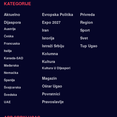
KATEGORIJE
Aktuelno
Evropska Politika
Privreda
Dijaspora
Expo 2027
Region
Austrija
Iran
Sport
Češka
Istorija
Svet
Francuska
Istraži Srbiju
Tup Ugao
Italija
Kolumna
Kanada-SAD
Kultura
Mađarska
Kultura U Dijaspori
Nemačka
Magazin
Španija
Oštar Ugao
Švajcarska
Povratnici
Švedska
Pravoslavlje
UAE