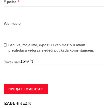
E-pošta
*
Veb mesto
Sačuvaј moјe ime, e-poštu i veb mesto u ovom
pregledaču veba za sledeći put kada komentarišem.
Čovek sam
IZABERI JEZIK