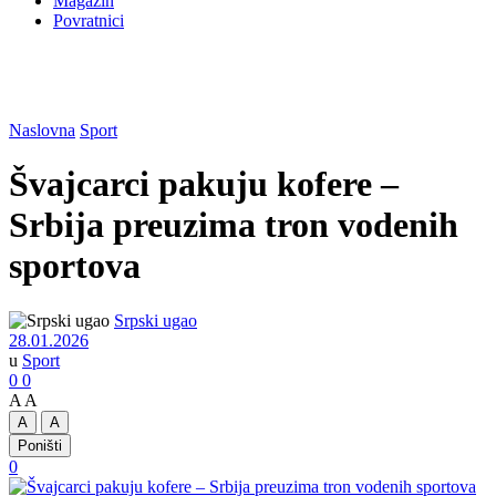
Magazin
Povratnici
Naslovna
Sport
Švajcarci pakuju kofere –
Srbija preuzima tron vodenih
sportova
Srpski ugao
28.01.2026
u
Sport
0
0
A
A
A
A
Poništi
0