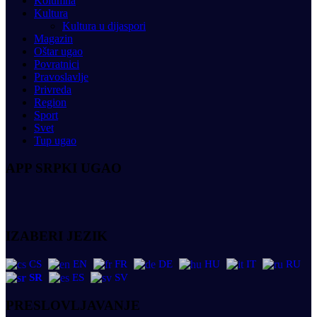
Kolumna
Kultura
Kultura u dijaspori
Magazin
Oštar ugao
Povratnici
Pravoslavlje
Privreda
Region
Sport
Svet
Tup ugao
APP SRPKI UGAO
IZABERI JEZIK
CS
EN
FR
DE
HU
IT
RU
SR
ES
SV
PRESLOVLJAVANJE