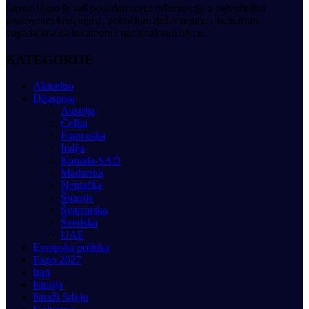
Srpski Ugao je vaš pouzdan izvor informacija o najvažnijim
društvenim kretanjima, političkim dešavanjima i kulturnim
događajima na lokalnom i nacionalnom nivou.
KATEGORIJE
Aktuelno
Dijaspora
Austrija
Češka
Francuska
Italija
Kanada-SAD
Mađarska
Nemačka
Španija
Švajcarska
Švedska
UAE
Evropska politika
Expo 2027
Iran
Istorija
Istraži Srbiju