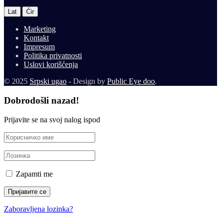
|
Lat
Ćir
Marketing
Kontakt
Impresum
Politika privatnosti
Uslovi korišćenja
© 2025
Srpski ugao
- Design by
Public Eye doo
.
Dobrodošli nazad!
Priјavite se na svoј nalog ispod
Zapamti me
Zaboravljena lozinka?