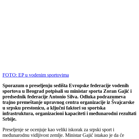
FOTO: EP u vodenim sportovima
Sporazum o preseljenju sedišta Evropske federacije vodenih
sportova u Beograd potpisali su ministar sporta Zoran Gajić i
predsednik federacije Antonio Silva. Odluka podrazumeva
trajno premeštanje upravnog centra organizacije iz Švajcarske
u srpsku prestonicu, a ključni faktori su sportska
infrastruktura, organizacioni kapaciteti i međunarodni rezultati
Srbije.
Preseljenje se ocenjuje kao veliki iskorak za srpski sport i
međunarodnu vidljivost zemlje. Ministar Gajić istakao je da će