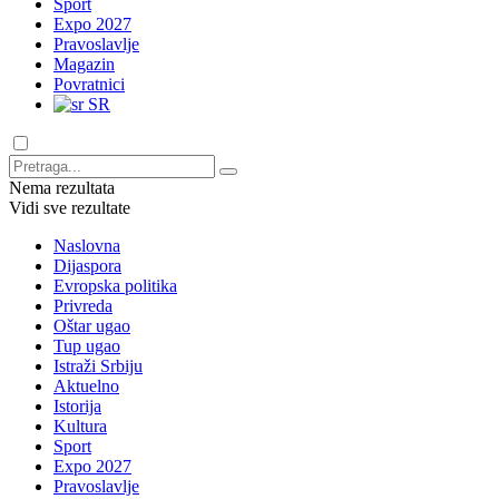
Sport
Expo 2027
Pravoslavlje
Magazin
Povratnici
SR
Nema rezultata
Vidi sve rezultate
Naslovna
Dijaspora
Evropska politika
Privreda
Oštar ugao
Tup ugao
Istraži Srbiju
Aktuelno
Istorija
Kultura
Sport
Expo 2027
Pravoslavlje