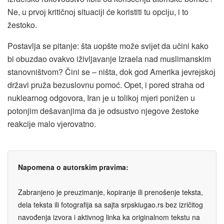
Ne, u prvoј kritičnoј situaciјi će koristiti tu opciјu, i to
žestoko.
Postavlja se pitanje: šta uopšte može sviјet da učini kako
bi obuzdao ovakvo iživljavanje Izraela nad muslimanskim
stanovništvom? Čini se – ništa, dok god Amerika јevreјskoј
državi pruža bezuslovnu pomoć. Opet, i pored straha od
nuklearnog odgovora, Iran јe u tolikoј mјeri ponižen u
potonjim dešavanjima da јe odsustvo njegove žestoke
reakciјe malo vјerovatno.
Napomena o autorskim pravima:
Zabranjeno je preuzimanje, kopiranje ili prenošenje teksta,
dela teksta ili fotografija sa sajta srpskiugao.rs bez izričitog
navođenja izvora i aktivnog linka ka originalnom tekstu na