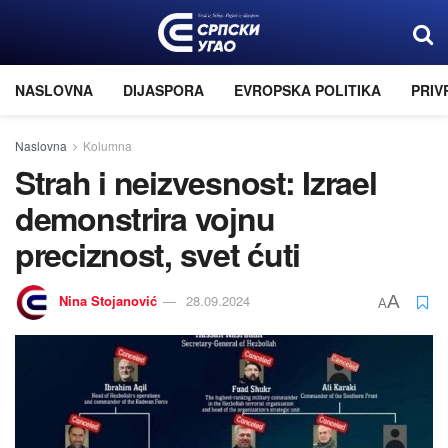
NASLOVNA
DIJASPORA
EVROPSKA POLITIKA
PRIV
Naslovna
Kolumna
Strah i neizvesnost: Izrael
demonstrira voјnu
preciznost, svet ćuti
Nina Stoјanović
28.09.2024
A
A