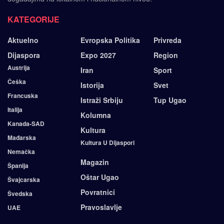
KATEGORIJE
Aktuelno
Evropska Politika
Privreda
Dijaspora
Expo 2027
Region
Austrija
Iran
Sport
Češka
Istorija
Svet
Francuska
Istraži Srbiju
Tup Ugao
Italija
Kolumna
Kanada-SAD
Kultura
Mađarska
Kultura U Dijaspori
Nemačka
Magazin
Španija
Oštar Ugao
Švajcarska
Povratnici
Švedska
Pravoslavlje
UAE