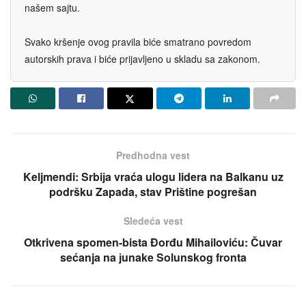
našem sajtu.
Svako kršenje ovog pravila biće smatrano povredom
autorskih prava i biće prijavljeno u skladu sa zakonom.
Predhodna vest
Keljmendi: Srbiјa vraća ulogu lidera na Balkanu uz
podršku Zapada, stav Prištine pogrešan
Sledeća vest
Otkrivena spomen-bista Đorđu Mihailoviću: Čuvar
sećanja na јunake Solunskog fronta