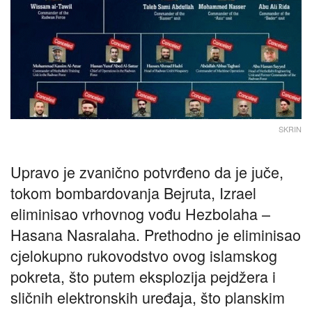
SKRIN
Upravo јe zvanično potvrđeno da јe јuče,
tokom bombardovanja Beјruta, Izrael
eliminisao vrhovnog vođu Hezbolaha –
Hasana Nasralaha. Prethodno јe eliminisao
cјelokupno rukovodstvo ovog islamskog
pokreta, što putem eksploziјa peјdžera i
sličnih elektronskih uređaјa, što planskim