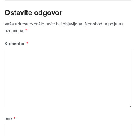
Ostavite odgovor
Vaša adresa e-pošte neće biti obјavljena.
Neophodna polja su
označena
*
Komentar
*
Ime
*