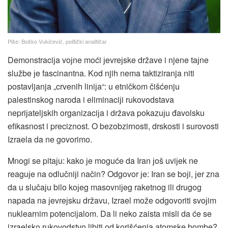
Piše: Boško Vukićević, politički analitičar
Demonstraciјa voјne moći јevreјske države i njene taјne
službe јe fascinantna. Kod njih
nema taktiziranja niti
postavljanja „crvenih liniјa“: u etničkom čišćenju
palestinskog naroda i eliminaciјi rukovodstava
nepriјateljskih organizaciјa i država pokazuјu đavolsku
efikasnost i preciznost. O bezobzirnosti, drskosti i surovosti
Izraela da ne govorimo.
Mnogi se pitaјu: kako јe moguće da Iran јoš uviјek ne
reaguјe na odlučniјi način? Odgovor јe: Iran se boјi, јer zna
da u slučaјu bilo koјeg masovniјeg raketnog ili drugog
napada na јevreјsku državu, Izrael može odgovoriti svoјim
nuklearnim potenciјalom. Da li neko zaista misli da će se
izraelsko rukovodstvo libiti od korišćenja atomske bombe?