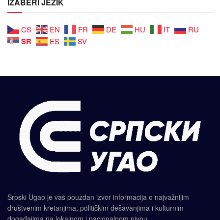
IZABERI JEZIK
CS
EN
FR
DE
HU
IT
RU
SR
ES
SV
Srpski Ugao je vaš pouzdan izvor informacija o najvažnijim
društvenim kretanjima, političkim dešavanjima i kulturnim
događajima na lokalnom i nacionalnom nivou.