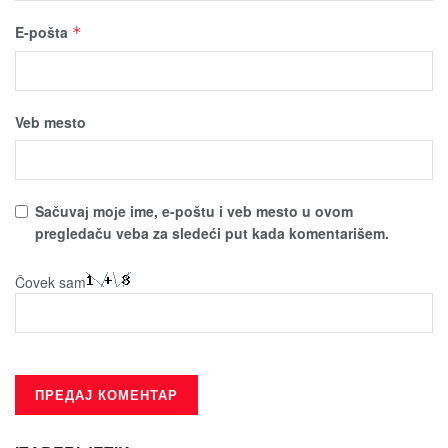
E-pošta
*
Veb mesto
Sačuvaј moјe ime, e-poštu i veb mesto u ovom
pregledaču veba za sledeći put kada komentarišem.
Čovek sam