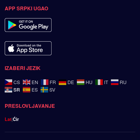
APP SRPKI UGAO
IZABERI JEZIK
CS
EN
FR
DE
HU
IT
RU
SR
ES
SV
PRESLOVLJAVANJE
Lat
|
Ćir