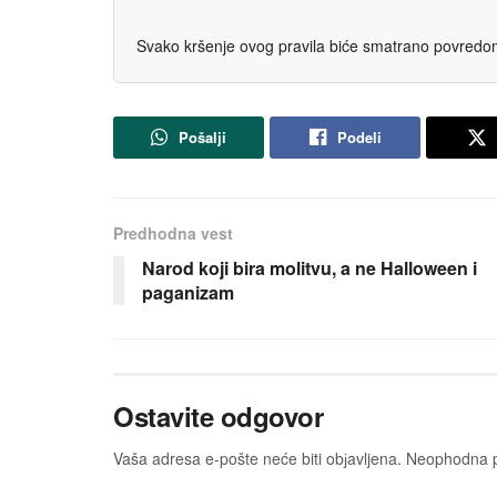
Svako kršenje ovog pravila biće smatrano povredom 
Pošalji
Podeli
Predhodna vest
Narod koji bira molitvu, a ne Halloween i
paganizam
Ostavite odgovor
Vaša adresa e-pošte neće biti obјavljena.
Neophodna p