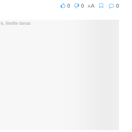
0
0
0
A
A