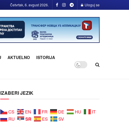
Četvrtak, 6. avgust 2026.
Uloguj se
U
AKTUELNO
ISTORIJA
IZABERI JEZIK
CS
EN
FR
DE
HU
IT
SR
RU
ES
SV