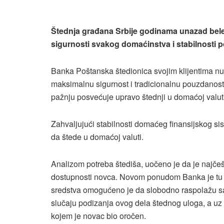
Štednja građana Srbije godinama unazad beleži
sigurnosti svakog domaćinstva i stabilnosti 
Banka Poštanska štedionica svojim klijentima nud
maksimalnu sigurnost i tradicionalnu pouzdanost.
pažnju posvećuje upravo štednji u domaćoj valut
Zahvaljujući stabilnosti domaćeg finansijskog s
da štede u domaćoj valuti.
Analizom potreba štediša, uočeno je da je najče
dostupnosti novca. Novom ponudom Banka je tu di
sredstva omogućeno je da slobodno raspolažu s
slučaju podizanja ovog dela štednog uloga, a uz
kojem je novac bio oročen.