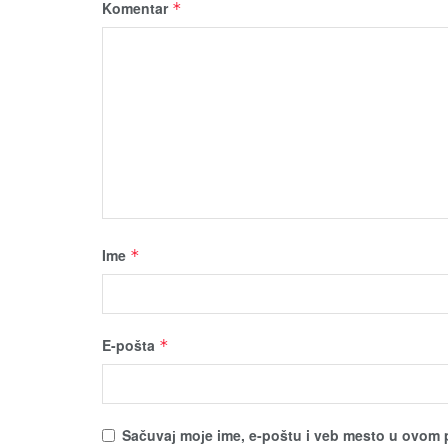
Komentar
*
Ime
*
E-pošta
*
Sačuvaј moјe ime, e-poštu i veb mesto u ovom 