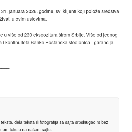
. januara 2026. godine, svi klijenti koji polože sredstva
živati u ovim uslovima.
e u više od 230 ekspozitura širom Srbije. Više od jednog
ja i kontinuiteta Banke Poštanska štedionica– garancija
____
eksta, dela teksta ili fotografija sa sajta srpskiugao.rs bez
nalnom tekstu na našem sajtu.