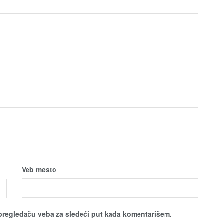
Veb mesto
pregledaču veba za sledeći put kada komentarišem.