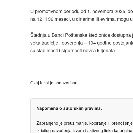
U promotivnom periodu od 1. novembra 2025. do 31
na 12 ili 36 meseci, u dinarima ili evrima, mogu u
Štednja u Banci Poštanska štedionica dostupna j
veka tradicije i poverenja – 104 godine postojan
su stabilnosti i sigurnosti novca klijenata.
______________________________________
Ovaj tekst je sponzorisan.
Napomena o autorskim pravima:
Zabranjeno je preuzimanje, kopiranje ili prenošenje t
izričitog navođenja izvora i aktivnog linka ka origi