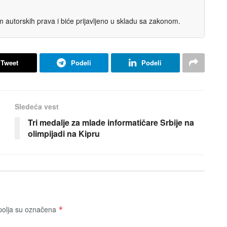
autorskih prava i biće prijavljeno u skladu sa zakonom.
Tweet
Podeli
Podeli
Sledeća vest
Tri medalje za mlade informatičare Srbije na
olimpijadi na Kipru
olja su označena
*