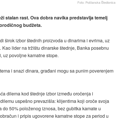
Foto: Poštanska Štedionica
 stalan rast. Ova dobra navika predstavlja temelj
porodičnog budžeta.
i širok izbor štednih proizvoda u dinarima i evrima, uz
 Kao lider na tržištu dinarske štednje, Banka posebnu
i, uz povoljne kamatne stope.
istema i snazi dinara, građani mogu sa punim poverenjem
šća dilema kod štednje izbor između oročenja i
lemu uspešno prevazišla: klijentima koji oroče svoja
a do 50% položenog iznosa, bez gubitka kamate u
 obračun i pripis ugovorene kamatne stope za period u