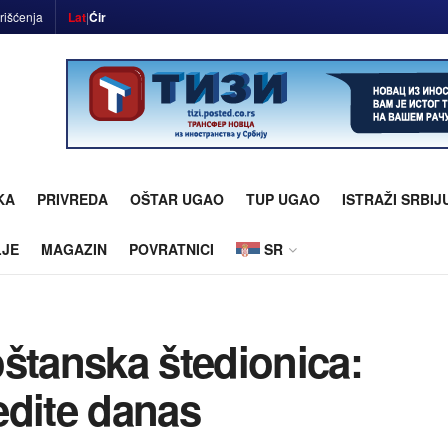
rišćenja
Lat
|
Ćir
KA
PRIVREDA
OŠTAR UGAO
TUP UGAO
ISTRAŽI SRBIJ
LJE
MAGAZIN
POVRATNICI
SR
štanska štedionica:
tedite danas