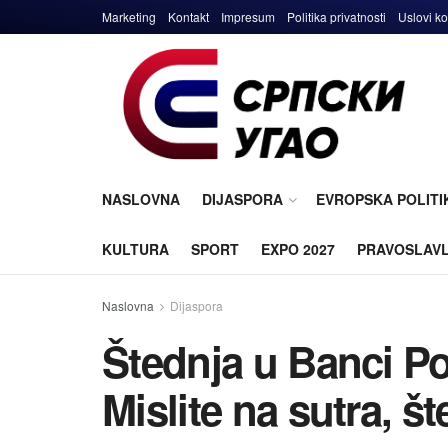
Marketing
Kontakt
Impresum
Politika privatnosti
Uslovi ko
NASLOVNA
DIJASPORA
EVROPSKA POLITI
KULTURA
SPORT
EXPO 2027
PRAVOSLAV
Naslovna
Dijaspora
Štednja u Banci Po
Mislite na sutra, š