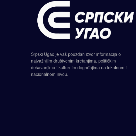
Srpski Ugao je vaš pouzdan izvor informacija o
najvažnijim društvenim kretanjima, političkim
dešavanjima i kulturnim događajima na lokalnom i
nacionalnom nivou.