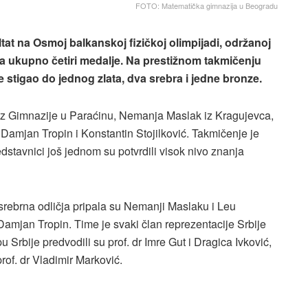
FOTO: Matematička gimnazija u Beogradu
ltat na Osmoj balkanskoj fizičkoj olimpijadi, održanoj
ila ukupno četiri medalje. Na prestižnom takmičenju
je stigao do jednog zlata, dva srebra i jedne bronze.
 iz Gimnazije u Paraćinu, Nemanja Maslak iz Kragujevca,
Damjan Tropin i Konstantin Stojilković. Takmičenje je
edstavnici još jednom su potvrdili visok nivo znanja
 srebrna odličja pripala su Nemanji Maslaku i Leu
mjan Tropin. Time je svaki član reprezentacije Srbije
rbije predvodili su prof. dr Imre Gut i Dragica Ivković,
rof. dr Vladimir Marković.