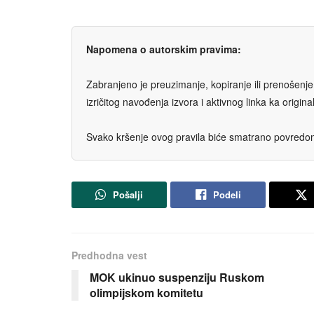
Napomena o autorskim pravima:
Zabranjeno je preuzimanje, kopiranje ili prenošenje t
izričitog navođenja izvora i aktivnog linka ka origi
Svako kršenje ovog pravila biće smatrano povredom 
Pošalji
Podeli
Predhodna vest
MOK ukinuo suspenziju Ruskom
olimpijskom komitetu