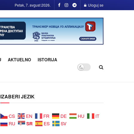
Petak, 7. avgust 2026.
Uloguj se
U
AKTUELNO
ISTORIJA
IZABERI JEZIK
CS
EN
FR
DE
HU
IT
SR
RU
ES
SV