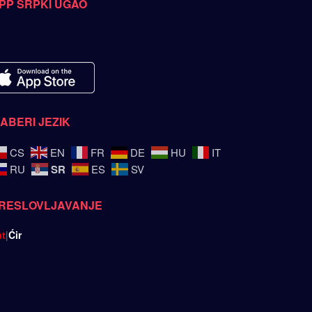
PP SRPKI UGAO
ZABERI JEZIK
CS
EN
FR
DE
HU
IT
SR
RU
ES
SV
RESLOVLJAVANJE
at
|
Ćir