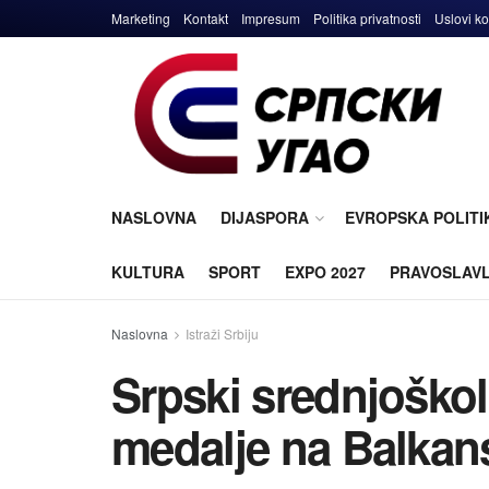
Marketing
Kontakt
Impresum
Politika privatnosti
Uslovi ko
NASLOVNA
DIJASPORA
EVROPSKA POLITI
KULTURA
SPORT
EXPO 2027
PRAVOSLAV
Naslovna
Istraži Srbiju
Srpski srednjoškolci
medalje na Balkansk