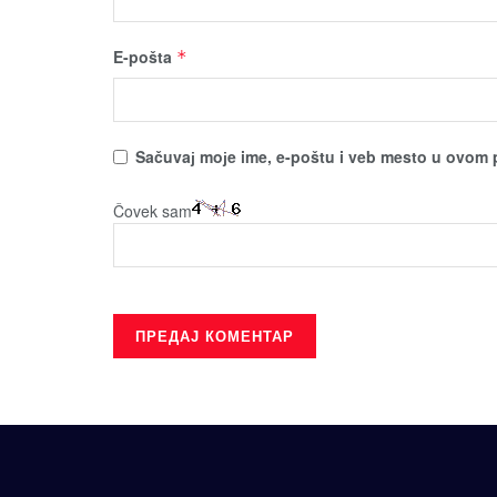
E-pošta
*
Sačuvaј moјe ime, e-poštu i veb mesto u ovom 
Čovek sam