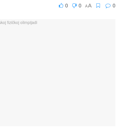
0
0
0
A
A