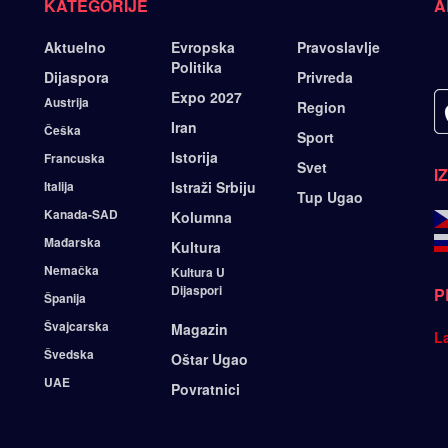
KATEGORIJE
A
Aktuelno
Evropska
Pravoslavlje
Politika
Dijaspora
Privreda
Expo 2027
Austrija
Region
Iran
Češka
Sport
Istorija
Francuska
Svet
I
Italija
Istraži Srbiju
Tup Ugao
Kanada-SAD
Kolumna
Mađarska
Kultura
Nemačka
Kultura U
Dijaspori
P
Španija
Švajcarska
Magazin
L
Švedska
Oštar Ugao
UAE
Povratnici