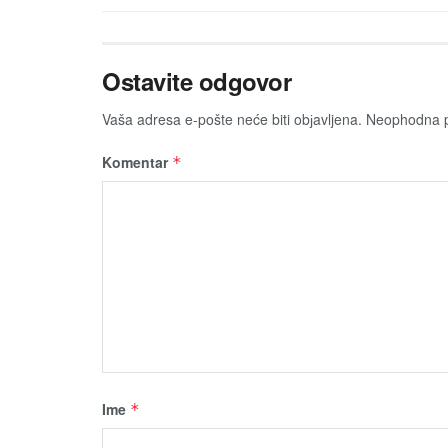
Ostavite odgovor
Vaša adresa e-pošte neće biti obјavljena.
Neophodna p
Komentar
*
Ime
*