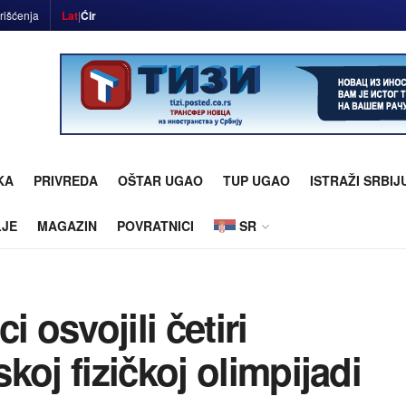
rišćenja
Lat
|
Ćir
KA
PRIVREDA
OŠTAR UGAO
TUP UGAO
ISTRAŽI SRBIJ
LJE
MAGAZIN
POVRATNICI
SR
 osvojili četiri
oj fizičkoj olimpijadi