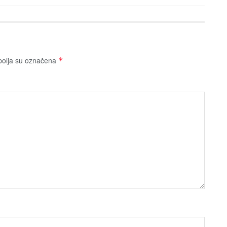
olja su označena
*