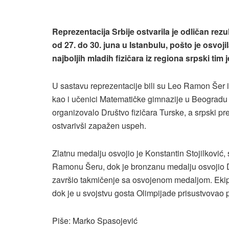
Reprezentacija Srbije ostvarila je odličan rezu
od 27. do 30. juna u Istanbulu, pošto je osvoj
najboljih mladih fizičara iz regiona srpski tim 
U sastavu reprezentacije bili su Leo Ramon Šer
kao i učenici Matematičke gimnazije u Beogradu 
organizovalo Društvo fizičara Turske, a srpski pr
ostvarivši zapažen uspeh.
Zlatnu medalju osvojio je Konstantin Stojilković,
Ramonu Šeru, dok je bronzanu medalju osvojio Da
završio takmičenje sa osvojenom medaljom. Ekipu S
dok je u svojstvu gosta Olimpijade prisustvovao p
Piše: Marko Spasojević