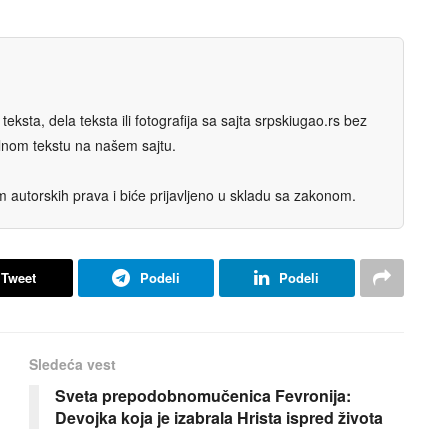
eksta, dela teksta ili fotografija sa sajta srpskiugao.rs bez
nalnom tekstu na našem sajtu.
autorskih prava i biće prijavljeno u skladu sa zakonom.
Tweet
Podeli
Podeli
Sledeća vest
Sveta prepodobnomučenica Fevronija:
Devojka koja je izabrala Hrista ispred života