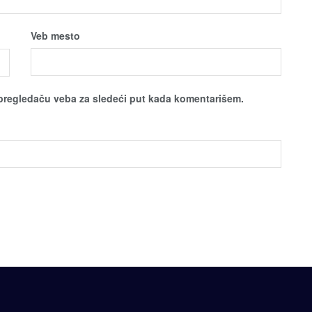
Veb mesto
pregledaču veba za sledeći put kada komentarišem.