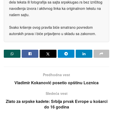
dela teksta ili fotografija sa sajta srpskiugao.rs bez izričitog
navođenja izvora i aktivnog linka ka originalnom tekstu na
našem sajtu.
Svako kršenje ovog pravila biće smatrano povredom
autorskih prava i biće prijavljeno u skladu sa zakonom.
Predhodna vest
Vladimir Kokanović posetio opštinu Loznica
Sledeća vest
Zlato za srpske kadete: Srbija prvak Evrope u košarci
do 16 godina