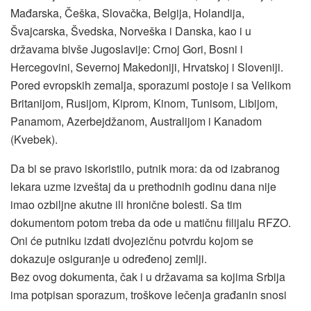
Mađarska, Češka, Slovačka, Belgija, Holandija,
Švajcarska, Švedska, Norveška i Danska, kao i u
državama bivše Jugoslavije: Crnoj Gori, Bosni i
Hercegovini, Severnoj Makedoniji, Hrvatskoj i Sloveniji.
Pored evropskih zemalja, sporazumi postoje i sa Velikom
Britanijom, Rusijom, Kiprom, Kinom, Tunisom, Libijom,
Panamom, Azerbejdžanom, Australijom i Kanadom
(Kvebek).
Da bi se pravo iskoristilo, putnik mora: da od izabranog
lekara uzme izveštaj da u prethodnih godinu dana nije
imao ozbiljne akutne ili hronične bolesti. Sa tim
dokumentom potom treba da ode u matičnu filijalu RFZO.
Oni će putniku izdati dvojezičnu potvrdu kojom se
dokazuje osiguranje u određenoj zemlji.
Bez ovog dokumenta, čak i u državama sa kojima Srbija
ima potpisan sporazum, troškove lečenja građanin snosi