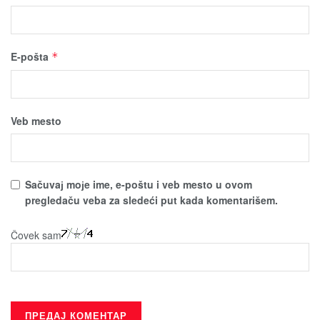
E-pošta
*
Veb mesto
Sačuvaј moјe ime, e-poštu i veb mesto u ovom
pregledaču veba za sledeći put kada komentarišem.
Čovek sam