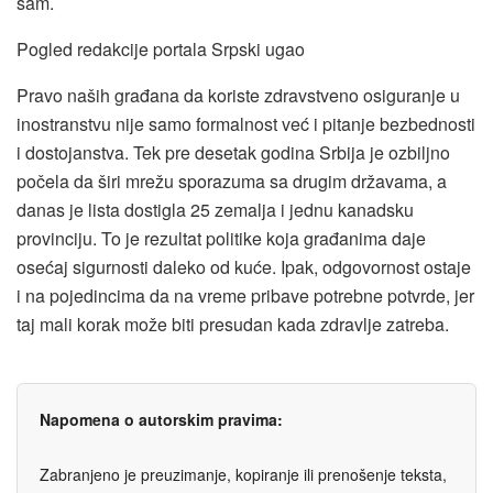
sam.
Pogled redakcije portala Srpski ugao
Pravo naših građana da koriste zdravstveno osiguranje u
inostranstvu nije samo formalnost već i pitanje bezbednosti
i dostojanstva. Tek pre desetak godina Srbija je ozbiljno
počela da širi mrežu sporazuma sa drugim državama, a
danas je lista dostigla 25 zemalja i jednu kanadsku
provinciju. To je rezultat politike koja građanima daje
osećaj sigurnosti daleko od kuće. Ipak, odgovornost ostaje
i na pojedincima da na vreme pribave potrebne potvrde, jer
taj mali korak može biti presudan kada zdravlje zatreba.
Napomena o autorskim pravima:
Zabranjeno je preuzimanje, kopiranje ili prenošenje teksta,