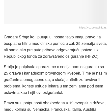
https://vozdovacinfo.rs/
Građani Srbije koji putuju u inostranstvo imaju pravo na
besplatnu hitnu medicinsku pomoć u čak 25 zemalja sveta,
ali samo ako pre puta pribave odgovarajuću potvrdu iz
Republičkog fonda za zdravstveno osiguranje (RFZO).
Srbija je potpisala sporazume o socijalnom osiguranju sa
25 država i kanadskom provincijom Kvebek. Time je našim
građanima omogućeno da, u slučaju hitnih zdravstvenih
problema, koriste usluge lekara u tim zemljama pod istim
uslovima kao i njihovi osiguranici.
Prava su u potpunosti obezbeđena u 19 evropskih država,
među kojima su Nemačka, Francuska, Italija, Austrija,