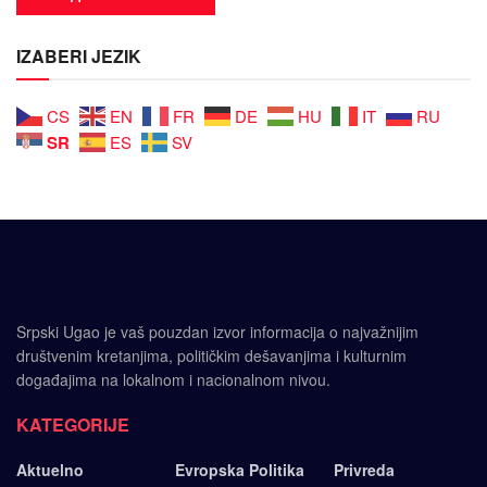
IZABERI JEZIK
CS
EN
FR
DE
HU
IT
RU
SR
ES
SV
Srpski Ugao je vaš pouzdan izvor informacija o najvažnijim
društvenim kretanjima, političkim dešavanjima i kulturnim
događajima na lokalnom i nacionalnom nivou.
KATEGORIJE
Aktuelno
Evropska Politika
Privreda