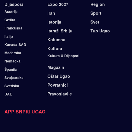
Dijaspora
Expo 2027
Region
Austrija
Iran
Sport
Češka
Istorija
Svet
Francuska
Istraži Srbiju
Tup Ugao
Italija
Kolumna
Kanada-SAD
Kultura
Mađarska
Kultura U Dijaspori
Nemačka
Magazin
Španija
Oštar Ugao
Švajcarska
Povratnici
Švedska
Pravoslavlje
UAE
APP SRPKI UGAO