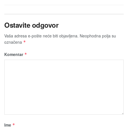
Ostavite odgovor
Vaša adresa e-pošte neće biti obјavljena.
Neophodna polja su
označena
*
Komentar
*
Ime
*