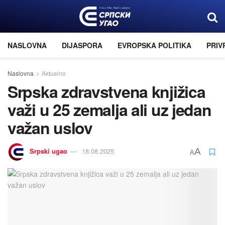
NASLOVNA
DIJASPORA
EVROPSKA POLITIKA
PRIV
Naslovna
Aktuelno
Srpska zdravstvena knjižica
važi u 25 zemalja ali uz jedan
važan uslov
Srpski ugao
18.08.2025
A
A