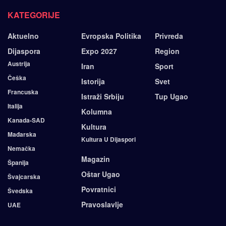
KATEGORIJE
Aktuelno
Evropska Politika
Privreda
Dijaspora
Expo 2027
Region
Austrija
Iran
Sport
Češka
Istorija
Svet
Francuska
Istraži Srbiju
Tup Ugao
Italija
Kolumna
Kanada-SAD
Kultura
Mađarska
Kultura U Dijaspori
Nemačka
Magazin
Španija
Oštar Ugao
Švajcarska
Povratnici
Švedska
Pravoslavlje
UAE