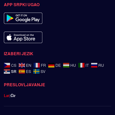
APP SRPKI UGAO
IZABERI JEZIK
CS
EN
FR
DE
HU
IT
RU
SR
ES
SV
PRESLOVLJAVANJE
Lat
|
Ćir