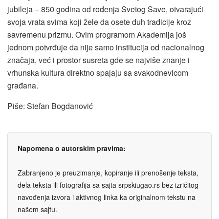
jubileja – 850 godina od rođenja Svetog Save, otvarajući
svoja vrata svima koji žele da osete duh tradicije kroz
savremenu prizmu. Ovim programom Akademija još
jednom potvrđuje da nije samo institucija od nacionalnog
značaja, već i prostor susreta gde se najviše znanje i
vrhunska kultura direktno spajaju sa svakodnevicom
građana.
Piše: Stefan Bogdanović
Napomena o autorskim pravima:
Zabranjeno je preuzimanje, kopiranje ili prenošenje teksta,
dela teksta ili fotografija sa sajta srpskiugao.rs bez izričitog
navođenja izvora i aktivnog linka ka originalnom tekstu na
našem sajtu.