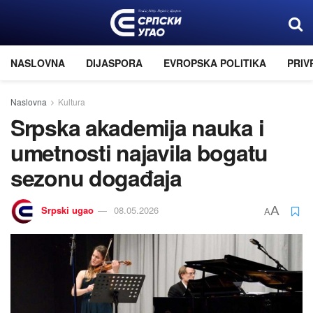
NASLOVNA
DIJASPORA
EVROPSKA POLITIKA
PRIV
Naslovna
Kultura
Srpska akademija nauka i
umetnosti najavila bogatu
sezonu događaja
Srpski ugao
08.05.2026
A
A