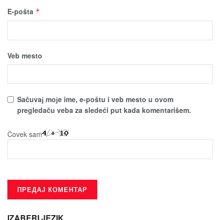
E-pošta
*
Veb mesto
Sačuvaј moјe ime, e-poštu i veb mesto u ovom
pregledaču veba za sledeći put kada komentarišem.
Čovek sam
IZABERI JEZIK