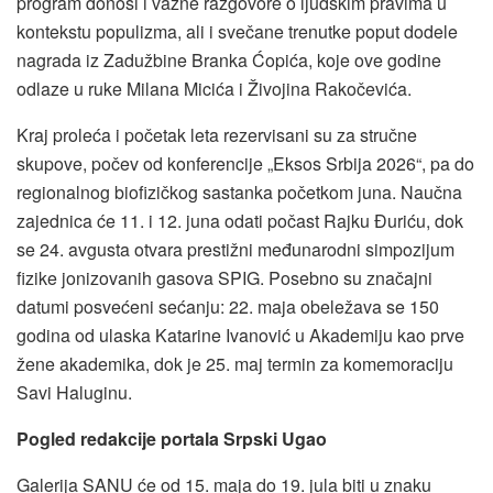
program donosi i važne razgovore o ljudskim pravima u
kontekstu populizma, ali i svečane trenutke poput dodele
nagrada iz Zadužbine Branka Ćopića, koje ove godine
odlaze u ruke Milana Micića i Živojina Rakočevića.
Kraj proleća i početak leta rezervisani su za stručne
skupove, počev od konferencije „Eksos Srbija 2026“, pa do
regionalnog biofizičkog sastanka početkom juna. Naučna
zajednica će 11. i 12. juna odati počast Rajku Đuriću, dok
se 24. avgusta otvara prestižni međunarodni simpozijum
fizike jonizovanih gasova SPIG. Posebno su značajni
datumi posvećeni sećanju: 22. maja obeležava se 150
godina od ulaska Katarine Ivanović u Akademiju kao prve
žene akademika, dok je 25. maj termin za komemoraciju
Savi Haluginu.
Pogled redakcije portala Srpski Ugao
Galerija SANU će od 15. maja do 19. jula biti u znaku