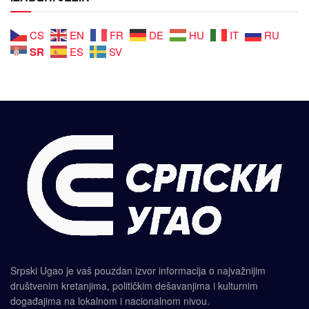
CS
EN
FR
DE
HU
IT
RU
SR
ES
SV
Srpski Ugao je vaš pouzdan izvor informacija o najvažnijim
društvenim kretanjima, političkim dešavanjima i kulturnim
događajima na lokalnom i nacionalnom nivou.