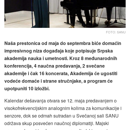
FOTO: SANU
Naša prestonica od maja do septembra biće domaćin
impresivnog niza događaja koje potpisuje Srpska
akademija nauka i umetnosti. Kroz 8 međunarodnih
konferencija, 4 naučna predavanja, 2 svečane
akademije i čak 16 koncerata, Akademija će ugostiti
vodeće domaće i strane stručnjake, a program će
upotpuniti 10 izložbi.
Kalendar dešavanja otvara se 12. maja predavanjem o
visokofrekvencijskim analognim kolima za komunikacije i
senzore, dok se odmah sutradan u Svečanoj sali SANU
održava skup posvećen naučnoj diplomatiji. Majski