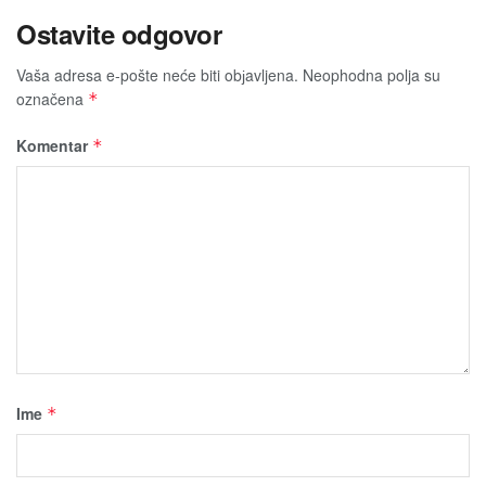
Ostavite odgovor
Vaša adresa e-pošte neće biti obјavljena.
Neophodna polja su
označena
*
Komentar
*
Ime
*