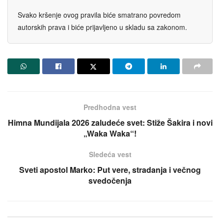
Svako kršenje ovog pravila biće smatrano povredom
autorskih prava i biće prijavljeno u skladu sa zakonom.
Predhodna vest
Himna Mundijala 2026 zaludeće svet: Stiže Šakira i novi
„Waka Waka“!
Sledeća vest
Sveti apostol Marko: Put vere, stradanja i večnog
svedočenja