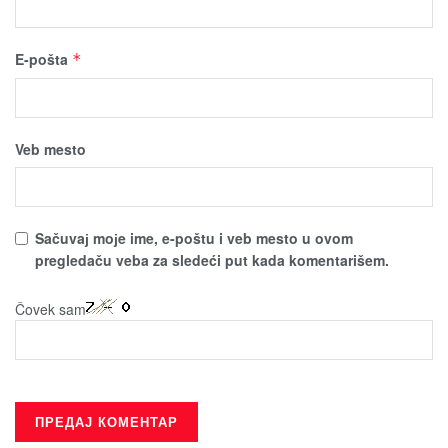
E-pošta
*
Veb mesto
Sačuvaј moјe ime, e-poštu i veb mesto u ovom
pregledaču veba za sledeći put kada komentarišem.
Čovek sam