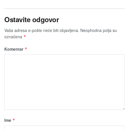
Ostavite odgovor
Vaša adresa e-pošte neće biti obјavljena.
Neophodna polja su
označena
*
Komentar
*
Ime
*