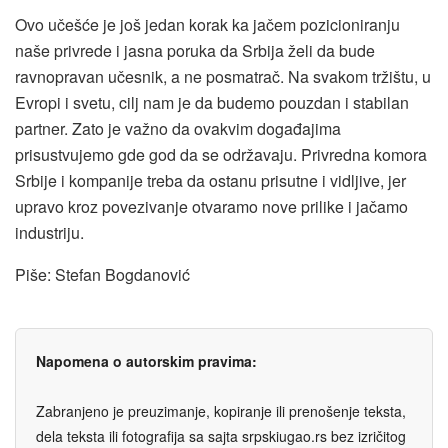
Ovo učešće je još jedan korak ka jačem pozicioniranju
naše privrede i jasna poruka da Srbija želi da bude
ravnopravan učesnik, a ne posmatrač. Na svakom tržištu, u
Evropi i svetu, cilj nam je da budemo pouzdan i stabilan
partner. Zato je važno da ovakvim događajima
prisustvujemo gde god da se održavaju. Privredna komora
Srbije i kompanije treba da ostanu prisutne i vidljive, jer
upravo kroz povezivanje otvaramo nove prilike i jačamo
industriju.
Piše: Stefan Bogdanović
Napomena o autorskim pravima:
Zabranjeno je preuzimanje, kopiranje ili prenošenje teksta,
dela teksta ili fotografija sa sajta srpskiugao.rs bez izričitog