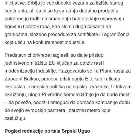
inicijative. Srbija je već duboko vezana za tržište starog
kontinenta, ali da bi se ta saradnja dodatno produbila,
potrebno je raditi na smanjenju barijera koje usporavaju
trgovinu i protok roba, kao što su duga čekanja na
granicama, složene procedure za sertifikate ili ograničenja
koja utiču na konkurentnost industrije.
Predstavnici privrede naglasili su da je pristup
jedinstvenom tržištu EU ključan za održiv rast i
modernizaciju industrije. Razgovaralo se i o Planu rasta za
Zapadni Balkan, procesu pristupanja EU, kao i uticaju
ekoloških i carinskih politika na srpske izvoznike. U takvom
okruženju, uloga Privredne komore Srbije je da bude most
– da poveže, podrži i omogući da domaće kompanije dođu
do svojih evropskih partnera i zauzmu mesto koje
zaslužuju.
Pogled redakcije portala Srpski Ugao