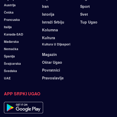
Austrija
Iran
Sport
Češka
Istorija
Svet
Francuska
Istraži Srbiju
Tup Ugao
Italija
Kolumna
Kanada-SAD
Kultura
Mađarska
Kultura U Dijaspori
Nemačka
Magazin
Španija
Oštar Ugao
Švajcarska
Povratnici
Švedska
Pravoslavlje
UAE
APP SRPKI UGAO