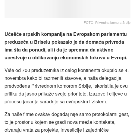
FOTO: Privredna komora Srbije
Učešće srpskih kompanija na Evropskom parlamentu
preduzeća u Briselu pokazalo je da domaća privreda
ima šta da ponudi, ali i da je spremna da aktivno
učestvuje u oblikovanju ekonomskih tokova u Evropi.
Više od 700 preduzetnika iz celog kontinenta okupilo se 4.
novembra kako bi razmenili stavove, a naša delegacija
predvođena Privrednom komorom Srbije, iskoristila je ovu
priliku da jasno prikaže svoje prioritete, izazove i ciljeve u
procesu jačanja saradnje sa evropskim tržištem.
Za naše firme ovakav događaj nije samo protokolarni gest,
to je prostor u kojem se gradi nova mreža kontakata,
otvaraju vrata za projekte, investicije i zajedničke