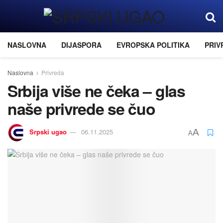
NASLOVNA
DIJASPORA
EVROPSKA POLITIKA
PRIV
Naslovna
Privreda
Srbija više ne čeka – glas
naše privrede se čuo
Srpski ugao
06.11.2025
A
A