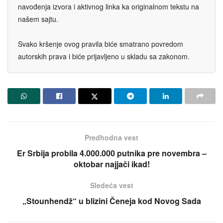
navođenja izvora i aktivnog linka ka originalnom tekstu na
našem sajtu.
Svako kršenje ovog pravila biće smatrano povredom
autorskih prava i biće prijavljeno u skladu sa zakonom.
Predhodna vest
Er Srbija probila 4.000.000 putnika pre novembra –
oktobar najjači ikad!
Sledeća vest
„Stounhendž“ u blizini Čeneja kod Novog Sada