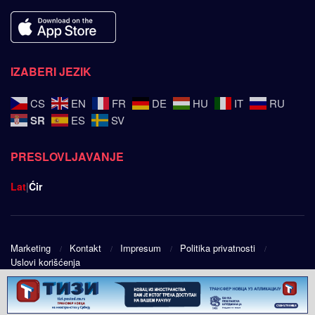
IZABERI JEZIK
CS
EN
FR
DE
HU
IT
RU
SR
ES
SV
PRESLOVLJAVANJE
Lat
|
Ćir
Marketing
Kontakt
Impresum
Politika privatnosti
Uslovi korišćenja
© 2025
Srpski ugao
- Design by
Public Eye doo
.