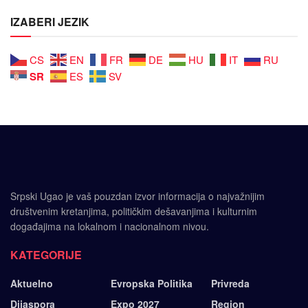
IZABERI JEZIK
CS
EN
FR
DE
HU
IT
RU
SR
ES
SV
Srpski Ugao je vaš pouzdan izvor informacija o najvažnijim
društvenim kretanjima, političkim dešavanjima i kulturnim
događajima na lokalnom i nacionalnom nivou.
KATEGORIJE
Aktuelno
Evropska Politika
Privreda
Dijaspora
Expo 2027
Region