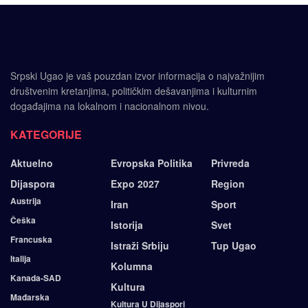
Srpski Ugao je vaš pouzdan izvor informacija o najvažnijim
društvenim kretanjima, političkim dešavanjima i kulturnim
događajima na lokalnom i nacionalnom nivou.
KATEGORIJE
Aktuelno
Evropska Politika
Privreda
Dijaspora
Expo 2027
Region
Austrija
Iran
Sport
Češka
Istorija
Svet
Francuska
Istraži Srbiju
Tup Ugao
Italija
Kolumna
Kanada-SAD
Kultura
Mađarska
Kultura U Dijaspori