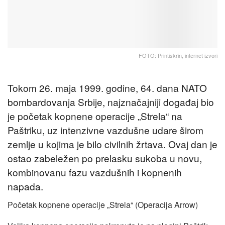
FOTO: Printiskrin, internet izvori
Tokom 26. maja 1999. godine, 64. dana NATO
bombardovanja Srbije, najznačajniji događaj bio
je početak kopnene operacije „Strela“ na
Paštriku, uz intenzivne vazdušne udare širom
zemlje u kojima je bilo civilnih žrtava. Ovaj dan je
ostao zabeležen po prelasku sukoba u novu,
kombinovanu fazu vazdušnih i kopnenih
napada.
Početak kopnene operacije „Strela“ (Operacija Arrow)