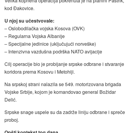
Velika kopnena operacija pokrenuta je na planini Paštrik,
kod Đakovice.
U njoj su učestvovale:
– Oslobodilačka vojska Kosova (OVK)
– Regularna Vojska Albanije
– Specijalne jedinice (uključujući norveške)
– Intenzivna vazdušna podrška NATO avijacije
Cilj operacije bio je probijanje srpske odbrane i stvaranje
koridora prema Kosovu i Metohiji.
Na srpskoj strani nalazila se 549. motorizovana brigada
Vojske Srbije, kojom je komandovao general Božidar
Delić.
Srpske snage uspele su da zadrže liniju odbrane i spreče
proboj.
Opšti kontekst tog dana