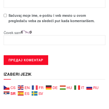
Sačuvaј moјe ime, e-poštu i veb mesto u ovom
pregledaču veba za sledeći put kada komentarišem.
Čovek sam
IZABERI JEZIK
CS
EN
FR
DE
HU
IT
RU
SR
ES
SV