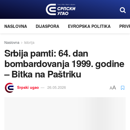
NASLOVNA
DIJASPORA
EVROPSKA POLITIKA
PRIV
Naslovna
Istorija
Srbija pamti: 64. dan
bombardovanja 1999. godine
– Bitka na Paštriku
Srpski ugao
26.05.2026
A
A