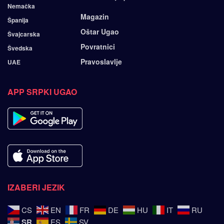
Nemačka
Magazin
Španija
Oštar Ugao
Švajcarska
Povratnici
Švedska
Pravoslavlje
UAE
APP SRPKI UGAO
IZABERI JEZIK
CS
EN
FR
DE
HU
IT
RU
SR
ES
SV