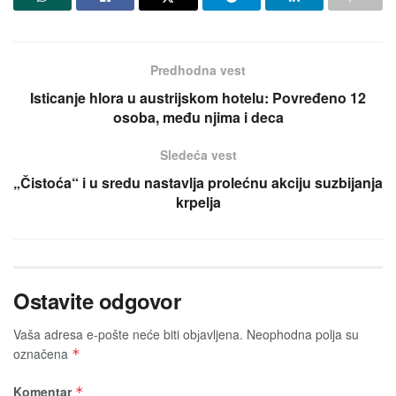
Predhodna vest
Isticanje hlora u austrijskom hotelu: Povređeno 12
osoba, među njima i deca
Sledeća vest
„Čistoća“ i u sredu nastavlja prolećnu akciju suzbijanja
krpelja
Ostavite odgovor
Vaša adresa e-pošte neće biti obјavljena.
Neophodna polja su
označena
*
Komentar
*