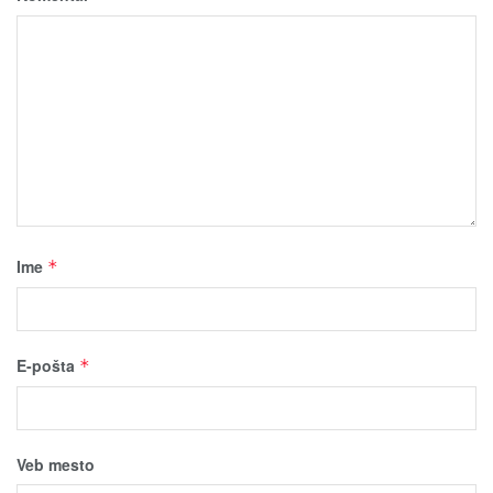
Ime
*
E-pošta
*
Veb mesto