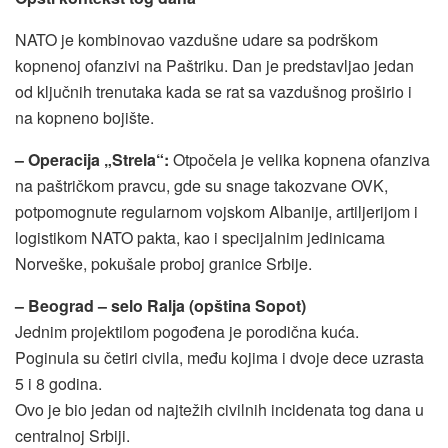
NATO je kombinovao vazdušne udare sa podrškom
kopnenoj ofanzivi na Paštriku. Dan je predstavljao jedan
od ključnih trenutaka kada se rat sa vazdušnog proširio i
na kopneno bojište.
– Operacija „Strela“:
Otpočela je velika kopnena ofanziva
na paštričkom pravcu, gde su snage takozvane OVK,
potpomognute regularnom vojskom Albanije, artiljerijom i
logistikom NATO pakta, kao i specijalnim jedinicama
Norveške, pokušale proboj granice Srbije.
– Beograd – selo Ralja (opština Sopot)
Jednim projektilom pogođena je porodična kuća.
Poginula su četiri civila, među kojima i dvoje dece uzrasta
5 i 8 godina.
Ovo je bio jedan od najtežih civilnih incidenata tog dana u
centralnoj Srbiji.