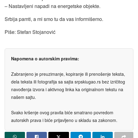
– Nastavljeni napadi na energetske objekte.
Srbija pamti, a mi smo tu da vas informišemo.
Piše: Stefan Stojanović
Napomena o autorskim pravima:
Zabranjeno je preuzimanje, kopiranje ili prenošenje teksta,
dela teksta ili fotografija sa sajta srpskiugao.rs bez izričitog
navođenja izvora i aktivnog linka ka originalnom tekstu na
našem sajtu.
Svako kršenje ovog pravila biće smatrano povredom
autorskih prava i biće prijavljeno u skladu sa zakonom.