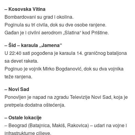
– Kosovska Vitina
Bombardovani su grad i okolina.
Poginula su tri civila, dok su dve osobe ranjene.
Gađan je i civilni aerodrom „Slatina“ kod Prištine.
– Šid – karaula „Jamena“
U 22:40 sati pogođena je karaula 14. graničnog bataljona
sa devet raketa.
Poginuo je vojnik Mirko Bogdanović, dok su dva vojnika
teže ranjena.
– Novi Sad
Ponovljen je napad na zgradu Televizije Novi Sad, koja je
pretrpela dodatna oštećenja.
– Ostale lokacije
– Beograd (Batajnica, Makiš, Rakovica) – udari na vojne i
infrastrukturne ciljeve.