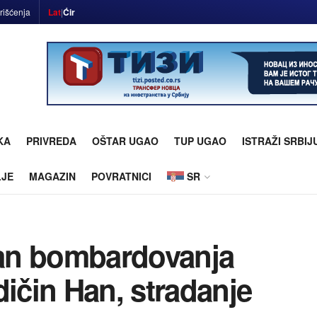
rišćenja
Lat
|
Ćir
KA
PRIVREDA
OŠTAR UGAO
TUP UGAO
ISTRAŽI SRBIJ
LJE
MAGAZIN
POVRATNICI
SR
 dan bombardovanja
dičin Han, stradanje