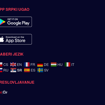
PP SRPKI UGAO
ZABERI JEZIK
CS
EN
FR
DE
HU
IT
SR
RU
ES
SV
RESLOVLJAVANJE
at
|
Ćir