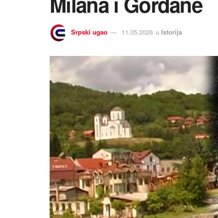
Milana i Gordane
Srpski ugao
11.05.2026
u
Istorija