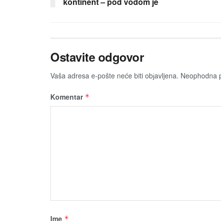
kontinent – pod vodom je
Ostavite odgovor
Vaša adresa e-pošte neće biti obјavljena.
Neophodna p
Komentar
*
Ime
*