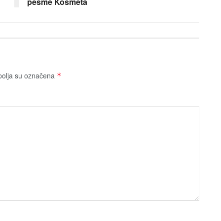
pesme Kosmeta
olja su označena
*