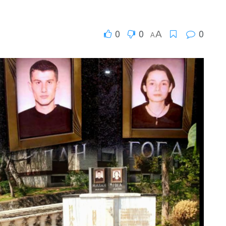
0
0
0
A
A