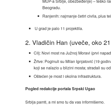
MUP-a Srbije, obezbeđenje) – teško ra
Beogradu.
Ranjenih: najmanje četiri civila, plus 
U grad je palo 11 projektila.
2. Vladičin Han (uveče, oko 21
Cilj: Novi most na Južnoj Moravi (prvi napa
Žrtve: Poginuli su Milan Ignjatović (19 godi
koji se nalazio u blizini mosta; stradali su od
Oštećen je most i okolna infrastruktura.
Pogled redakcije portala Srpski Ugao
Srbija pamti, a mi smo tu da vas informišemo.