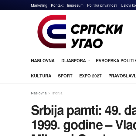
Marketing
Kontakt
Impresum
Politika privatnosti
Uslovi ko
NASLOVNA
DIJASPORA
EVROPSKA POLITI
KULTURA
SPORT
EXPO 2027
PRAVOSLAV
Naslovna
Istorija
Srbija pamti: 49.
1999. godine – Vla