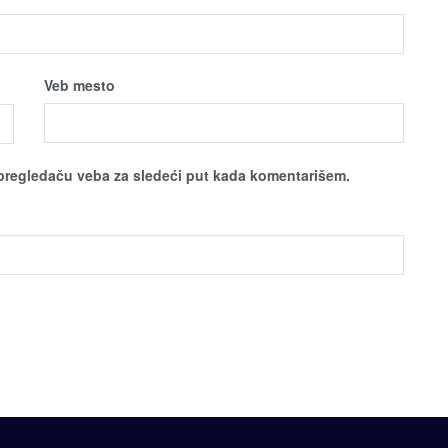
Veb mesto
pregledaču veba za sledeći put kada komentarišem.