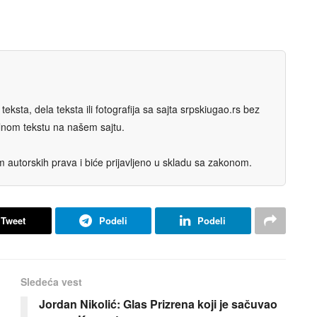
eksta, dela teksta ili fotografija sa sajta srpskiugao.rs bez
nalnom tekstu na našem sajtu.
autorskih prava i biće prijavljeno u skladu sa zakonom.
Tweet
Podeli
Podeli
Sledeća vest
Jordan Nikolić: Glas Prizrena koji je sačuvao