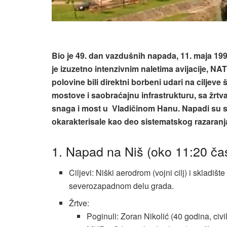
Bio je 49. dan vazdušnih napada, 11. maja 199
je izuzetno intenzivnim naletima avijacije, NA
polovine bili direktni borbeni udari na ciljeve 
mostove i saobraćajnu infrastrukturu, sa žrt
snaga i most u Vladičinom Hanu. Napadi su se 
okarakterisale kao deo sistematskog razaranja
1. Napad na Niš (oko 11:20 ča
Ciljevi: Niški aerodrom (vojni cilj) i skladiš
severozapadnom delu grada.
Žrtve:
Poginuli: Zoran Nikolić (40 godina, civ