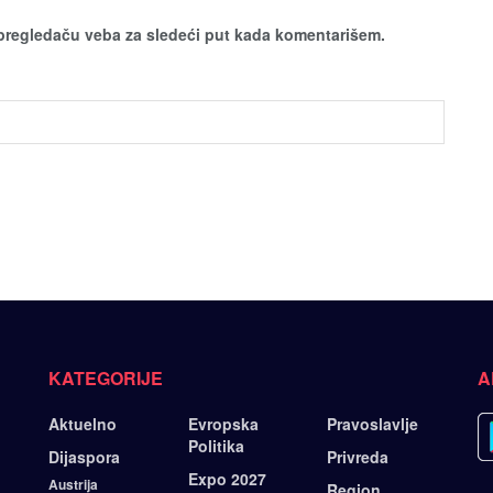
pregledaču veba za sledeći put kada komentarišem.
KATEGORIJE
A
Aktuelno
Evropska
Pravoslavlje
Politika
Dijaspora
Privreda
Expo 2027
Austrija
Region