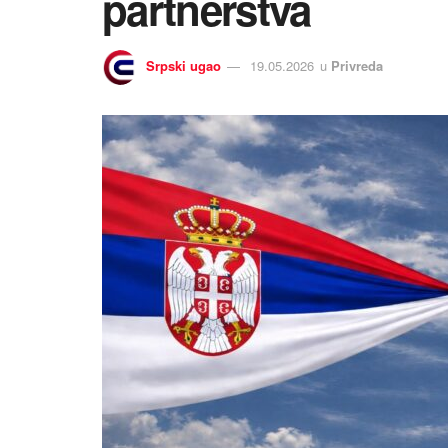
partnerstva
Srpski ugao
19.05.2026
u
Privreda