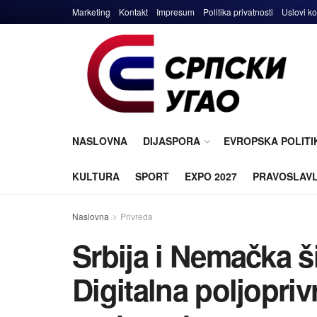
Marketing
Kontakt
Impresum
Politika privatnosti
Uslovi ko
NASLOVNA
DIJASPORA
EVROPSKA POLITI
KULTURA
SPORT
EXPO 2027
PRAVOSLAV
Naslovna
Privreda
Srbija i Nemačka š
Digitalna poljopriv