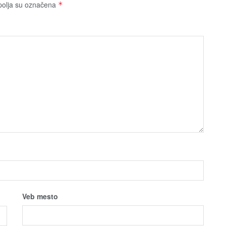
olja su označena
*
Veb mesto