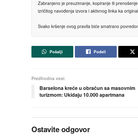
Zabranjeno je preuzimanje, kopiranje ili prenošenje t
izričitog navođenja izvora i aktivnog linka ka origi
Svako kršenje ovog pravila biće smatrano povredom 
Pošalji
Podeli
Predhodna vest
Barselona kreće u obračun sa masovnim
turizmom: Ukidaju 10.000 apartmana
Ostavite odgovor