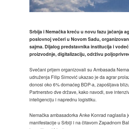
Srbija i Nemačka kreću u novu fazu jačanja a
poslovnoj večeri u Novom Sadu, organizova
sajma. Dijalog predstavnika institucija i vode
proizvodnje, digitalizaciju, održivu poljoprivred
Svečani prijem organizovali su Ambasada Nema
udruženja Filip Simović ukazao je da agrar prola
donosi oko 6% domaćeg BDP-a, zapošljava blizu 12
Partnerstvo dve države, kako navodi, sve intenzi
inteligenciju i naprednu logistiku.
Nemačka ambasadorka Anke Konrad naglasila je 
manifestacije u Srbiji i na čitavom Zapadnom Ba