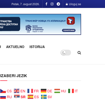
Petak, 7. avgust 2026.
Uloguj se
U
AKTUELNO
ISTORIJA
IZABERI JEZIK
CS
EN
FR
DE
HU
IT
SR
RU
ES
SV