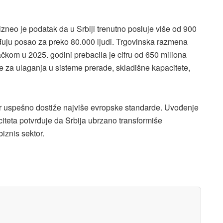
neo je podatak da u Srbiji trenutno posluje više od 900
uju posao za preko 80.000 ljudi. Trgovinska razmena
om u 2025. godini prebacila je cifru od 650 miliona
ere za ulaganja u sisteme prerade, skladišne kapacitete,
rar uspešno dostiže najviše evropske standarde. Uvođenje
citeta potvrđuje da Srbija ubrzano transformiše
iznis sektor.