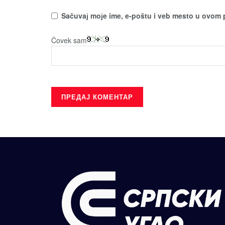
Sačuvaј moјe ime, e-poštu i veb mesto u ovom 
Čovek sam