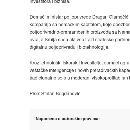
investitora i biznisa.
Domaći ministar poljoprivrede Dragan Glamočić iz
kompanija sa nemačkim kapitalom, koje obezbeđ
poljoprivredno-prehrambenih proizvoda sa Nemačk
evra, a Srbija sada aktivno traži strateške partn
digitalnu poljoprivredu i biotehnologije.
Kroz tehnološki iskorak i investicije, domaći ag
veštačke inteligencije i novih prerađivačkih kapa
tradicionalno selo u moderan, visokoprofitabilan b
Piše: Stefan Bogdanović
Napomena o autorskim pravima: