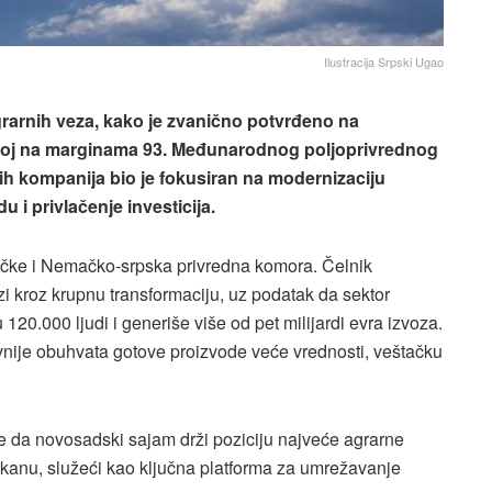
Ilustracija Srpski Ugao
grarnih veza, kako je zvanično potvrđeno na
noj na marginama 93. Međunarodnog poljoprivrednog
ćih kompanija bio je fokusiran na modernizaciju
u i privlačenje investicija.
čke i Nemačko-srpska privredna komora. Čelnik
zi kroz krupnu transformaciju, uz podatak da sektor
0.000 ljudi i generiše više od pet milijardi evra izvoza.
vnije obuhvata gotove proizvode veće vrednosti, veštačku
da novosadski sajam drži poziciju najveće agrarne
lkanu, služeći kao ključna platforma za umrežavanje