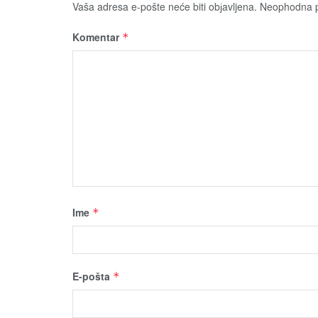
Vaša adresa e-pošte neće biti obјavljena.
Neophodna p
Komentar
*
Ime
*
E-pošta
*