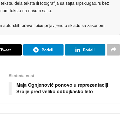
eksta, dela teksta ili fotografija sa sajta srpskiugao.rs bez
nalnom tekstu na našem sajtu.
autorskih prava i biće prijavljeno u skladu sa zakonom.
Tweet
Podeli
Podeli
Sledeća vest
Maja Ognjenović ponovo u reprezentaciji
Srbije pred veliko odbojkaško leto