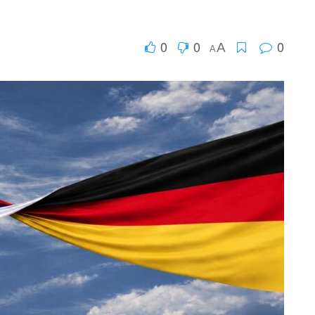
0
0
0
A
A