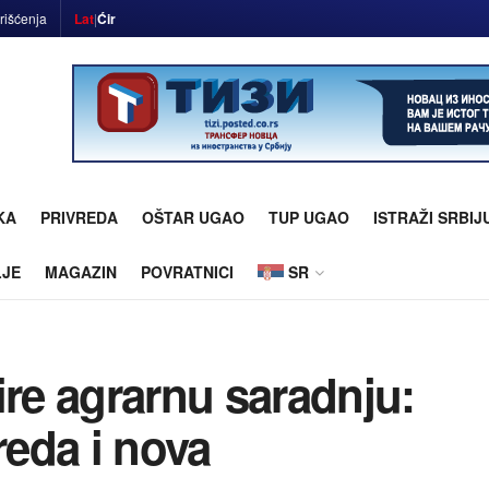
rišćenja
Lat
|
Ćir
KA
PRIVREDA
OŠTAR UGAO
TUP UGAO
ISTRAŽI SRBIJ
LJE
MAGAZIN
POVRATNICI
SR
ire agrarnu saradnju:
reda i nova