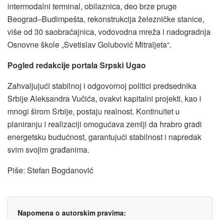
intermodalni terminal, obilaznica, deo brze pruge
Beograd–Budimpešta, rekonstrukcija železničke stanice,
više od 30 saobraćajnica, vodovodna mreža i nadogradnja
Osnovne škole „Svetislav Golubović Mitraljeta“.
Pogled redakcije portala Srpski Ugao
Zahvaljujući stabilnoj i odgovornoj politici predsednika
Srbije Aleksandra Vučića, ovakvi kapitalni projekti, kao i
mnogi širom Srbije, postaju realnost. Kontinuitet u
planiranju i realizaciji omogućava zemlji da hrabro gradi
energetsku budućnost, garantujući stabilnost i napredak
svim svojim građanima.
Piše: Stefan Bogdanović
Napomena o autorskim pravima: