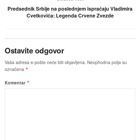
Predsednik Srbije na poslednjem ispraćaju Vladimira
Cvetkovića: Legenda Crvene Zvezde
Ostavite odgovor
Vaša adresa e-pošte neće biti obјavljena.
Neophodna polja su
označena
*
Komentar
*