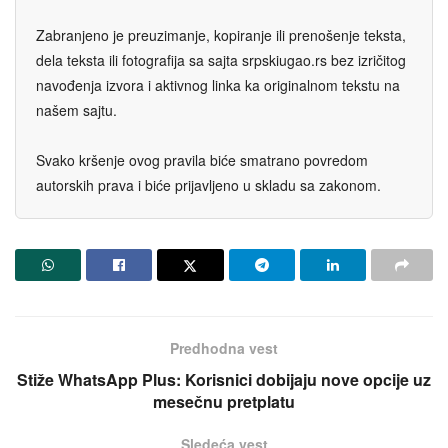
Zabranjeno je preuzimanje, kopiranje ili prenošenje teksta,
dela teksta ili fotografija sa sajta srpskiugao.rs bez izričitog
navođenja izvora i aktivnog linka ka originalnom tekstu na
našem sajtu.
Svako kršenje ovog pravila biće smatrano povredom
autorskih prava i biće prijavljeno u skladu sa zakonom.
Predhodna vest
Stiže WhatsApp Plus: Korisnici dobijaju nove opcije uz
mesečnu pretplatu
Sledeća vest