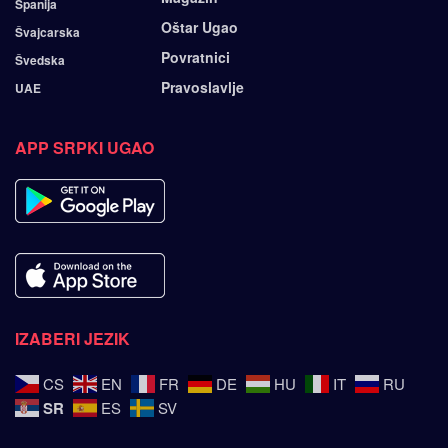
Španija
Oštar Ugao
Švajcarska
Povratnici
Švedska
Pravoslavlje
UAE
APP SRPKI UGAO
IZABERI JEZIK
CS
EN
FR
DE
HU
IT
RU
SR
ES
SV