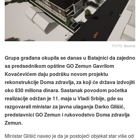
FOTO: Beoinfo
Grupa građana okupila se danas u Batajnici da zajedno
sa predsednikom opštine GO Zemun Gavrilom
Kovačevićem daju podršku novom projektu
rekonstrukcije Doma zdravlja, za koji će država izdvojiti
oko 830 miliona dinara. Sastanak povodom početka
realizacije održan je 11. maja u Vladi Srbije, gde su
razgovarali ministar za javna ulaganja Darko Glišić,
predstavnici GO Zemun i rukovodstvo Doma zdravlja
Zemun.
Ministar Glišić naveo je da je postojeći objekat star više od