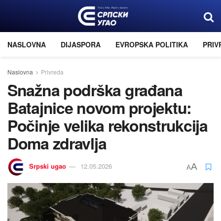
NASLOVNA
DIJASPORA
EVROPSKA POLITIKA
PRIV
Naslovna
Privreda
Snažna podrška građana
Batajnice novom projektu:
Počinje velika rekonstrukcija
Doma zdravlja
Srpski ugao
12.05.2026
A
A