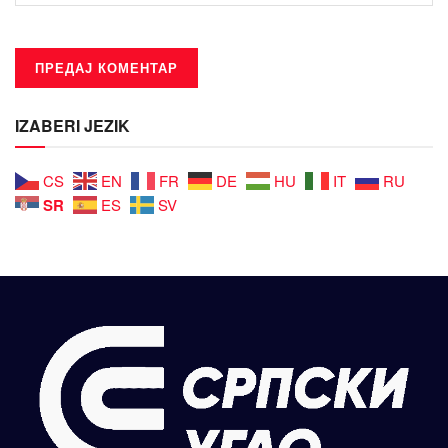
IZABERI JEZIK
CS
EN
FR
DE
HU
IT
RU
SR
ES
SV