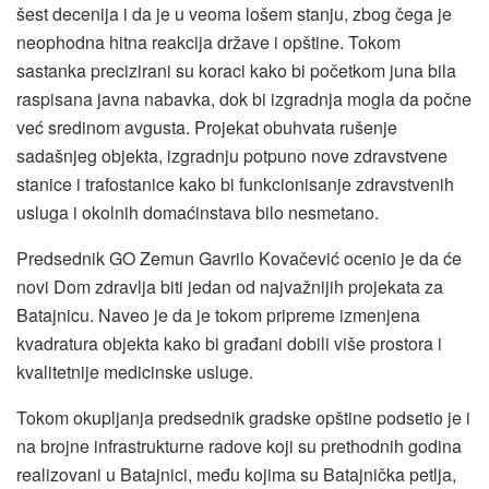
šest decenija i da je u veoma lošem stanju, zbog čega je
neophodna hitna reakcija države i opštine. Tokom
sastanka precizirani su koraci kako bi početkom juna bila
raspisana javna nabavka, dok bi izgradnja mogla da počne
već sredinom avgusta. Projekat obuhvata rušenje
sadašnjeg objekta, izgradnju potpuno nove zdravstvene
stanice i trafostanice kako bi funkcionisanje zdravstvenih
usluga i okolnih domaćinstava bilo nesmetano.
Predsednik GO Zemun Gavrilo Kovačević ocenio je da će
novi Dom zdravlja biti jedan od najvažnijih projekata za
Batajnicu. Naveo je da je tokom pripreme izmenjena
kvadratura objekta kako bi građani dobili više prostora i
kvalitetnije medicinske usluge.
Tokom okupljanja predsednik gradske opštine podsetio je i
na brojne infrastrukturne radove koji su prethodnih godina
realizovani u Batajnici, među kojima su Batajnička petlja,