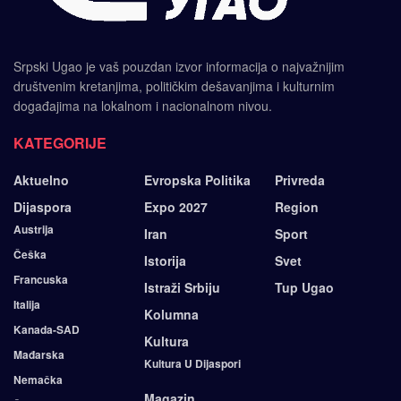
Srpski Ugao je vaš pouzdan izvor informacija o najvažnijim
društvenim kretanjima, političkim dešavanjima i kulturnim
događajima na lokalnom i nacionalnom nivou.
KATEGORIJE
Aktuelno
Evropska Politika
Privreda
Dijaspora
Expo 2027
Region
Austrija
Iran
Sport
Češka
Istorija
Svet
Francuska
Istraži Srbiju
Tup Ugao
Italija
Kolumna
Kanada-SAD
Kultura
Mađarska
Kultura U Dijaspori
Nemačka
Magazin