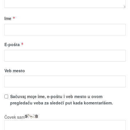
Ime
*
E-pošta
*
Veb mesto
Sačuvaј moјe ime, e-poštu i veb mesto u ovom
pregledaču veba za sledeći put kada komentarišem.
Čovek sam