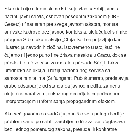
Skandal nije u tome što se kritikuje vlast u Srbiji, već u
načinu javni servis, osnovan posebnim zakonom (ORF-
Gesetz) i finansiran pre svega javnom taksom, montira
arhivske kadrove bez jasnog konteksta, uključujući snimke
progona Srba tokom akcije „Oluja“ koji se pojavljuju kao
ilustracija navodnih zločina. Istovremeno u istoj kući ne
čujemo ni jedno puno ime žrtava masakra u Gracu, dok se
prostor i ton rezervišu za moralnu presudu Srbiji. Takva
urednička selekcija u režiji nacionalnog servisa sa
samostalnim telima (Stiftungsrat, Publikumsrat), predstavlja
grubo odstupanje od standarda javnog medija, zamenu
činjenica narativom, dokaznog materijala sugerisanom
interpretacijom i informisanja propagandnim efektom.
Ako već govorimo o sadržaju, ono što se u prilogu tvrdi je
problem samo po sebi: „zarobljena država“ se proglašava
bez ijednog pomenutog zakona, presude ili konkretne