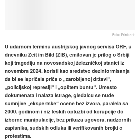
Foto: Printskrin
U udarnom terminu austrijskog javnog servisa ORF, u
dnevniku Zeit im Bild (ZIB), emitovan je prilog o Srbiji
koji tragediju na novosadskoj železničkoj stanici iz
novembra 2024. koristi kao sredstvo dezinformisanja
da bi se ispričala priča o „zarobljenoj državi“,
„policijskoj represiji“ i „opštem buntu“. Umesto
dokumenata i nalaza istrage, gledalcu se nude
sumnjive „ekspertske“ ocene bez izvora, paralela sa
2000. godinom i niz teških optužbi od korupcije do
izborne manipulacije, bez prikaza ugovora, nadzornih
zapisnika, sudskih odluka ili verifikovanih brojki o
protestima.