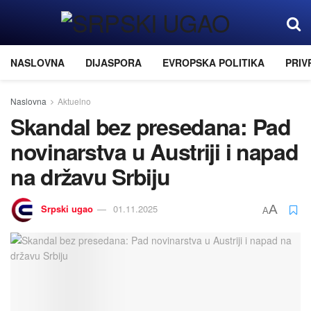
NASLOVNA
DIJASPORA
EVROPSKA POLITIKA
PRIV
Naslovna
Aktuelno
Skandal bez presedana: Pad
novinarstva u Austriji i napad
na državu Srbiju
Srpski ugao
01.11.2025
A
A