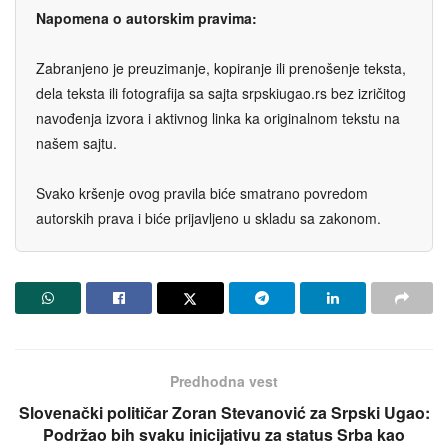
Napomena o autorskim pravima:
Zabranjeno je preuzimanje, kopiranje ili prenošenje teksta,
dela teksta ili fotografija sa sajta srpskiugao.rs bez izričitog
navođenja izvora i aktivnog linka ka originalnom tekstu na
našem sajtu.
Svako kršenje ovog pravila biće smatrano povredom
autorskih prava i biće prijavljeno u skladu sa zakonom.
Predhodna vest
Slovenački političar Zoran Stevanović za Srpski Ugao:
Podržao bih svaku inicijativu za status Srba kao