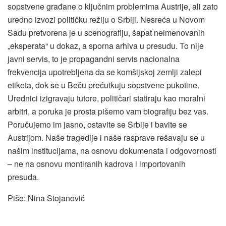
sopstvene građane o ključnim problemima Austrije, ali zato
uredno izvozi političku režiju o Srbiji. Nesreća u Novom
Sadu pretvorena je u scenografiju, šapat neimenovanih
„eksperata“ u dokaz, a sporna arhiva u presudu. To nije
javni servis, to je propagandni servis nacionalna
frekvencija upotrebljena da se komšijskoj zemlji zalepi
etiketa, dok se u Beču prećutkuju sopstvene pukotine.
Urednici izigravaju tutore, političari statiraju kao moralni
arbitri, a poruka je prosta pišemo vam biografiju bez vas.
Poručujemo im jasno, ostavite se Srbije i bavite se
Austrijom. Naše tragedije i naše rasprave rešavaju se u
našim institucijama, na osnovu dokumenata i odgovornosti
– ne na osnovu montiranih kadrova i importovanih
presuda.
Piše: Nina Stojanović