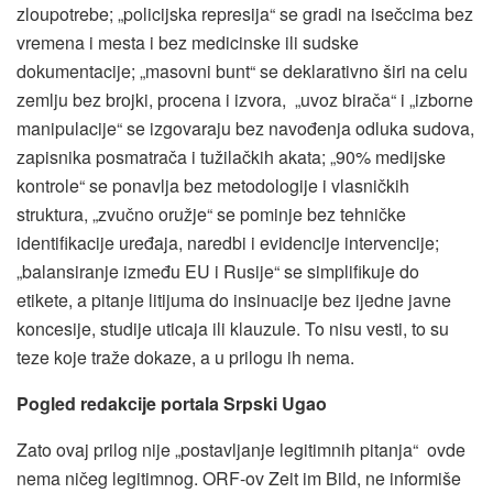
zloupotrebe; „policijska represija“ se gradi na isečcima bez
vremena i mesta i bez medicinske ili sudske
dokumentacije; „masovni bunt“ se deklarativno širi na celu
zemlju bez brojki, procena i izvora, „uvoz birača“ i „izborne
manipulacije“ se izgovaraju bez navođenja odluka sudova,
zapisnika posmatrača i tužilačkih akata; „90% medijske
kontrole“ se ponavlja bez metodologije i vlasničkih
struktura, „zvučno oružje“ se pominje bez tehničke
identifikacije uređaja, naredbi i evidencije intervencije;
„balansiranje između EU i Rusije“ se simplifikuje do
etikete, a pitanje litijuma do insinuacije bez ijedne javne
koncesije, studije uticaja ili klauzule. To nisu vesti, to su
teze koje traže dokaze, a u prilogu ih nema.
Pogled redakcije portala Srpski Ugao
Zato ovaj prilog nije „postavljanje legitimnih pitanja“ ovde
nema ničeg legitimnog. ORF-ov Zeit im Bild, ne informiše