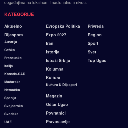
događajima na lokalnom i nacionalnom nivou.
KATEGORIJE
Aktuelno
Evropska Politika
Privreda
Dijaspora
Expo 2027
Region
Austrija
Iran
Sport
Češka
Istorija
Svet
Francuska
Istraži Srbiju
Tup Ugao
Italija
Kolumna
Kanada-SAD
Kultura
Mađarska
Kultura U Dijaspori
Nemačka
Magazin
Španija
Oštar Ugao
Švajcarska
Povratnici
Švedska
Pravoslavlje
UAE