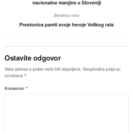
nacionalne manjine u Sloveniji
Sledeća vest
Prestonica pamti svoje heroje Velikog rata
Ostavite odgovor
Vaša adresa e-pošte neće biti obјavljena.
Neophodna polja su
označena
*
Komentar
*