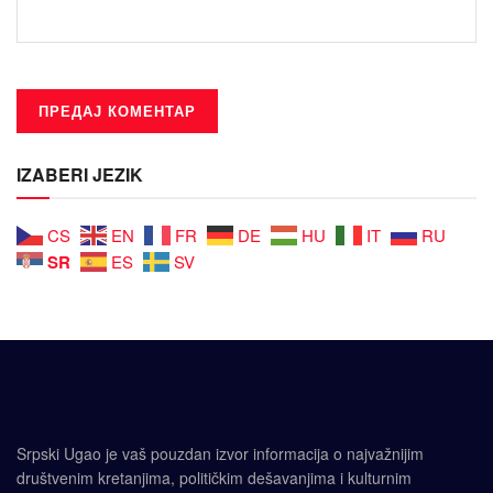
IZABERI JEZIK
CS
EN
FR
DE
HU
IT
RU
SR
ES
SV
Srpski Ugao je vaš pouzdan izvor informacija o najvažnijim
društvenim kretanjima, političkim dešavanjima i kulturnim