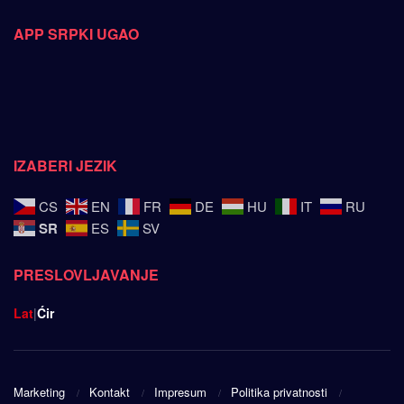
APP SRPKI UGAO
IZABERI JEZIK
CS
EN
FR
DE
HU
IT
RU
SR
ES
SV
PRESLOVLJAVANJE
Lat
|
Ćir
Marketing
Kontakt
Impresum
Politika privatnosti