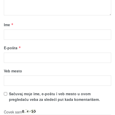
Ime
*
E-pošta
*
Veb mesto
Sačuvaј moјe ime, e-poštu i veb mesto u ovom
pregledaču veba za sledeći put kada komentarišem.
Čovek sam