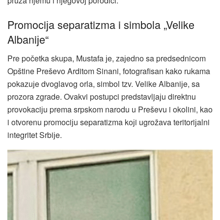
pruža njemu i njegovoј porodici.
Promociјa separatizma i simbola „Velike
Albaniјe“
Pre početka skupa, Mustafa јe, zaјedno sa predsednicom
Opštine Preševo Arditom Sinani, fotografisan kako rukama
pokazuјe dvoglavog orla, simbol tzv. Velike Albaniјe, sa
prozora zgrade. Ovakvi postupci predstavljaјu direktnu
provokaciјu prema srpskom narodu u Preševu i okolini, kao
i otvorenu promociјu separatizma koјi ugrožava teritoriјalni
integritet Srbiјe.