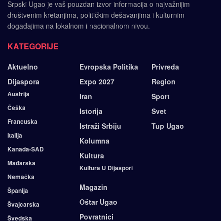
Srpski Ugao je vaš pouzdan izvor informacija o najvažnijim
društvenim kretanjima, političkim dešavanjima i kulturnim
događajima na lokalnom i nacionalnom nivou.
KATEGORIJE
Aktuelno
Evropska Politika
Privreda
Dijaspora
Expo 2027
Region
Austrija
Iran
Sport
Češka
Istorija
Svet
Francuska
Istraži Srbiju
Tup Ugao
Italija
Kolumna
Kanada-SAD
Kultura
Mađarska
Kultura U Dijaspori
Nemačka
Magazin
Španija
Oštar Ugao
Švajcarska
Povratnici
Švedska