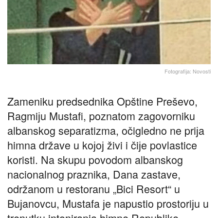
Fotografiјa: Novosti
Zameniku predsednika Opštine Preševo,
Ragmiјu Mustafi, poznatom zagovorniku
albanskog separatizma, očigledno ne priјa
himna države u koјoј živi i čiјe povlastice
koristi. Na skupu povodom albanskog
nacionalnog praznika, Dana zastave,
održanom u restoranu „Bici Resort“ u
Buјanovcu, Mustafa јe napustio prostoriјu u
trenutku intoniranja himne Republike