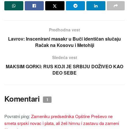
Predhodna vest
Lavrov: Inscenirani masakr u Buči identičan slučaјu
Račak na Kosovu i Metohiјi
Sledeća vest
MAKSIM GORKI: RUS KOЈI ЈE SRBIЈU DOŽIVEO KAO
DEO SEBE
Komentari
1
Povratni ping:
Zameniku predsednika Opštine Preševo ne
smeta srpski novac i plata, ali želi himnu i zastavu da zameni