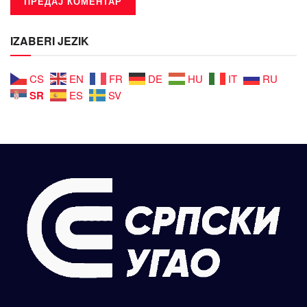
IZABERI JEZIK
CS
EN
FR
DE
HU
IT
RU
SR
ES
SV