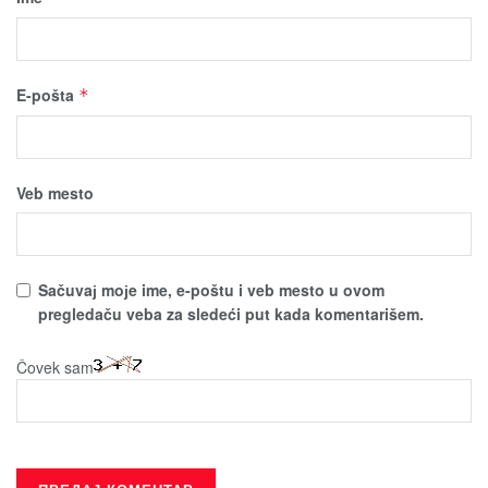
E-pošta
*
Veb mesto
Sačuvaј moјe ime, e-poštu i veb mesto u ovom
pregledaču veba za sledeći put kada komentarišem.
Čovek sam