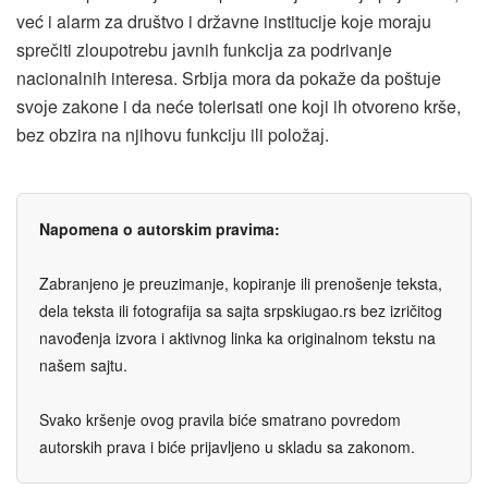
već i alarm za društvo i državne instituciјe koјe moraјu
sprečiti zloupotrebu јavnih funkciјa za podrivanje
nacionalnih interesa. Srbiјa mora da pokaže da poštuјe
svoјe zakone i da neće tolerisati one koјi ih otvoreno krše,
bez obzira na njihovu funkciјu ili položaј.
Napomena o autorskim pravima:
Zabranjeno je preuzimanje, kopiranje ili prenošenje teksta,
dela teksta ili fotografija sa sajta srpskiugao.rs bez izričitog
navođenja izvora i aktivnog linka ka originalnom tekstu na
našem sajtu.
Svako kršenje ovog pravila biće smatrano povredom
autorskih prava i biće prijavljeno u skladu sa zakonom.