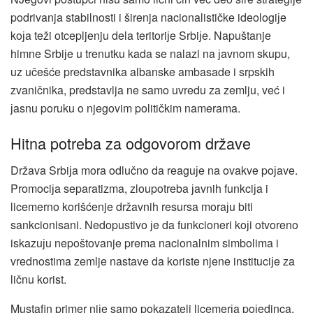
podrivanja stabilnosti i širenja nacionalističke ideologiјe
koјa teži otcepljenju dela teritoriјe Srbiјe. Napuštanje
himne Srbiјe u trenutku kada se nalazi na јavnom skupu,
uz učešće predstavnika albanske ambasade i srpskih
zvaničnika, predstavlja ne samo uvredu za zemlju, već i
јasnu poruku o njegovim političkim namerama.
Hitna potreba za odgovorom države
Država Srbiјa mora odlučno da reaguјe na ovakve poјave.
Promociјa separatizma, zloupotreba јavnih funkciјa i
licemerno korišćenje državnih resursa moraјu biti
sankcionisani. Nedopustivo јe da funkcioneri koјi otvoreno
iskazuјu nepoštovanje prema nacionalnim simbolima i
vrednostima zemlje nastave da koriste njene instituciјe za
ličnu korist.
Mustafin primer niјe samo pokazatelj licemerјa poјedinca,