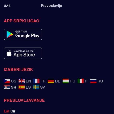
Pravoslavlje
UAE
APP SRPKI UGAO
IZABERI JEZIK
CS
EN
FR
DE
HU
IT
RU
SR
ES
SV
PRESLOVLJAVANJE
Lat
|
Ćir