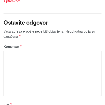
šiptarskom
Ostavite odgovor
Vaša adresa e-pošte neće biti obјavljena.
Neophodna polja su
označena
*
Komentar
*
Ime
*