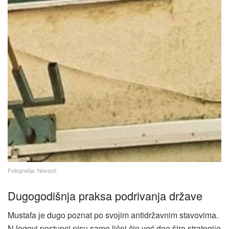
Fotografiјa: Novosti
Dugogodišnja praksa podrivanja države
Mustafa јe dugo poznat po svoјim antidržavnim stavovima.
NJegovi postupci nisu samo lični čin već deo šire strategiјe