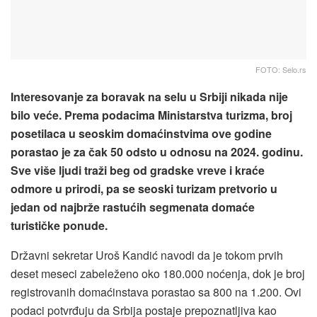
FOTO: Selo.rs
Interesovanje za boravak na selu u Srbiji nikada nije
bilo veće. Prema podacima Ministarstva turizma, broj
posetilaca u seoskim domaćinstvima ove godine
porastao je za čak 50 odsto u odnosu na 2024. godinu.
Sve više ljudi traži beg od gradske vreve i kraće
odmore u prirodi, pa se seoski turizam pretvorio u
jedan od najbrže rastućih segmenata domaće
turističke ponude.
Državni sekretar Uroš Kandić navodi da je tokom prvih
deset meseci zabeleženo oko 180.000 noćenja, dok je broj
registrovanih domaćinstava porastao sa 800 na 1.200. Ovi
podaci potvrđuju da Srbija postaje prepoznatljiva kao