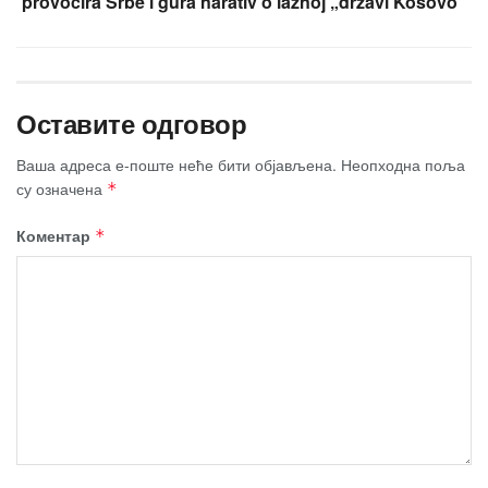
provocira Srbe i gura narativ o lažnoj „državi Kosovo“
Оставите одговор
Ваша адреса е-поште неће бити објављена.
Неопходна поља
су означена
*
Коментар
*