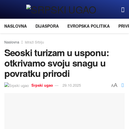
NASLOVNA
DIJASPORA
EVROPSKA POLITIKA
PRIV
Naslovna
Istraži Srbiju
Seoski turizam u usponu:
otkrivamo svoju snagu u
povratku prirodi
A
Srpski ugao
29.10.2025
A