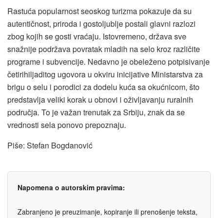
Rastuća popularnost seoskog turizma pokazuje da su
autentičnost, priroda i gostoljublje postali glavni razlozi
zbog kojih se gosti vraćaju. Istovremeno, država sve
snažnije podržava povratak mladih na selo kroz različite
programe i subvencije. Nedavno je obeleženo potpisivanje
četirihiljaditog ugovora u okviru inicijative Ministarstva za
brigu o selu i porodici za dodelu kuća sa okućnicom, što
predstavlja veliki korak u obnovi i oživljavanju ruralnih
područja. To je važan trenutak za Srbiju, znak da se
vrednosti sela ponovo prepoznaju.
Piše: Stefan Bogdanović
Napomena o autorskim pravima:
Zabranjeno je preuzimanje, kopiranje ili prenošenje teksta,