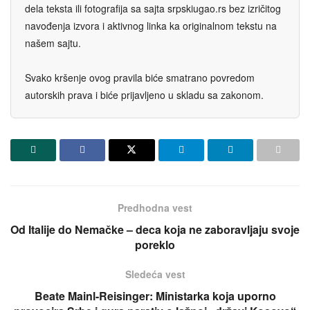
dela teksta ili fotografija sa sajta srpskiugao.rs bez izričitog
navođenja izvora i aktivnog linka ka originalnom tekstu na
našem sajtu.
Svako kršenje ovog pravila biće smatrano povredom
autorskih prava i biće prijavljeno u skladu sa zakonom.
Predhodna vest
Od Italije do Nemačke – deca koja ne zaboravljaju svoje
poreklo
Sledeća vest
Beate Mainl-Reisinger: Ministarka koja uporno