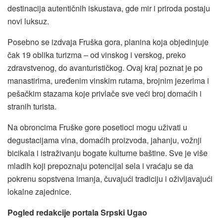
destinacija autentičnih iskustava, gde mir i priroda postaju
novi luksuz.
Posebno se izdvaja Fruška gora, planina koja objedinjuje
čak 19 oblika turizma – od vinskog i verskog, preko
zdravstvenog, do avanturističkog. Ovaj kraj poznat je po
manastirima, uređenim vinskim rutama, brojnim jezerima i
pešačkim stazama koje privlače sve veći broj domaćih i
stranih turista.
Na obroncima Fruške gore posetioci mogu uživati u
degustacijama vina, domaćih proizvoda, jahanju, vožnji
bicikala i istraživanju bogate kulturne baštine. Sve je više
mladih koji prepoznaju potencijal sela i vraćaju se da
pokrenu sopstvena imanja, čuvajući tradiciju i oživljavajući
lokalne zajednice.
Pogled redakcije portala Srpski Ugao