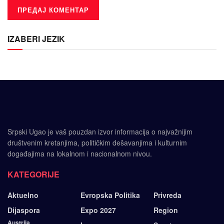
IZABERI JEZIK
Srpski Ugao je vaš pouzdan izvor informacija o najvažnijim
društvenim kretanjima, političkim dešavanjima i kulturnim
događajima na lokalnom i nacionalnom nivou.
KATEGORIJE
Aktuelno
Evropska Politika
Privreda
Dijaspora
Expo 2027
Region
Austrija