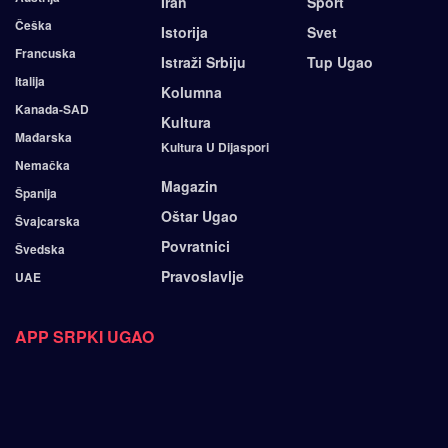
Iran
Sport
Češka
Istorija
Svet
Francuska
Istraži Srbiju
Tup Ugao
Italija
Kolumna
Kanada-SAD
Kultura
Mađarska
Kultura U Dijaspori
Nemačka
Magazin
Španija
Oštar Ugao
Švajcarska
Povratnici
Švedska
Pravoslavlje
UAE
APP SRPKI UGAO