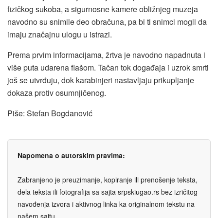
fizičkog sukoba, a sigurnosne kamere obližnjeg muzeja
navodno su snimile deo obračuna, pa bi ti snimci mogli da
imaju značajnu ulogu u istrazi.
Prema prvim informacijama, žrtva je navodno napadnuta i
više puta udarena flašom. Tačan tok događaja i uzrok smrti
još se utvrđuju, dok karabinjeri nastavljaju prikupljanje
dokaza protiv osumnjičenog.
Piše: Stefan Bogdanović
Napomena o autorskim pravima:
Zabranjeno je preuzimanje, kopiranje ili prenošenje teksta,
dela teksta ili fotografija sa sajta srpskiugao.rs bez izričitog
navođenja izvora i aktivnog linka ka originalnom tekstu na
našem sajtu.