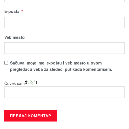
E-pošta
*
Veb mesto
Sačuvaј moјe ime, e-poštu i veb mesto u ovom
pregledaču veba za sledeći put kada komentarišem.
Čovek sam