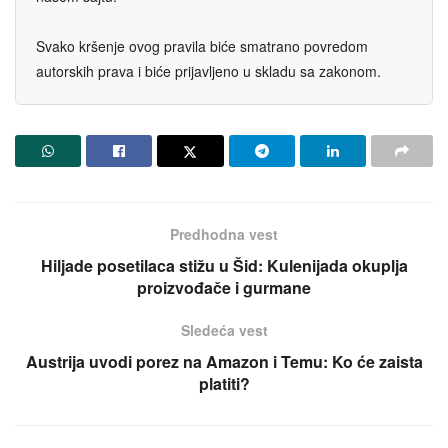
Svako kršenje ovog pravila biće smatrano povredom
autorskih prava i biće prijavljeno u skladu sa zakonom.
Predhodna vest
Hiljade posetilaca stižu u Šid: Kulenijada okuplja
proizvođače i gurmane
Sledeća vest
Austrija uvodi porez na Amazon i Temu: Ko će zaista
platiti?