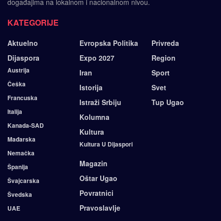
događajima na lokalnom i nacionalnom nivou.
KATEGORIJE
Aktuelno
Evropska Politika
Privreda
Dijaspora
Expo 2027
Region
Austrija
Iran
Sport
Češka
Istorija
Svet
Francuska
Istraži Srbiju
Tup Ugao
Italija
Kolumna
Kanada-SAD
Kultura
Mađarska
Kultura U Dijaspori
Nemačka
Magazin
Španija
Oštar Ugao
Švajcarska
Povratnici
Švedska
Pravoslavlje
UAE