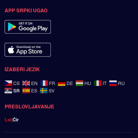
APP SRPKI UGAO
IZABERI JEZIK
CS
EN
FR
DE
HU
IT
RU
SR
ES
SV
PRESLOVLJAVANJE
Lat
|
Ćir