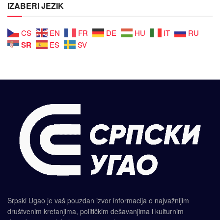
IZABERI JEZIK
CS
EN
FR
DE
HU
IT
RU
SR
ES
SV
Srpski Ugao je vaš pouzdan izvor informacija o najvažnijim
društvenim kretanjima, političkim dešavanjima i kulturnim