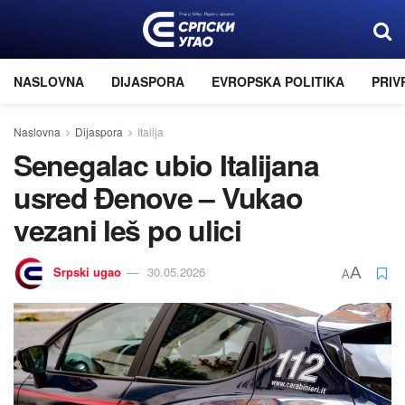
NASLOVNA
DIJASPORA
EVROPSKA POLITIKA
PRIV
Naslovna
Dijaspora
Italija
Senegalac ubio Italijana
usred Đenove – Vukao
vezani leš po ulici
Srpski ugao
30.05.2026
A
A