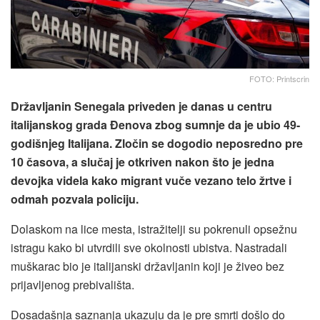
FOTO: Printscrin
Državljanin Senegala priveden je danas u centru
italijanskog grada Đenova zbog sumnje da je ubio 49-
godišnjeg Italijana. Zločin se dogodio neposredno pre
10 časova, a slučaj je otkriven nakon što je jedna
devojka videla kako migrant vuče vezano telo žrtve i
odmah pozvala policiju.
Dolaskom na lice mesta, istražitelji su pokrenuli opsežnu
istragu kako bi utvrdili sve okolnosti ubistva. Nastradali
muškarac bio je italijanski državljanin koji je živeo bez
prijavljenog prebivališta.
Dosadašnja saznanja ukazuju da je pre smrti došlo do