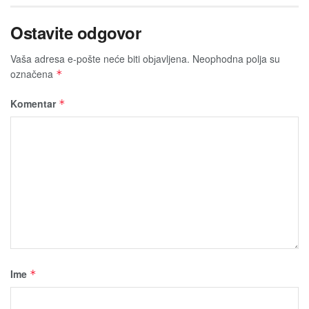
Ostavite odgovor
Vaša adresa e-pošte neće biti obјavljena.
Neophodna polja su
označena
*
Komentar
*
Ime
*