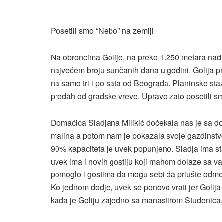
Posetili smo “Nebo” na zemlji
Na obroncima Golije, na preko 1.250 metara nad
najvećem broju sunčanih dana u godini. Golija p
na samo tri i po sata od Beograda. Planinske staz
predah od gradske vreve. Upravo zato posetili s
Domaćica Sladjana Milikić dočekala nas je sa do
malina a potom nam je pokazala svoje gazdinstv
90% kapaciteta je uvek popunjeno. Sladja ima sta
uvek ima i novih gostiju koji mahom dolaze sa va
pomoglo i gostima da mogu sebi da priušte odmor 
Ko jednom dodje, uvek se ponovo vrati jer Goli
kada je Goliju zajedno sa manastirom Studenica, 