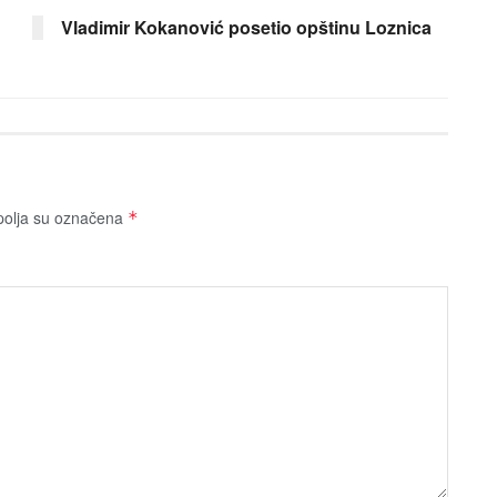
Vladimir Kokanović posetio opštinu Loznica
olja su označena
*