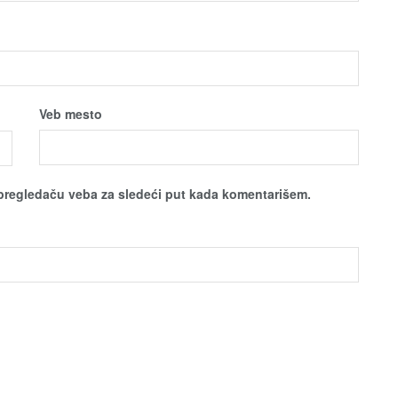
Veb mesto
pregledaču veba za sledeći put kada komentarišem.