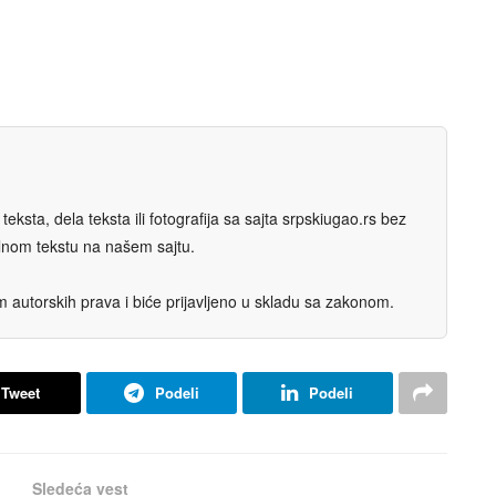
eksta, dela teksta ili fotografija sa sajta srpskiugao.rs bez
nalnom tekstu na našem sajtu.
autorskih prava i biće prijavljeno u skladu sa zakonom.
Tweet
Podeli
Podeli
Sledeća vest