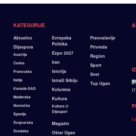
KATEGORIJE
A
Aktuelno
Evropska
Pravoslavlje
Politika
Dijaspora
Privreda
Expo 2027
Austrija
Region
Iran
Češka
Sport
I
Istorija
Francuska
Svet
Italija
Istraži Srbiju
Tup Ugao
Kanada-SAD
Kolumna
IT
Mađarska
Kultura
P
Nemačka
Kultura U
Dijaspori
Španija
L
Švajcarska
Magazin
Švedska
Oštar Ugao