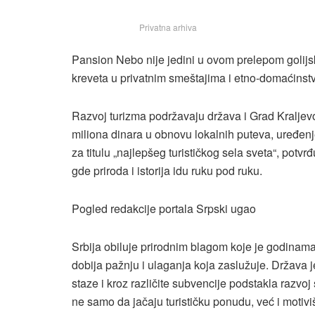
Privatna arhiva
Pansion Nebo nije jedini u ovom prelepom golij
kreveta u privatnim smeštajima i etno-domaćinstv
Razvoj turizma podržavaju država i Grad Kraljevo,
miliona dinara u obnovu lokalnih puteva, uređen
za titulu „najlepšeg turističkog sela sveta“, potv
gde priroda i istorija idu ruku pod ruku.
Pogled redakcije portala Srpski ugao
Srbija obiluje prirodnim blagom koje je godinam
dobija pažnju i ulaganja koja zaslužuje. Država j
staze i kroz različite subvencije podstakla razvoj
ne samo da jačaju turističku ponudu, već i motiv