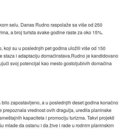
skom selu. Danas Rudno raspolaže sa više od 250
ima, a broj turista svake godine raste za oko 15%.
 koji su u poslednjih pet godina uložili više od 150
je staza i adaptaciju domaćinstava.Rudno je kandidovano
rđujući svoj potencijal kao mesto gostoljubivih domaćina
a bilo zapostavljeno, a u poslednjih deset godina konačno
e prepoznala vrednost ovih dragulja, uredila planinske
 smeštajnih kapaciteta i promociju turizma. Takvi projekti
išu mlade da ostanu i da žive i rade u rodnim planinskim