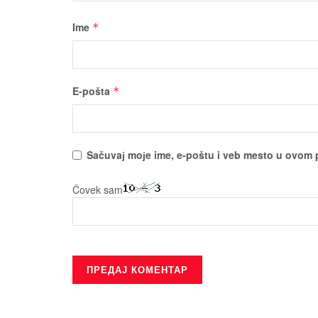
Ime
*
E-pošta
*
Sačuvaј moјe ime, e-poštu i veb mesto u ovom 
Čovek sam