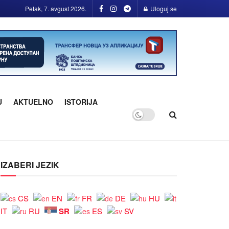
Petak, 7. avgust 2026.
Uloguj se
U
AKTUELNO
ISTORIJA
IZABERI JEZIK
CS
EN
FR
DE
HU
SR
IT
RU
ES
SV