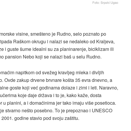
Foto: Srpski Ugao
morske visine, smešteno je Rudno, selo poznato po
ripada Raškom okrugu i nalazi se nedaleko od Kraljeva,
e i guste šume idealni su za planinarenje, biciklizam ili
mo pansion Nebo koji se nalazi baš u selu Rudno.
maćim napitkom od svežeg kravljeg mleka i divljih
o. Ovde zakup drvene brvnare košta 35 evra dnevno, a
lne goste koji već godinama dolaze i zimi i leti. Naravno,
učerima koje daje država i to je, kako kaže, dosta
u planini, a i domaćinima jer tako imaju više posetioca.
ja je stvarno nešto posebno. To je prepoznao i UNESCO
2001. godine stavio pod svoju zaštitu.