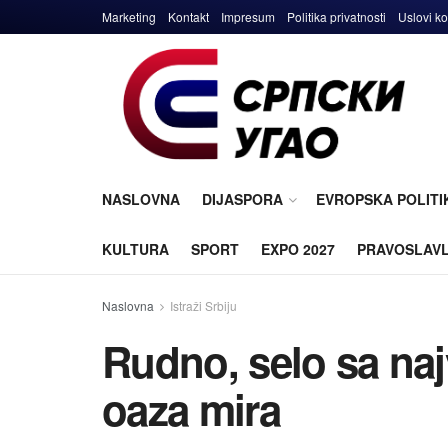
Marketing
Kontakt
Impresum
Politika privatnosti
Uslovi ko
NASLOVNA
DIJASPORA
EVROPSKA POLITI
KULTURA
SPORT
EXPO 2027
PRAVOSLAV
Naslovna
Istraži Srbiju
Rudno, selo sa naj
oaza mira