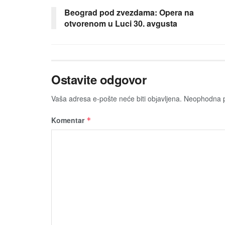
Beograd pod zvezdama: Opera na
otvorenom u Luci 30. avgusta
Ostavite odgovor
Vaša adresa e-pošte neće biti obјavljena.
Neophodna p
Komentar
*