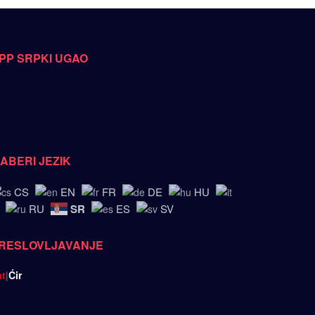
PP SRPKI UGAO
ZABERI JEZIK
CS
EN
FR
DE
HU
SR
RU
ES
SV
RESLOVLJAVANJE
at
|
Ćir