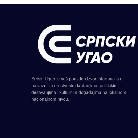
Srpski Ugao je vaš pouzdan izvor informacija o
najvažnijim društvenim kretanjima, političkim
dešavanjima i kulturnim događajima na lokalnom i
nacionalnom nivou.