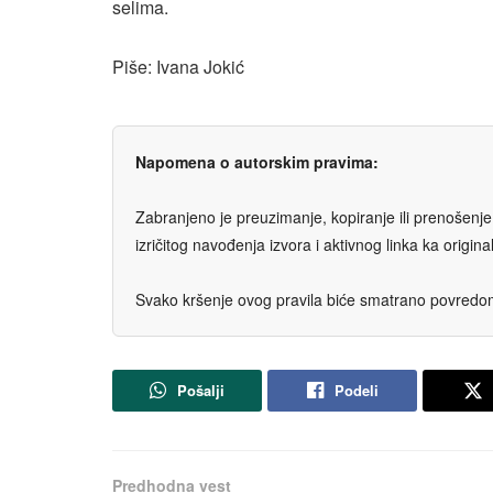
selima.
Piše: Ivana Jokić
Napomena o autorskim pravima:
Zabranjeno je preuzimanje, kopiranje ili prenošenje t
izričitog navođenja izvora i aktivnog linka ka origi
Svako kršenje ovog pravila biće smatrano povredom 
Pošalji
Podeli
Predhodna vest