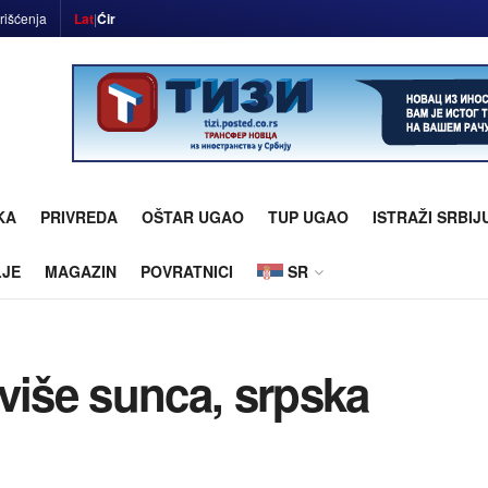
rišćenja
Lat
|
Ćir
KA
PRIVREDA
OŠTAR UGAO
TUP UGAO
ISTRAŽI SRBIJ
LJE
MAGAZIN
POVRATNICI
SR
više sunca, srpska