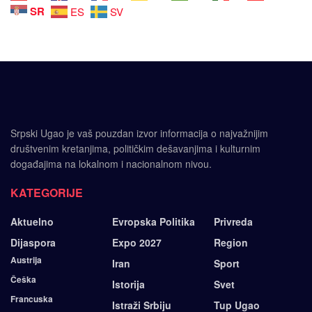
SR
ES
SV
Srpski Ugao je vaš pouzdan izvor informacija o najvažnijim
društvenim kretanjima, političkim dešavanjima i kulturnim
događajima na lokalnom i nacionalnom nivou.
KATEGORIJE
Aktuelno
Evropska Politika
Privreda
Dijaspora
Expo 2027
Region
Austrija
Iran
Sport
Češka
Istorija
Svet
Francuska
Istraži Srbiju
Tup Ugao