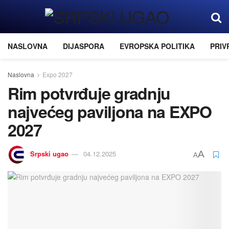
NASLOVNA
DIJASPORA
EVROPSKA POLITIKA
PRIV
Naslovna
Expo 2027
Rim potvrđuje gradnju
najvećeg paviljona na EXPO
2027
Srpski ugao
04.12.2025
A
A