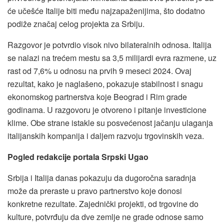
će učešće Italije biti među najzapaženijima, što dodatno
podiže značaj celog projekta za Srbiju.
Razgovor je potvrdio visok nivo bilateralnih odnosa. Italija
se nalazi na trećem mestu sa 3,5 milijardi evra razmene, uz
rast od 7,6% u odnosu na prvih 9 meseci 2024. Ovaj
rezultat, kako je naglašeno, pokazuje stabilnost i snagu
ekonomskog partnerstva koje Beograd i Rim grade
godinama. U razgovoru je otvoreno i pitanje investicione
klime. Obe strane istakle su posvećenost jačanju ulaganja
italijanskih kompanija i daljem razvoju trgovinskih veza.
Pogled redakcije portala Srpski Ugao
Srbija i Italija danas pokazuju da dugoročna saradnja
može da preraste u pravo partnerstvo koje donosi
konkretne rezultate. Zajednički projekti, od trgovine do
kulture, potvrđuju da dve zemlje ne grade odnose samo