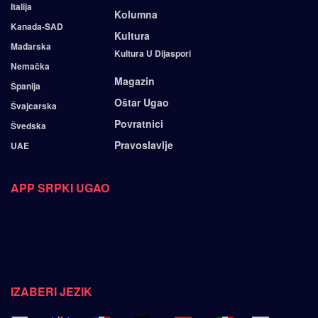
Italija
Kolumna
Kanada-SAD
Kultura
Mađarska
Kultura U Dijaspori
Nemačka
Magazin
Španija
Oštar Ugao
Švajcarska
Povratnici
Švedska
Pravoslavlje
UAE
APP SRPKI UGAO
IZABERI JEZIK