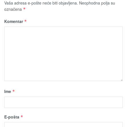
Vaša adresa e-pošte neće biti obјavljena.
Neophodna polja su
označena
*
Komentar
*
Ime
*
E-pošta
*