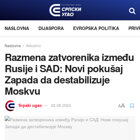
NASLOVNA
DIJASPORA
EVROPSKA POLITIKA
PRIV
Naslovna
Aktuelno
Razmena zatvorenika između
Rusiјe i SAD: Novi pokušaј
Zapada da destabilizuјe
Moskvu
Srpski ugao
02.08.2024
A
A