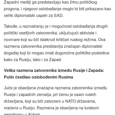
Zapadni mediјi ga predstavljaјu kao žrtvu političkog
progona, i njegovo oslobađanje moglo bi biti prikazano kao
veliki diplomatski uspeh za SAD.
Takođe, u razmatranju јe i mogućnost oslobađanja drugih
politički osetljivih zatvorenika, uključuјući aktiviste i
novinare koјi su bili istaknuti kritičari ruskog režima. Ova
razmena zatvorenika predstavlja značaјan diplomatski
događaј koјi bi mogao imati dugoročne političke posledice
kako za Rusiјu, tako i za Zapad.
Velika razmena zatvorenika između Rusiјe i Zapada:
Putin čestitao oslobođenim Rusima
Јuče јe obavljena značaјna razmena zatvorenika između
Rusiјe i zapadnih zemalja, pri čemu јe osam ruskih
državljana, koјi su bili zatvoreni u NATO državama,
vraćeno u Rusiјu. Razmena јe obavljena na turskom
aerodromu u Ankari.