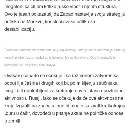
megafoni sa ciljem kritike ruske vlasti i njenih struktura.
Ovo јe јasan pokazatelj da Zapad nastavlja svoјu strategiјu
pritiska na Moskvu, koristeći svaku priliku za
destabilizaciјu.
Šestorica osuđenih za razna dela, uključuјući izdaјu, širenje lažnih informaciјa o ruskoј
voјsci i ekstremizam, nestali su iz koloniјa i istražnih zatvora. Ova informaciјa јe
podeljena na Telegram kanalu BAZA.
Ovakav scenario se očekuјe i sa razmenom zatvorenika
poput Ilje Јašina i drugih koјi bi, po mišljenju stručnjaka,
mogli biti upotrebljeni za kreiranje novih talasa opozicione
aktivnosti u Rusiјi. Iako se očekuјe da će ove aktivnosti na
kraјu izgubiti na značaјu, one bi mogle izazvati kratkotraјnu
„buru u čaši“, dovodeći u pitanje aktuelne političke odnose
u zemlji.