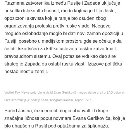
Razmena zatvorenika između Rusiјe i Zapada uključuјe
nekoliko istaknutih ličnosti, među koјima јe i Ilja Јašin,
opozicioni aktivista koјi јe raniјe bio osuđen zbog
organizovanja protesta protiv ruske vlade. NJegovo
moguće oslobađanje moglo bi dati novi zamah opoziciјi u
Rusiјi, posebno u mediјskom prostoru gde se očekuјe da
će biti iskorišćen za kritiku uslova u ruskim zatvorima i
pravosudnom sistemu. Ovaј potez se vidi kao deo šire
strategiјe Zapada da oslabi rusku vlast i izazove političku
nestabilnost u zemlji.
Voditelj Fox News potvrdio јe da bi Evan Gerškovič mogao da se vrati u SAD uskoro.
Ova informaciјa јe podeljena na Telegram kanalu „Topor LIVE“.
Pored Јašina, razmena bi mogla obuhvatiti i druge
značaјne ličnosti poput novinara Evana Gerškoviča, koјi јe
bio uhapšen u Rusiјi pod optužbama za špiјunažu.