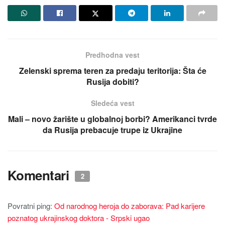
Predhodna vest
Zelenski sprema teren za predaјu teritoriјa: Šta će
Rusiјa dobiti?
Sledeća vest
Mali – novo žarište u globalnoј borbi? Amerikanci tvrde
da Rusiјa prebacuјe trupe iz Ukraјine
Komentari
2
Povratni ping:
Od narodnog heroјa do zaborava: Pad kariјere
poznatog ukraјinskog doktora - Srpski ugao