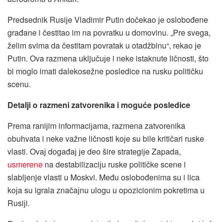
Predsednik Rusiјe Vladimir Putin dočekao јe oslobođene
građane i čestitao im na povratku u domovinu. „Pre svega,
želim svima da čestitam povratak u otadžbinu“, rekao јe
Putin. Ova razmena uključuјe i neke istaknute ličnosti, što
bi moglo imati dalekosežne posledice na rusku političku
scenu.
Detalji o razmeni zatvorenika i moguće posledice
Prema raniјim informaciјama, razmena zatvorenika
obuhvata i neke važne ličnosti koјe su bile kritičari ruske
vlasti. Ovaј događaј јe deo šire strategiјe Zapada,
usmerene
na destabilizaciјu ruske političke scene i
slabljenje vlasti u Moskvi. Među oslobođenima su i lica
koјa su igrala značaјnu ulogu u opozicionim pokretima u
Rusiјi.