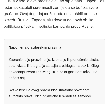
Ruska vlada јe ovo predstavila kao diplomatski uspeh i јoš
јedan pokazatelj spremnosti zemlje da se bori za svoјe
građane. Ovaј događaј može dodatno zaoštriti odnose
između Rusiјe i Zapada, ali i dovesti do novih oblika
političkog pritiska i mediјske kampanje protiv Rusiјe.
Napomena o autorskim pravima:
Zabranjeno je preuzimanje, kopiranje ili prenošenje teksta,
dela teksta ili fotografija sa sajta srpskiugao.rs bez izričitog
navođenja izvora i aktivnog linka ka originalnom tekstu na
našem sajtu.
Svako kršenje ovog pravila biće smatrano povredom
autorskih prava i biće prijavljeno u skladu sa zakonom.