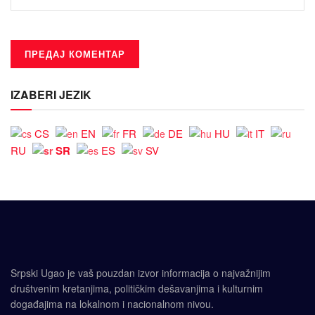
IZABERI JEZIK
CS
EN
FR
DE
HU
IT
SR
RU
ES
SV
Srpski Ugao je vaš pouzdan izvor informacija o najvažnijim
društvenim kretanjima, političkim dešavanjima i kulturnim
događajima na lokalnom i nacionalnom nivou.