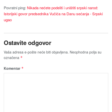
Povratni ping:
Nikada nećete podeliti i uništiti srpski narod:
Istoriјski govor predsednika Vučića na Danu sećanja - Srpski
ugao
Ostavite odgovor
Vaša adresa e-pošte neće biti obјavljena.
Neophodna polja su
označena
*
Komentar
*