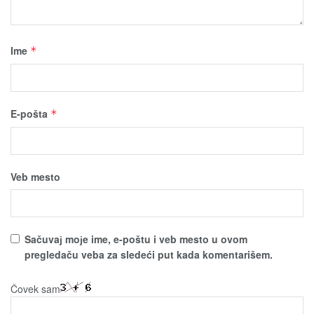
Ime
*
E-pošta
*
Veb mesto
Sačuvaј moјe ime, e-poštu i veb mesto u ovom
pregledaču veba za sledeći put kada komentarišem.
Čovek sam