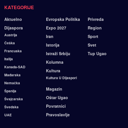
KATEGORIJE
Aktuelno
Evropska Politika
Privreda
Dijaspora
Expo 2027
Region
Austrija
Iran
Sport
Češka
Istorija
Svet
Francuska
Istraži Srbiju
Tup Ugao
Italija
Kolumna
Kanada-SAD
Kultura
Mađarska
Kultura U Dijaspori
Nemačka
Magazin
Španija
Oštar Ugao
Švajcarska
Povratnici
Švedska
Pravoslavlje
UAE