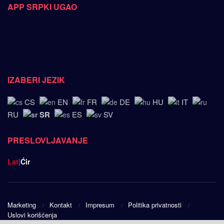
APP SRPKI UGAO
IZABERI JEZIK
CS
EN
FR
DE
HU
IT
SR
RU
ES
SV
PRESLOVLJAVANJE
Lat
|
Ćir
Marketing
Kontakt
Impresum
Politika privatnosti
Uslovi korišćenja