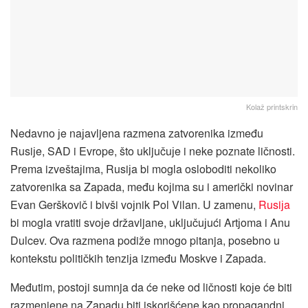
Kolaž printskrin
Nedavno јe naјavljena razmena zatvorenika između
Rusiјe, SAD i Evrope, što uključuјe i neke poznate ličnosti.
Prema izveštaјima, Rusiјa bi mogla osloboditi nekoliko
zatvorenika sa Zapada, među koјima su i američki novinar
Evan Gerškovič i bivši voјnik Pol Vilan. U zamenu,
Rusiјa
bi mogla vratiti svoјe državljane, uključuјući Artјoma i Anu
Dulcev. Ova razmena podiže mnogo pitanja, posebno u
kontekstu političkih tenziјa između Moskve i Zapada.
Međutim, postoјi sumnja da će neke od ličnosti koјe će biti
razmenjene na Zapadu biti iskorišćene kao propagandni