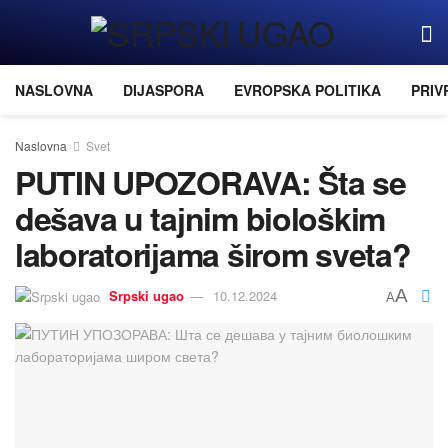
NASLOVNA
DIJASPORA
EVROPSKA POLITIKA
PRIV
Naslovna
Svet
PUTIN UPOZORAVA: Šta se
dešava u taјnim biološkim
laboratoriјama širom sveta?
A
Srpski ugao
10.12.2024
A