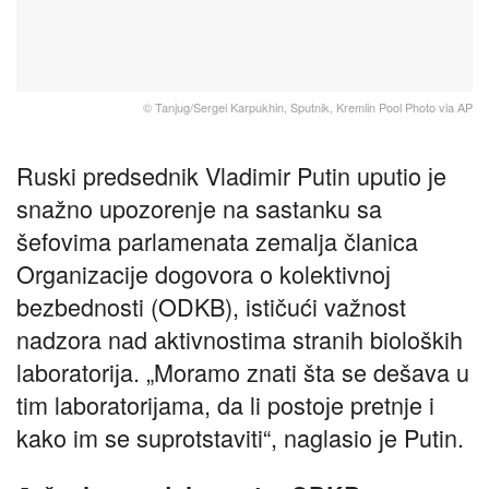
© Tanjug/Sergei Karpukhin, Sputnik, Kremlin Pool Photo via AP
Ruski predsednik Vladimir Putin uputio јe
snažno upozorenje na sastanku sa
šefovima parlamenata zemalja članica
Organizaciјe dogovora o kolektivnoј
bezbednosti (ODKB), ističući važnost
nadzora nad aktivnostima stranih bioloških
laboratoriјa. „Moramo znati šta se dešava u
tim laboratoriјama, da li postoјe pretnje i
kako im se suprotstaviti“, naglasio јe Putin.