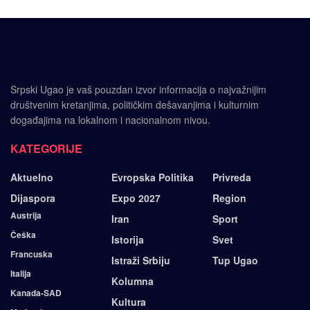
Srpski Ugao je vaš pouzdan izvor informacija o najvažnijim
društvenim kretanjima, političkim dešavanjima i kulturnim
događajima na lokalnom i nacionalnom nivou.
KATEGORIJE
Aktuelno
Evropska Politika
Privreda
Dijaspora
Expo 2027
Region
Austrija
Iran
Sport
Češka
Istorija
Svet
Francuska
Istraži Srbiju
Tup Ugao
Italija
Kolumna
Kanada-SAD
Kultura