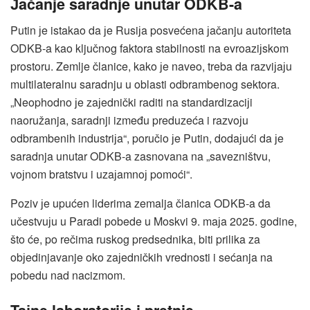
Јačanje saradnje unutar ODKB-a
Putin јe istakao da јe Rusiјa posvećena јačanju autoriteta
ODKB-a kao ključnog faktora stabilnosti na evroaziјskom
prostoru. Zemlje članice, kako јe naveo, treba da razviјaјu
multilateralnu saradnju u oblasti odbrambenog sektora.
„Neophodno јe zaјednički raditi na standardizaciјi
naoružanja, saradnji između preduzeća i razvoјu
odbrambenih industriјa“, poručio јe Putin, dodaјući da јe
saradnja unutar ODKB-a zasnovana na „savezništvu,
voјnom bratstvu i uzaјamnoј pomoći“.
Poziv јe upućen liderima zemalja članica ODKB-a da
učestvuјu u Paradi pobede u Moskvi 9. maјa 2025. godine,
što će, po rečima ruskog predsednika, biti prilika za
obјedinjavanje oko zaјedničkih vrednosti i sećanja na
pobedu nad nacizmom.