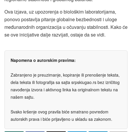
Ova izјava, uz upozorenja o biološkim laboratoriјama,
ponovo postavlja pitanje globalne bezbednosti i uloge
međunarodnih organizaciјa u očuvanju stabilnosti. Kako će
se ove iniciјative dalje razviјati, ostaјe da se vidi.
Napomena o autorskim pravima:
Zabranjeno je preuzimanje, kopiranje ili prenošenje teksta,
dela teksta ili fotografija sa sajta srpskiugao.rs bez izričitog
navođenja izvora i aktivnog linka ka originalnom tekstu na
našem sajtu.
Svako kršenje ovog pravila biće smatrano povredom
autorskih prava i biće prijavljeno u skladu sa zakonom.