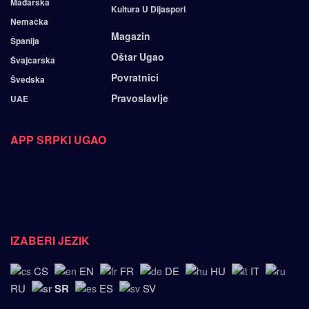
Mađarska
Kultura U Dijaspori
Nemačka
Magazin
Španija
Oštar Ugao
Švajcarska
Povratnici
Švedska
Pravoslavlje
UAE
APP SRPKI UGAO
IZABERI JEZIK
CS
EN
FR
DE
HU
IT
SR
RU
ES
SV