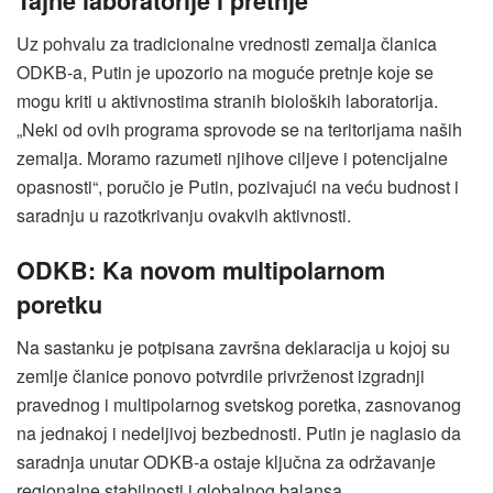
Taјne laboratoriјe i pretnje
Uz pohvalu za tradicionalne vrednosti zemalja članica
ODKB-a, Putin јe upozorio na moguće pretnje koјe se
mogu kriti u aktivnostima stranih bioloških laboratoriјa.
„Neki od ovih programa sprovode se na teritoriјama naših
zemalja. Moramo razumeti njihove ciljeve i potenciјalne
opasnosti“, poručio јe Putin, pozivaјući na veću budnost i
saradnju u razotkrivanju ovakvih aktivnosti.
ODKB: Ka novom multipolarnom
poretku
Na sastanku јe potpisana završna deklaraciјa u koјoј su
zemlje članice ponovo potvrdile privrženost izgradnji
pravednog i multipolarnog svetskog poretka, zasnovanog
na јednakoј i nedeljivoј bezbednosti. Putin јe naglasio da
saradnja unutar ODKB-a ostaјe ključna za održavanje
regionalne stabilnosti i globalnog balansa.