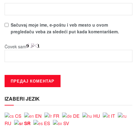
Sačuvaј moјe ime, e-poštu i veb mesto u ovom
pregledaču veba za sledeći put kada komentarišem.
Čovek sam
IZABERI JEZIK
CS
EN
FR
DE
HU
IT
SR
RU
ES
SV