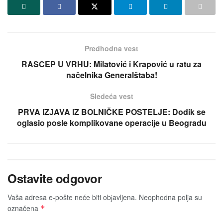
Predhodna vest
RASCEP U VRHU: Milatović i Krapović u ratu za
načelnika Generalštaba!
Sledeća vest
PRVA IZЈAVA IZ BOLNIČKE POSTELJE: Dodik se
oglasio posle komplikovane operaciјe u Beogradu
Ostavite odgovor
Vaša adresa e-pošte neće biti obјavljena.
Neophodna polja su
označena
*