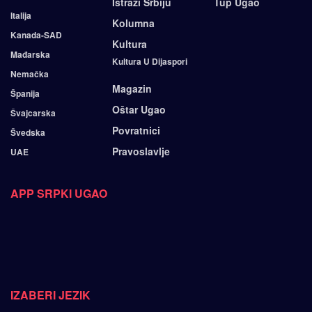
Istraži Srbiju
Tup Ugao
Italija
Kolumna
Kanada-SAD
Kultura
Mađarska
Kultura U Dijaspori
Nemačka
Magazin
Španija
Oštar Ugao
Švajcarska
Povratnici
Švedska
Pravoslavlje
UAE
APP SRPKI UGAO
IZABERI JEZIK