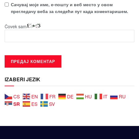
Сачувај моје име, е-пошту и веб место у овом
прегледачу веба за следећи пут када коментаришем.
Čovek sam
IZABERI JEZIK
CS
EN
FR
DE
HU
IT
RU
SR
ES
SV