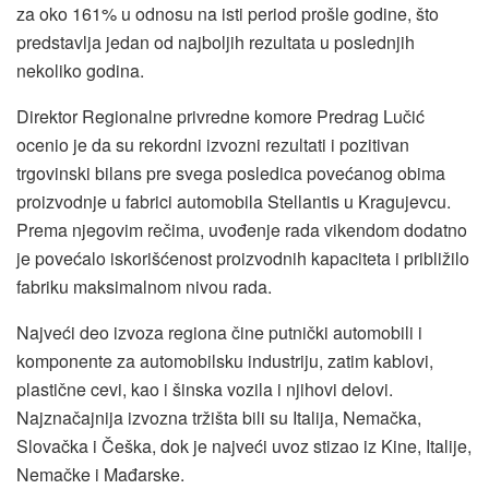
za oko 161% u odnosu na isti period prošle godine, što
predstavlja jedan od najboljih rezultata u poslednjih
nekoliko godina.
Direktor Regionalne privredne komore Predrag Lučić
ocenio je da su rekordni izvozni rezultati i pozitivan
trgovinski bilans pre svega posledica povećanog obima
proizvodnje u fabrici automobila Stellantis u Kragujevcu.
Prema njegovim rečima, uvođenje rada vikendom dodatno
je povećalo iskorišćenost proizvodnih kapaciteta i približilo
fabriku maksimalnom nivou rada.
Najveći deo izvoza regiona čine putnički automobili i
komponente za automobilsku industriju, zatim kablovi,
plastične cevi, kao i šinska vozila i njihovi delovi.
Najznačajnija izvozna tržišta bili su Italija, Nemačka,
Slovačka i Češka, dok je najveći uvoz stizao iz Kine, Italije,
Nemačke i Mađarske.