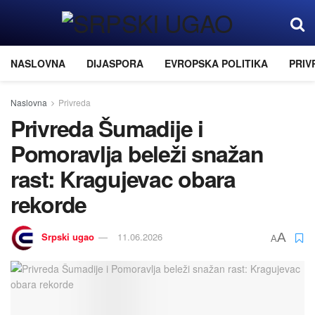
NASLOVNA
DIJASPORA
EVROPSKA POLITIKA
PRIV
Naslovna
Privreda
Privreda Šumadije i
Pomoravlja beleži snažan
rast: Kragujevac obara
rekorde
Srpski ugao
11.06.2026
A
A