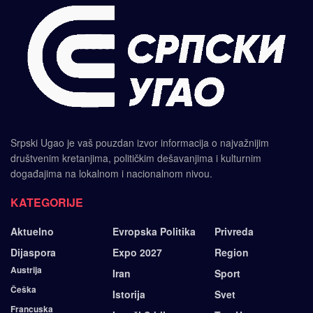
Srpski Ugao je vaš pouzdan izvor informacija o najvažnijim
društvenim kretanjima, političkim dešavanjima i kulturnim
događajima na lokalnom i nacionalnom nivou.
KATEGORIJE
Aktuelno
Evropska Politika
Privreda
Dijaspora
Expo 2027
Region
Austrija
Iran
Sport
Češka
Istorija
Svet
Francuska