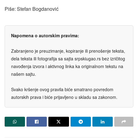
Piše: Stefan Bogdanović
Napomena o autorskim pravima:
Zabranjeno je preuzimanje, kopiranje ili prenošenje teksta,
dela teksta ili fotografija sa sajta srpskiugao.rs bez izričitog
navođenja izvora i aktivnog linka ka originalnom tekstu na
našem sajtu.
Svako kršenje ovog pravila biće smatrano povredom
autorskih prava i biće prijavljeno u skladu sa zakonom.