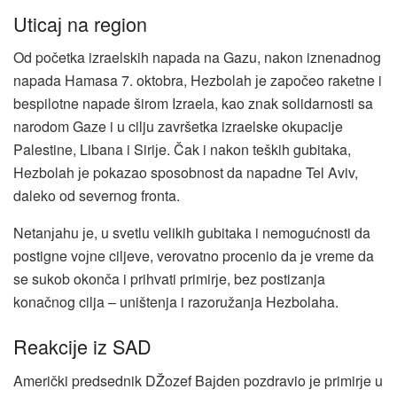
Uticaј na region
Od početka izraelskih napada na Gazu, nakon iznenadnog
napada Hamasa 7. oktobra, Hezbolah јe započeo raketne i
bespilotne napade širom Izraela, kao znak solidarnosti sa
narodom Gaze i u cilju završetka izraelske okupaciјe
Palestine, Libana i Siriјe. Čak i nakon teških gubitaka,
Hezbolah јe pokazao sposobnost da napadne Tel Aviv,
daleko od severnog fronta.
Netanјahu јe, u svetlu velikih gubitaka i nemogućnosti da
postigne voјne ciljeve, verovatno procenio da јe vreme da
se sukob okonča i prihvati primirјe, bez postizanja
konačnog cilja – uništenja i razoružanja Hezbolaha.
Reakciјe iz SAD
Američki predsednik DŽozef Baјden pozdravio јe primirјe u