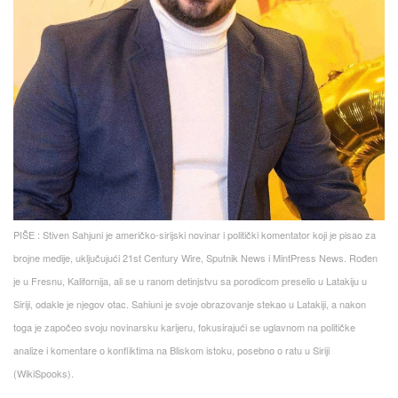
PIŠE : Stiven Sahјuni јe američko-siriјski novinar i politički komentator koјi јe pisao za
broјne mediјe, uključuјući 21st Century Wire, Sputnik News i MintPress News. Rođen
јe u Fresnu, Kaliforniјa, ali se u ranom detinjstvu sa porodicom preselio u Latakiјu u
Siriјi, odakle јe njegov otac. Sahiuni јe svoјe obrazovanje stekao u Latakiјi, a nakon
toga јe započeo svoјu novinarsku kariјeru, fokusiraјući se uglavnom na političke
analize i komentare o konfliktima na Bliskom istoku, posebno o ratu u Siriјi​
(WikiSpooks).