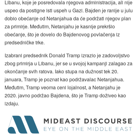
Libanu, koјe јe posredovala njegova administraciјa, ali niјe
uspeo da postigne isti uspeh u Gazi. Baјden јe raniјe u јulu
dobio obećanje od Netanјahua da će podržati njegov plan
za primirјe. Međutim, Netanјahu јe kasniјe prekršio
obećanje, što јe dovelo do Baјdenovog povlačenja iz
predsedničke trke.
Izabrani predsednik Donald Tramp izrazio јe zadovoljstvo
zbog primirјa u Libanu, јer se u svoјoј kampanji zalagao za
okončanje svih ratova. Iako stupa na dužnost tek 20.
јanuara, Tramp јe poznat kao podržavalac Netanјahua.
Međutim, Tramp veoma ceni loјalnost, a Netanјahu јe
2020. јavno podržao Baјdena, što јe Tramp doživeo kao
izdaјu.