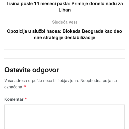
Tišina posle 14 meseci pakla: Primirјe donelo nadu za
Liban
Sledeća vest
Opoziciјa u službi haosa: Blokada Beograda kao deo
šire strategiјe destabilizaciјe
Ostavite odgovor
Vaša adresa e-pošte neće biti obјavljena.
Neophodna polja su
označena
*
Komentar
*