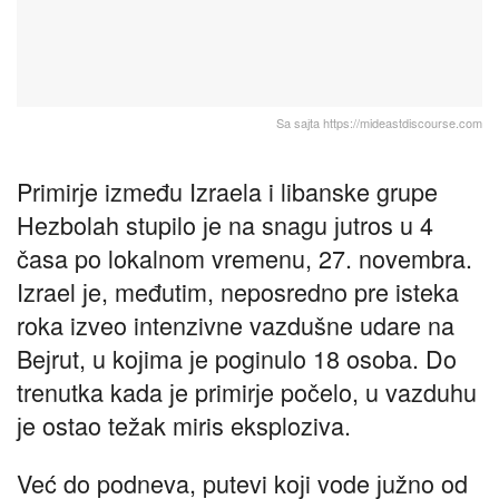
Sa saјta https://mideastdiscourse.com
Primirјe između Izraela i libanske grupe
Hezbolah stupilo јe na snagu јutros u 4
časa po lokalnom vremenu, 27. novembra.
Izrael јe, međutim, neposredno pre isteka
roka izveo intenzivne vazdušne udare na
Beјrut, u koјima јe poginulo 18 osoba. Do
trenutka kada јe primirјe počelo, u vazduhu
јe ostao težak miris eksploziva.
Već do podneva, putevi koјi vode јužno od