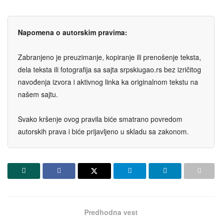
Napomena o autorskim pravima:
Zabranjeno je preuzimanje, kopiranje ili prenošenje teksta,
dela teksta ili fotografija sa sajta srpskiugao.rs bez izričitog
navođenja izvora i aktivnog linka ka originalnom tekstu na
našem sajtu.
Svako kršenje ovog pravila biće smatrano povredom
autorskih prava i biće prijavljeno u skladu sa zakonom.
Predhodna vest