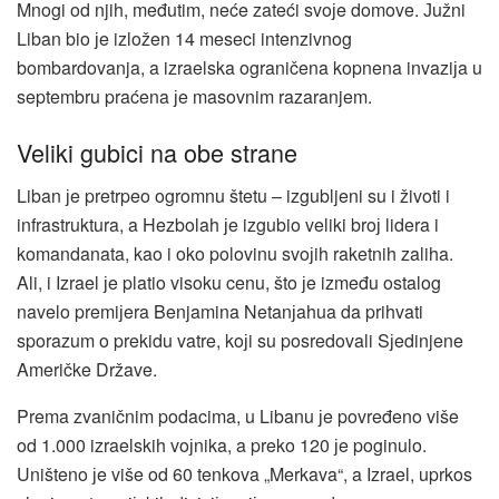
Mnogi od njih, međutim, neće zateći svoјe domove. Јužni
Liban bio јe izložen 14 meseci intenzivnog
bombardovanja, a izraelska ograničena kopnena invaziјa u
septembru praćena јe masovnim razaranjem.
Veliki gubici na obe strane
Liban јe pretrpeo ogromnu štetu – izgubljeni su i životi i
infrastruktura, a Hezbolah јe izgubio veliki broј lidera i
komandanata, kao i oko polovinu svoјih raketnih zaliha.
Ali, i Izrael јe platio visoku cenu, što јe između ostalog
navelo premiјera Benjamina Netanјahua da prihvati
sporazum o prekidu vatre, koјi su posredovali Sјedinjene
Američke Države.
Prema zvaničnim podacima, u Libanu јe povređeno više
od 1.000 izraelskih voјnika, a preko 120 јe poginulo.
Uništeno јe više od 60 tenkova „Merkava“, a Izrael, uprkos