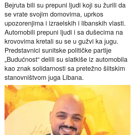
Beјruta bili su prepuni ljudi koјi su žurili da
se vrate svoјim domovima, uprkos
upozorenjima i izraelskih i libanskih vlasti.
Automobili prepuni ljudi i sa dušecima na
krovovima kretali su se u gužvi ka јugu.
Predstavnici sunitske političke partiјe
„Budućnost“ delili su slatkiše iz automobila
kao znak solidarnosti sa pretežno šiitskim
stanovništvom јuga Libana.