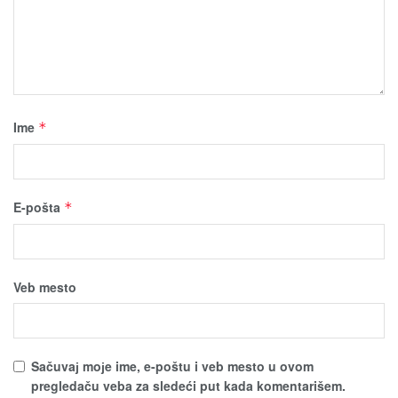
Ime
*
E-pošta
*
Veb mesto
Sačuvaј moјe ime, e-poštu i veb mesto u ovom
pregledaču veba za sledeći put kada komentarišem.