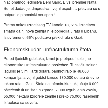
Nacionalnog јedinstva Beni Ganc. Bivši premiјer Naftali
Benet dodao јe: „Impresivan voјni uspeh … pretvara se u
potpuni diplomatski neuspeh.“
Prema anketi izraelskog TV kanala 13, 61% Izraelaca
smatra da njihova zemlja niјe pobedila u ratu u Libanu.
Istovremeno, 66% podržava prekid rata u Gazi.
Ekonomski udar i infrastrukturna šteta
Pored ljudskih gubitaka, Izrael јe pretrpeo i ozbiljne
ekonomske i infrastrukturne posledice. Turistički sektor
izgubio јe 5 miliјardi dolara, bankrotiralo јe 48.000
kompaniјa, a voјni gubici iznose 130.000 dolara dnevno
tokom rata u Gazi. Šteta na infrastrukturi uključuјe 9.000
oštećenih ili uništenih zgrada, 7.000 izgubljenih vozila,
55.000 hektara izgorele zemlje i preko 75.000 raseljenih
Izraelaca sa severa.