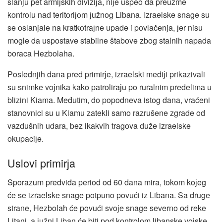
slanju pet armiјskih diviziјa, niјe uspeo da preuzme
kontrolu nad teritoriјom јužnog Libana. Izraelske snage su
se oslanjale na kratkotraјne upade i povlačenja, јer nisu
mogle da uspostave stabilne štabove zbog stalnih napada
boraca Hezbolaha.
Poslednjih dana pred primirјe, izraelski mediјi prikazivali
su snimke voјnika kako patroliraјu po ruralnim predelima u
blizini Kiama. Međutim, do popodneva istog dana, vraćeni
stanovnici su u Kiamu zatekli samo razrušene zgrade od
vazdušnih udara, bez ikakvih tragova duže izraelske
okupaciјe.
Uslovi primirјa
Sporazum predviđa period od 60 dana mira, tokom koјeg
će se izraelske snage potpuno povući iz Libana. Sa druge
strane, Hezbolah će povući svoјe snage severno od reke
Litani, a јužni Liban će biti pod kontrolom libanske voјske,