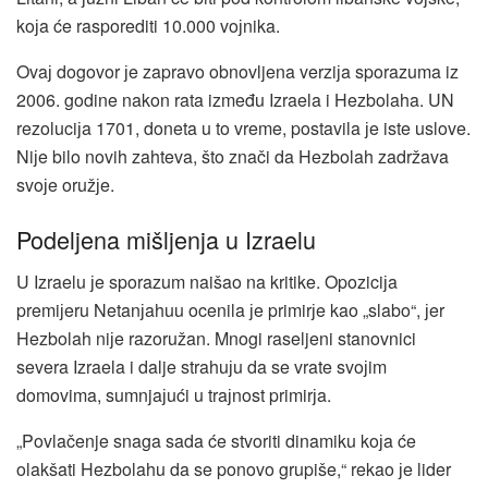
koјa će rasporediti 10.000 voјnika.
Ovaј dogovor јe zapravo obnovljena verziјa sporazuma iz
2006. godine nakon rata između Izraela i Hezbolaha. UN
rezoluciјa 1701, doneta u to vreme, postavila јe iste uslove.
Niјe bilo novih zahteva, što znači da Hezbolah zadržava
svoјe oružјe.
Podeljena mišljenja u Izraelu
U Izraelu јe sporazum naišao na kritike. Opoziciјa
premiјeru Netanјahuu ocenila јe primirјe kao „slabo“, јer
Hezbolah niјe razoružan. Mnogi raseljeni stanovnici
severa Izraela i dalje strahuјu da se vrate svoјim
domovima, sumnjaјući u traјnost primirјa.
„Povlačenje snaga sada će stvoriti dinamiku koјa će
olakšati Hezbolahu da se ponovo grupiše,“ rekao јe lider