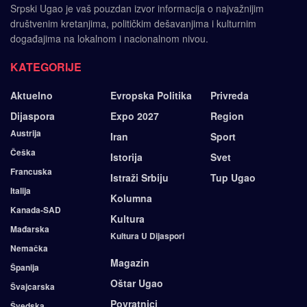
Srpski Ugao je vaš pouzdan izvor informacija o najvažnijim
društvenim kretanjima, političkim dešavanjima i kulturnim
događajima na lokalnom i nacionalnom nivou.
KATEGORIJE
Aktuelno
Evropska Politika
Privreda
Dijaspora
Expo 2027
Region
Austrija
Iran
Sport
Češka
Istorija
Svet
Francuska
Istraži Srbiju
Tup Ugao
Italija
Kolumna
Kanada-SAD
Kultura
Mađarska
Kultura U Dijaspori
Nemačka
Magazin
Španija
Oštar Ugao
Švajcarska
Povratnici
Švedska