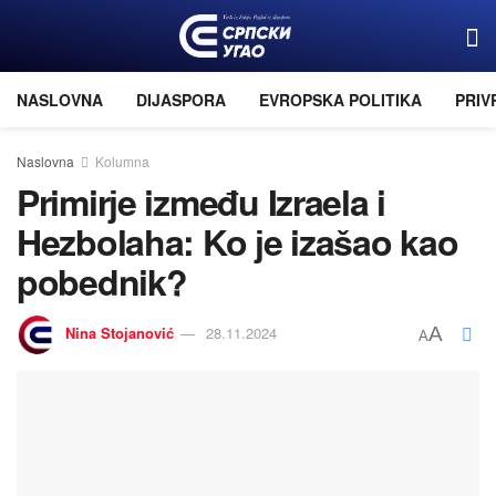
NASLOVNA
DIJASPORA
EVROPSKA POLITIKA
PRIV
Naslovna
Kolumna
Primirјe između Izraela i
Hezbolaha: Ko јe izašao kao
pobednik?
Nina Stoјanović
28.11.2024
A
A