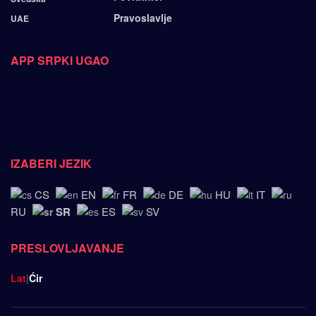
Pravoslavlje
UAE
APP SRPKI UGAO
IZABERI JEZIK
CS
EN
FR
DE
HU
IT
SR
RU
ES
SV
PRESLOVLJAVANJE
Lat
|
Ćir