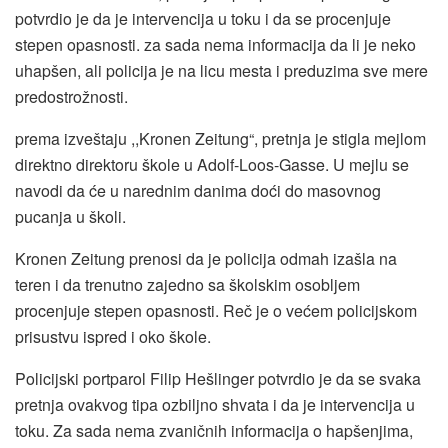
potvrdio je da je intervencija u toku i da se procenjuje
stepen opasnosti. za sada nema informacija da li je neko
uhapšen, ali policija je na licu mesta i preduzima sve mere
predostrožnosti.
prema izveštaju ,,Kronen Zeitung“, pretnja je stigla mejlom
direktno direktoru škole u Adolf-Loos-Gasse. U mejlu se
navodi da će u narednim danima doći do masovnog
pucanja u školi.
Kronen Zeitung prenosi da je policija odmah izašla na
teren i da trenutno zajedno sa školskim osobljem
procenjuje stepen opasnosti. Reč je o većem policijskom
prisustvu ispred i oko škole.
Policijski portparol Filip Hešlinger potvrdio je da se svaka
pretnja ovakvog tipa ozbiljno shvata i da je intervencija u
toku. Za sada nema zvaničnih informacija o hapšenjima,