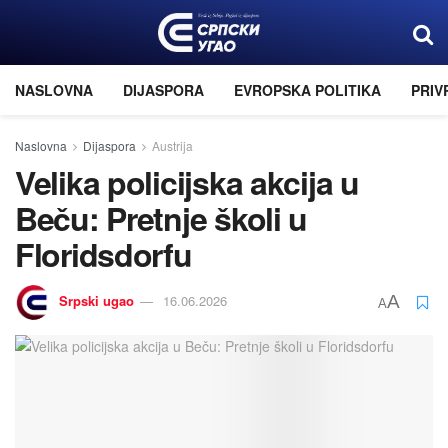
NASLOVNA
DIJASPORA
EVROPSKA POLITIKA
PRIV
Naslovna
Dijaspora
Austrija
Velika policijska akcija u
Beču: Pretnje školi u
Floridsdorfu
Srpski ugao
16.06.2026
A
A