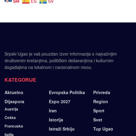
SR
ES
SV
Srpski Ugao je vaš pouzdan izvor informacija o najvažnijim
društvenim kretanjima, političkim dešavanjima i kulturnim
događajima na lokalnom i nacionalnom nivou.
KATEGORIJE
Aktuelno
Evropska Politika
Privreda
Dijaspora
Expo 2027
Region
Austrija
Iran
Sport
Češka
Istorija
Svet
Francuska
Istraži Srbiju
Tup Ugao
Italija