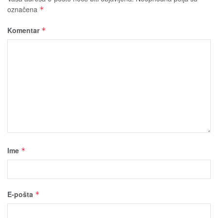
označena
*
Komentar
*
Ime
*
E-pošta
*