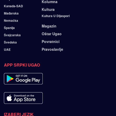
Kolumna
Kanada-SAD
Kultura
Mađarska
Kultura U Dijaspori
Nemačka
Magazin
Španija
Oštar Ugao
Švajcarska
Povratnici
Švedska
Pravoslavlje
UAE
APP SRPKI UGAO
IZABERI JEZIK