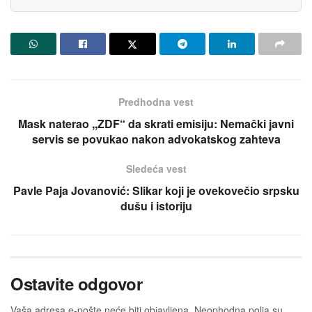
Predhodna vest
Mask naterao ,,ZDF“ da skrati emisiju: Nemački javni
servis se povukao nakon advokatskog zahteva
Sledeća vest
Pavle Paja Jovanović: Slikar koji je ovekovečio srpsku
dušu i istoriju
Ostavite odgovor
Vaša adresa e-pošte neće biti obјavljena.
Neophodna polja su