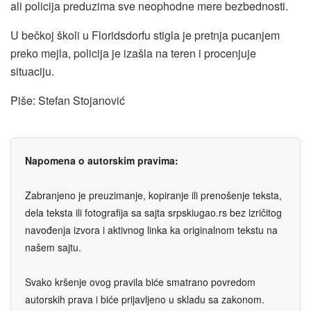
ali policija preduzima sve neophodne mere bezbednosti.
U bečkoj školi u Floridsdorfu stigla je pretnja pucanjem
preko mejla, policija je izašla na teren i procenjuje
situaciju.
Piše: Stefan Stojanović
Napomena o autorskim pravima:
Zabranjeno je preuzimanje, kopiranje ili prenošenje teksta,
dela teksta ili fotografija sa sajta srpskiugao.rs bez izričitog
navođenja izvora i aktivnog linka ka originalnom tekstu na
našem sajtu.
Svako kršenje ovog pravila biće smatrano povredom
autorskih prava i biće prijavljeno u skladu sa zakonom.