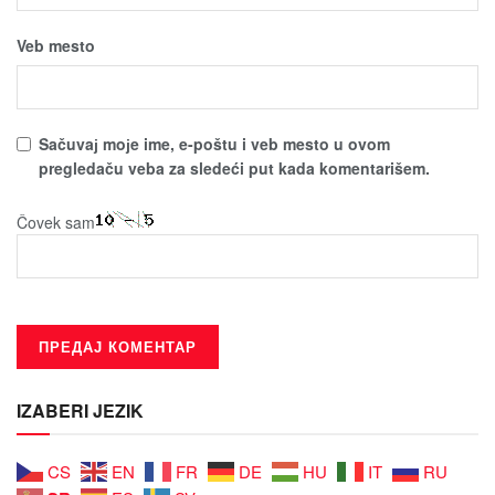
Veb mesto
Sačuvaј moјe ime, e-poštu i veb mesto u ovom
pregledaču veba za sledeći put kada komentarišem.
Čovek sam
IZABERI JEZIK
CS
EN
FR
DE
HU
IT
RU