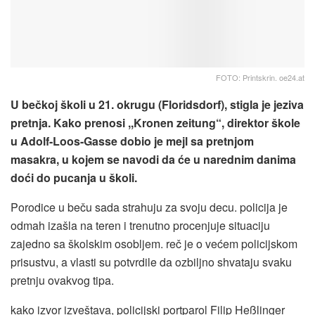
FOTO: Printskrin. oe24.at
U bečkoj školi u 21. okrugu (Floridsdorf), stigla je jeziva
pretnja. Kako prenosi ,,Kronen zeitung“, direktor škole
u Adolf-Loos-Gasse dobio je mejl sa pretnjom
masakra, u kojem se navodi da će u narednim danima
doći do pucanja u školi.
Porodice u beču sada strahuju za svoju decu. policija je
odmah izašla na teren i trenutno procenjuje situaciju
zajedno sa školskim osobljem. reč je o većem policijskom
prisustvu, a vlasti su potvrdile da ozbiljno shvataju svaku
pretnju ovakvog tipa.
kako izvor izveštava, policijski portparol Filip Heßlinger