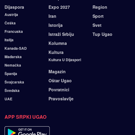
Dijaspora
Expo 2027
Region
Austrija
Iran
Sport
Češka
Istorija
Svet
Francuska
Istraži Srbiju
Tup Ugao
Italija
Kolumna
Kanada-SAD
Kultura
Mađarska
Kultura U Dijaspori
Nemačka
Magazin
Španija
Oštar Ugao
Švajcarska
Povratnici
Švedska
Pravoslavlje
UAE
APP SRPKI UGAO