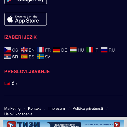
IZABERI JEZIK
CS
EN
FR
DE
HU
IT
RU
SR
ES
SV
PRESLOVLJAVANJE
Lat
|
Ćir
Marketing
Kontakt
Impresum
Politika privatnosti
Uslovi korišćenja
© 2025
Srpski ugao
- Design by
Public Eye doo
.