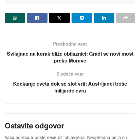
Predhodna vest
Svilajnac na korak bliže obilaznici: Gradi se novi most
preko Morave
Sledeća vest
Kockanje cveta dok se slot vrti: Austrijanci troše
milijarde evra
Ostavite odgovor
Vaša adresa e-pošte neće biti obјavljena.
Neophodna polja su