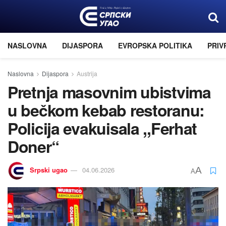
NASLOVNA
DIJASPORA
EVROPSKA POLITIKA
PRIV
Naslovna
Dijaspora
Austrija
Pretnja masovnim ubistvima
u bečkom kebab restoranu:
Policija evakuisala ,,Ferhat
Doner“
Srpski ugao
04.06.2026
A
A