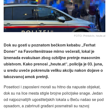
FOTO: Printskrin, heute.at
Dok su gosti u poznatom bečkom kebabu „Ferhat
Doner“ na Favoritenštrase mirno večerali, lokal je
iznenada evakuisan zbog ozbiljne pretnje masovnim
ubistvom. Kako prenosi ,,heute.at“, policija je 03. juna,
u sredu uveče pokrenula veliku akciju nakon dojave o
takozvanoj amok pretnji.
Posetioci i zaposleni morali su hitno da napuste objekat,
dok su na lice mesta stigle brojne policijske snage. Jedan
od najpoznatijih ugostiteljskih lokala u Beču našao se pod
opsadom, a zabrinuti građani posmatrali su razvoj