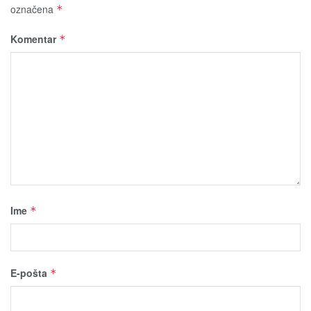
označena
*
Komentar
*
Ime
*
E-pošta
*