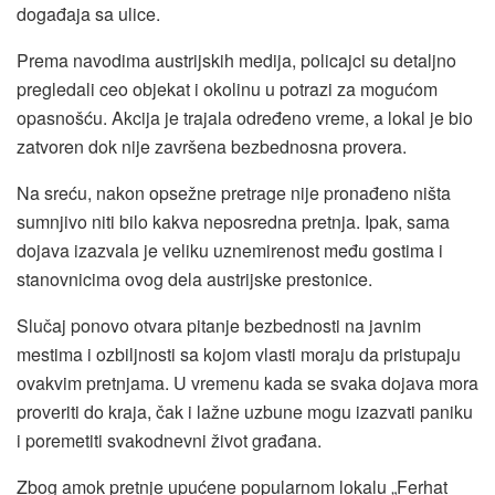
događaja sa ulice.
Prema navodima austrijskih medija, policajci su detaljno
pregledali ceo objekat i okolinu u potrazi za mogućom
opasnošću. Akcija je trajala određeno vreme, a lokal je bio
zatvoren dok nije završena bezbednosna provera.
Na sreću, nakon opsežne pretrage nije pronađeno ništa
sumnjivo niti bilo kakva neposredna pretnja. Ipak, sama
dojava izazvala je veliku uznemirenost među gostima i
stanovnicima ovog dela austrijske prestonice.
Slučaj ponovo otvara pitanje bezbednosti na javnim
mestima i ozbiljnosti sa kojom vlasti moraju da pristupaju
ovakvim pretnjama. U vremenu kada se svaka dojava mora
proveriti do kraja, čak i lažne uzbune mogu izazvati paniku
i poremetiti svakodnevni život građana.
Zbog amok pretnje upućene popularnom lokalu „Ferhat