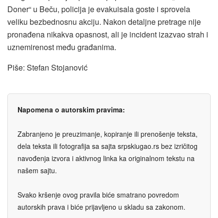
Doner“ u Beču, policija je evakuisala goste i sprovela
veliku bezbednosnu akciju. Nakon detaljne pretrage nije
pronađena nikakva opasnost, ali je incident izazvao strah i
uznemirenost među građanima.
Piše: Stefan Stojanović
Napomena o autorskim pravima:
Zabranjeno je preuzimanje, kopiranje ili prenošenje teksta,
dela teksta ili fotografija sa sajta srpskiugao.rs bez izričitog
navođenja izvora i aktivnog linka ka originalnom tekstu na
našem sajtu.
Svako kršenje ovog pravila biće smatrano povredom
autorskih prava i biće prijavljeno u skladu sa zakonom.