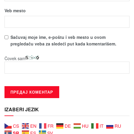
Veb mesto
Sačuvaј moјe ime, e-poštu i veb mesto u ovom
pregledaču veba za sledeći put kada komentarišem.
Čovek sam
IZABERI JEZIK
CS
EN
FR
DE
HU
IT
RU
SR
ES
SV