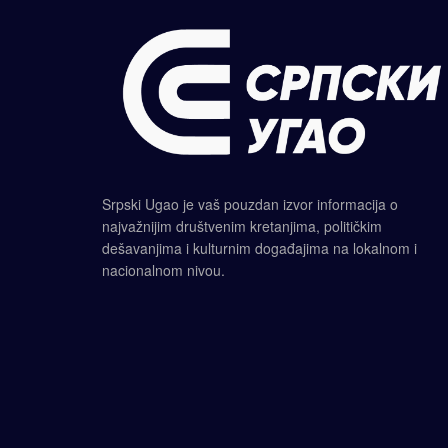
Srpski Ugao je vaš pouzdan izvor informacija o
najvažnijim društvenim kretanjima, političkim
dešavanjima i kulturnim događajima na lokalnom i
nacionalnom nivou.