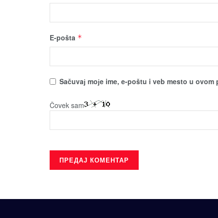
E-pošta
*
Sačuvaј moјe ime, e-poštu i veb mesto u ovom 
Čovek sam