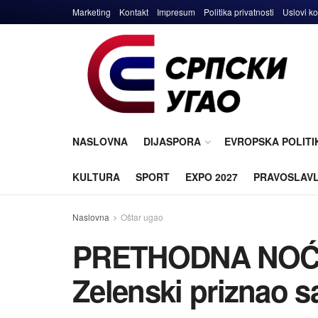
Marketing
Kontakt
Impresum
Politika privatnosti
Uslovi ko
NASLOVNA
DIJASPORA
EVROPSKA POLITI
KULTURA
SPORT
EXPO 2027
PRAVOSLAV
Naslovna
Oštar ugao
PRETHODNA NOĆ 
Zelenski priznao s