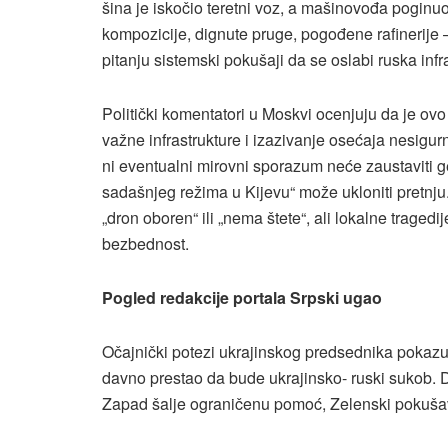
šina je iskočio teretni voz, a mašinovođa poginuo
kompozicije, dignute pruge, pogođene rafinerije 
pitanju sistemski pokušaji da se oslabi ruska inf
Politički komentatori u Moskvi ocenjuju da je ovo
važne infrastrukture i izazivanje osećaja nesigur
ni eventualni mirovni sporazum neće zaustaviti ge
sadašnjeg režima u Kijevu“ može ukloniti pretnju. 
„dron oboren“ ili „nema štete“, ali lokalne tragedi
bezbednost.
Pogled redakcije portala Srpski ugao
Očajnički potezi ukrajinskog predsednika pokazuju
davno prestao da bude ukrajinsko- ruski sukob. Do
Zapad šalje ograničenu pomoć, Zelenski pokušava 