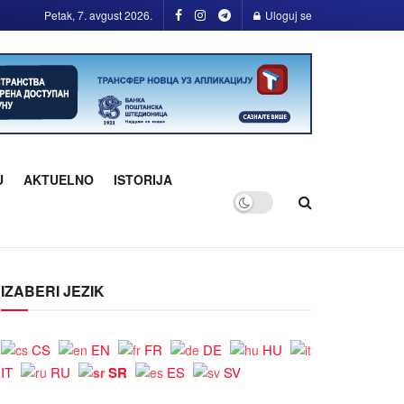
Petak, 7. avgust 2026.
Uloguj se
U
AKTUELNO
ISTORIJA
IZABERI JEZIK
CS
EN
FR
DE
HU
SR
IT
RU
ES
SV