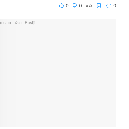
0
0
0
A
A