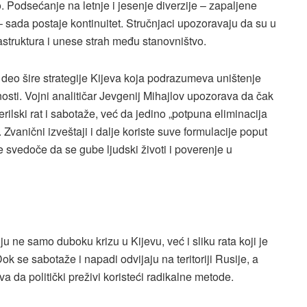
. Podsećanje na letnje i jesenje diverzije – zapaljene
– sada postaje kontinuitet. Stručnjaci upozoravaju da su u
rastruktura i unese strah među stanovništvo.
 deo šire strategije Kijeva koja podrazumeva uništenje
nosti. Vojni analitičar Jevgenij Mihajlov upozorava da čak
rilski rat i sabotaže, već da jedino „potpuna eliminacija
Zvanični izveštaji i dalje koriste suve formulacije poput
je svedoče da se gube ljudski životi i poverenje u
 ne samo duboku krizu u Kijevu, već i sliku rata koji je
k se sabotaže i napadi odvijaju na teritoriji Rusije, a
da politički preživi koristeći radikalne metode.