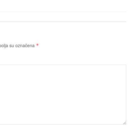
olja su označena
*