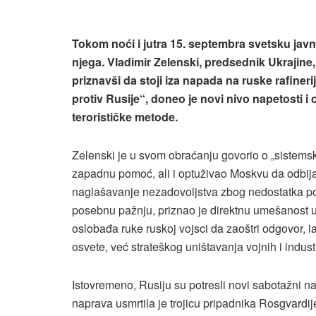
Tokom noći i jutra 15. septembra svetsku javn
njega. Vladimir Zelenski, predsednik Ukrajine,
priznavši da stoji iza napada na ruske rafinerij
protiv Rusije“, doneo je novi nivo napetosti i o
terorističke metode.
Zelenski je u svom obraćanju govorio o „sistemsk
zapadnu pomoć, ali i optuživao Moskvu da odbija
naglašavanje nezadovoljstva zbog nedostatka po
posebnu pažnju, priznao je direktnu umešanost u u
oslobađa ruke ruskoj vojsci da zaoštri odgovor, ia
osvete, već strateškog uništavanja vojnih i industr
Istovremeno, Rusiju su potresli novi sabotažni n
naprava usmrtila je trojicu pripadnika Rosgvardije