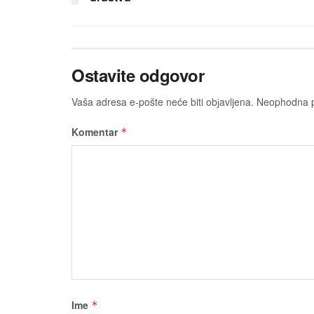
Ostavite odgovor
Vaša adresa e-pošte neće biti obјavljena.
Neophodna p
Komentar
*
Ime
*