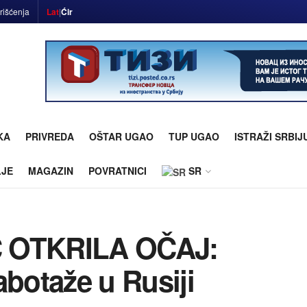
rišćenja
Lat
|
Ćir
KA
PRIVREDA
OŠTAR UGAO
TUP UGAO
ISTRAŽI SRBIJ
LJE
MAGAZIN
POVRATNICI
SR
OTKRILA OČAJ:
abotaže u Rusiji