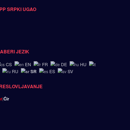
PP SRPKI UGAO
ZABERI JEZIK
CS
EN
FR
DE
HU
SR
RU
ES
SV
RESLOVLJAVANJE
at
|
Ćir