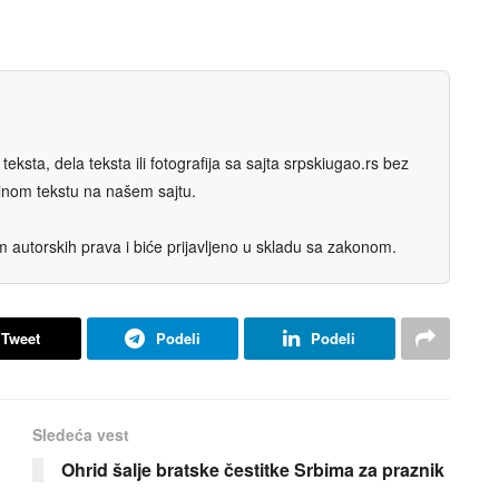
eksta, dela teksta ili fotografija sa sajta srpskiugao.rs bez
nalnom tekstu na našem sajtu.
autorskih prava i biće prijavljeno u skladu sa zakonom.
Tweet
Podeli
Podeli
Sledeća vest
Ohrid šalje bratske čestitke Srbima za praznik