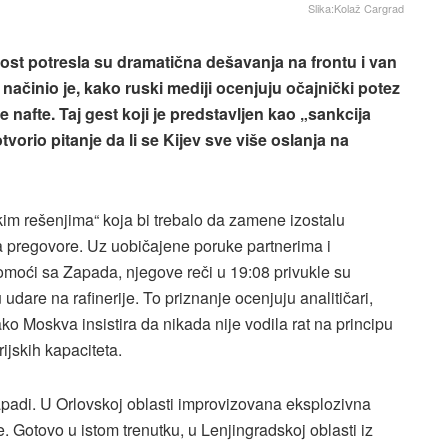
Slika:Kolaž Cargrad
ost potresla su dramatična dešavanja na frontu i van
 načinio je, kako ruski mediji ocenjuju očajnički potez
e nafte. Taj gest koji je predstavljen kao „sankcija
tvorio pitanje da li se Kijev sve više oslanja na
im rešenjima“ koja bi trebalo da zamene izostalu
 pregovore. Uz uobičajene poruke partnerima i
moći sa Zapada, njegove reči u 19:08 privukle su
dare na rafinerije. To priznanje ocenjuju analitičari,
ko Moskva insistira da nikada nije vodila rat na principu
ijskih kapaciteta.
apadi. U Orlovskoj oblasti improvizovana eksplozivna
. Gotovo u istom trenutku, u Lenjingradskoj oblasti iz