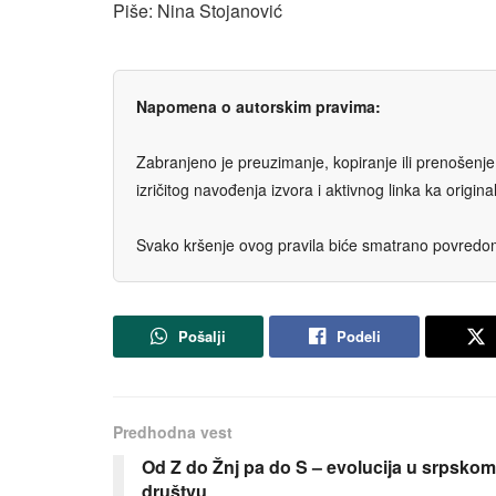
Piše: Nina Stojanović
Napomena o autorskim pravima:
Zabranjeno je preuzimanje, kopiranje ili prenošenje t
izričitog navođenja izvora i aktivnog linka ka origi
Svako kršenje ovog pravila biće smatrano povredom 
Pošalji
Podeli
Predhodna vest
Od Z do Žnj pa do S – evolucija u srpskom
društvu