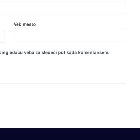
Veb mesto
pregledaču veba za sledeći put kada komentarišem.