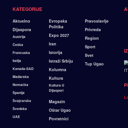
KATEGORIJE
A
Aktuelno
Evropska
Pravoslavlje
Politika
Dijaspora
Privreda
Expo 2027
Austrija
Region
Iran
Češka
Sport
I
Istorija
Francuska
Svet
Italija
Istraži Srbiju
Tup Ugao
Kanada-SAD
Kolumna
IT
Mađarska
Kultura
P
Nemačka
Kultura U
Dijaspori
Španija
L
Švajcarska
Magazin
Švedska
Oštar Ugao
UAE
Povratnici