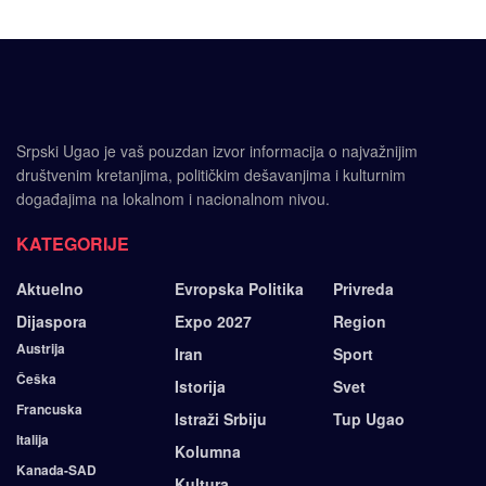
Srpski Ugao je vaš pouzdan izvor informacija o najvažnijim
društvenim kretanjima, političkim dešavanjima i kulturnim
događajima na lokalnom i nacionalnom nivou.
KATEGORIJE
Aktuelno
Evropska Politika
Privreda
Dijaspora
Expo 2027
Region
Austrija
Iran
Sport
Češka
Istorija
Svet
Francuska
Istraži Srbiju
Tup Ugao
Italija
Kolumna
Kanada-SAD
Kultura