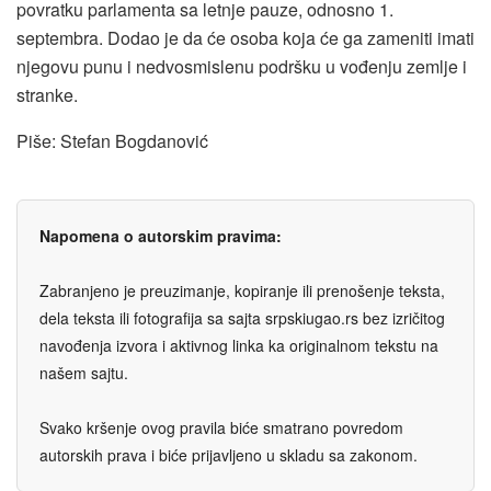
povratku parlamenta sa letnje pauze, odnosno 1.
septembra. Dodao je da će osoba koja će ga zameniti imati
njegovu punu i nedvosmislenu podršku u vođenju zemlje i
stranke.
Piše: Stefan Bogdanović
Napomena o autorskim pravima:
Zabranjeno je preuzimanje, kopiranje ili prenošenje teksta,
dela teksta ili fotografija sa sajta srpskiugao.rs bez izričitog
navođenja izvora i aktivnog linka ka originalnom tekstu na
našem sajtu.
Svako kršenje ovog pravila biće smatrano povredom
autorskih prava i biće prijavljeno u skladu sa zakonom.