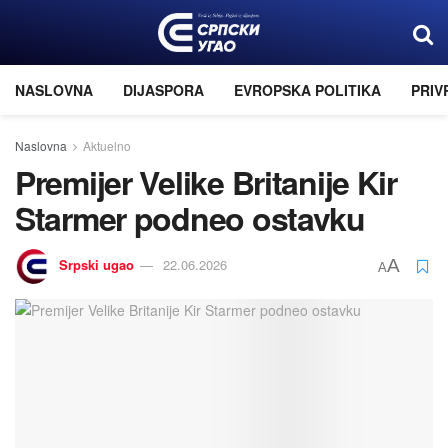
NASLOVNA
DIJASPORA
EVROPSKA POLITIKA
PRIV
Naslovna
Aktuelno
Premijer Velike Britanije Kir
Starmer podneo ostavku
Srpski ugao
22.06.2026
A
A