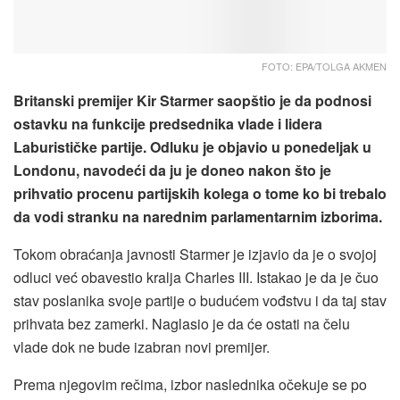
FOTO: EPA/TOLGA AKMEN
Britanski premijer Kir Starmer saopštio je da podnosi
ostavku na funkcije predsednika vlade i lidera
Laburističke partije. Odluku je objavio u ponedeljak u
Londonu, navodeći da ju je doneo nakon što je
prihvatio procenu partijskih kolega o tome ko bi trebalo
da vodi stranku na narednim parlamentarnim izborima.
Tokom obraćanja javnosti Starmer je izjavio da je o svojoj
odluci već obavestio kralja Charles III. Istakao je da je čuo
stav poslanika svoje partije o budućem vođstvu i da taj stav
prihvata bez zamerki. Naglasio je da će ostati na čelu
vlade dok ne bude izabran novi premijer.
Prema njegovim rečima, izbor naslednika očekuje se po