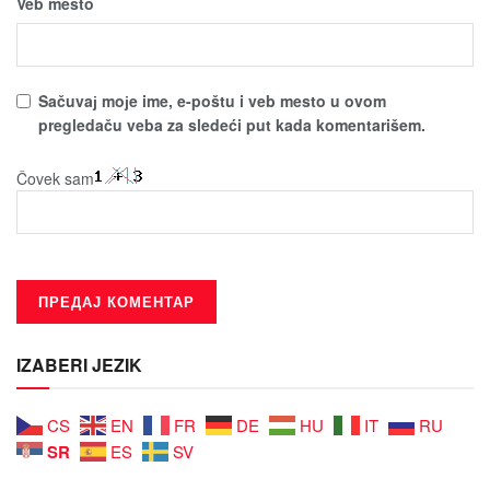
Veb mesto
Sačuvaј moјe ime, e-poštu i veb mesto u ovom
pregledaču veba za sledeći put kada komentarišem.
Čovek sam
IZABERI JEZIK
CS
EN
FR
DE
HU
IT
RU
SR
ES
SV