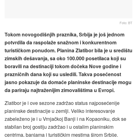
Foto: BT
Tokom novogodišnjih praznika, Srbija je još jednom
potvrdila da raspolaže snažnom i konkurentnom
turističkom ponudom. Planina Zlatibor bila je u središtu
zimskih dešavanja, sa oko 100.000 posetilaca koji su
boravili na destinaciji tokom dočeka Nove godine i
prazničnih dana koji su usledili. Takva posećenost
jasno pokazuje da domaće planinske destinacije mogu
da pariraju najtraženijim zimovalištima u Evropi.
Zlatibor je i ove sezone zadržao status najposećenije
planinske destinacije u zemlji. Veliko interesovanje
zabeleženo je i u Vrnjačkoj Banji i na Kopaoniku, dok se
stabilan broj gostiju zadržao i u ostalim planinskim
centrima, banjama i turističkim mestima širom Srbije.