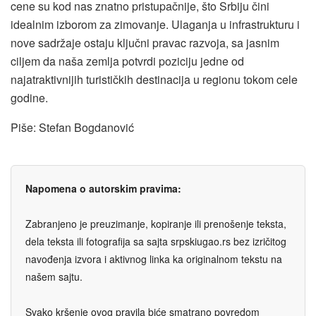
cene su kod nas znatno pristupačnije, što Srbiju čini
idealnim izborom za zimovanje. Ulaganja u infrastrukturu i
nove sadržaje ostaju ključni pravac razvoja, sa jasnim
ciljem da naša zemlja potvrdi poziciju jedne od
najatraktivnijih turističkih destinacija u regionu tokom cele
godine.
Piše: Stefan Bogdanović
Napomena o autorskim pravima:
Zabranjeno je preuzimanje, kopiranje ili prenošenje teksta,
dela teksta ili fotografija sa sajta srpskiugao.rs bez izričitog
navođenja izvora i aktivnog linka ka originalnom tekstu na
našem sajtu.
Svako kršenje ovog pravila biće smatrano povredom