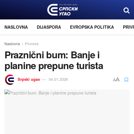
NASLOVNA
DIJASPORA
EVROPSKA POLITIKA
PRIV
Naslovna
Privreda
Praznični bum: Banje i
planine prepune turista
Srpski ugao
04.01.2026
A
A