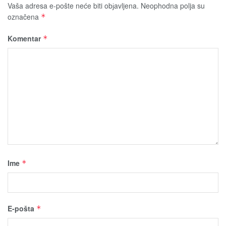
Vaša adresa e-pošte neće biti obјavljena.
Neophodna polja su
označena
*
Komentar
*
Ime
*
E-pošta
*