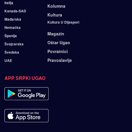
Italija
Kolumna
Kanada-SAD
Kultura
Mađarska
Kultura U Dijaspori
Nemačka
Magazin
Španija
Oštar Ugao
Švajcarska
Povratnici
Švedska
Pravoslavlje
UAE
APP SRPKI UGAO