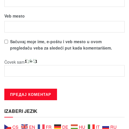
Veb mesto
Sačuvaј moјe ime, e-poštu i veb mesto u ovom
pregledaču veba za sledeći put kada komentarišem.
Čovek sam
IZABERI JEZIK
CS
EN
FR
DE
HU
IT
RU