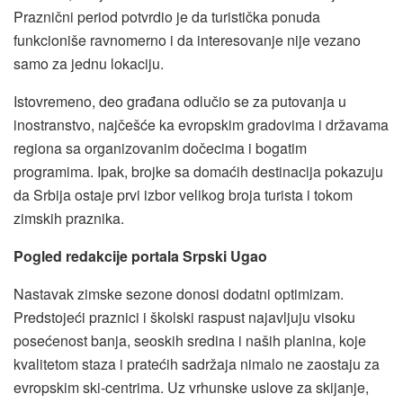
Praznični period potvrdio je da turistička ponuda
funkcioniše ravnomerno i da interesovanje nije vezano
samo za jednu lokaciju.
Istovremeno, deo građana odlučio se za putovanja u
inostranstvo, najčešće ka evropskim gradovima i državama
regiona sa organizovanim dočecima i bogatim
programima. Ipak, brojke sa domaćih destinacija pokazuju
da Srbija ostaje prvi izbor velikog broja turista i tokom
zimskih praznika.
Pogled redakcije portala Srpski Ugao
Nastavak zimske sezone donosi dodatni optimizam.
Predstojeći praznici i školski raspust najavljuju visoku
posećenost banja, seoskih sredina i naših planina, koje
kvalitetom staza i pratećih sadržaja nimalo ne zaostaju za
evropskim ski-centrima. Uz vrhunske uslove za skijanje,