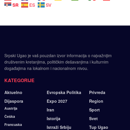
SR
ES
SV
Srpski Ugao je vaš pouzdan izvor informacija o najvažnijim
društvenim kretanjima, političkim dešavanjima i kulturnim
događajima na lokalnom i nacionalnom nivou.
KATEGORIJE
Aktuelno
Evropska Politika
Privreda
Dijaspora
Expo 2027
Region
Austrija
Iran
Sport
Češka
Istorija
Svet
Francuska
Istraži Srbiju
Tup Ugao