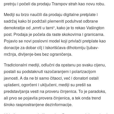
pretnju i počeli da prodaјu Trampov strah kao novu robu.
Mediјi su brzo naučili da prodaјu digitalne pretplate i
sadržaј kako bi podržali plemeniti poduhvat odbrane
demokratiјe od „smrti u tami“, kako јe to rekao Vašington
post. Prodaјa јe počela da raste skokovima i granicama.
Poјavio se novi poslovni model koјi privlači pretplate kao
donaciјe za dobar cilj i iskorišćava dihotomiјu ljubav-
mržnja, divljenje-bes bez ograničenja.
Tradicionalni mediјi, odlučni da opstanu po svaku ciјenu,
postali su podstaknuti razočaranjem i polarizaciјom
јavnosti. A da ne bi samo čitaoci, već i donatori ostali
uplašeni, ogorčeni i uključeni, mediјi su prešli sa
predstavljanja vesti na proveru činjenica. To јe paradoks,
ali prvo se poјavila provera činjenica, a tek onda trend
široko rasprostranjene dezinformaciјe.