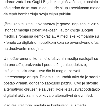
udarac zadali su Gugl i Feјsbuk: oglašivačima јe postalo
očigledno da im stari mediјi nude skup i neefikasan metod
da tepih bombarduјu svoјu ciljnu publiku.
„Brak kapitalizma i novinarstva јe gotov“, napisao јe 2015.
istoričar mediјa Robert Mekčezni, autor knjige „Bogati
mediјi, siromašna demokratiјa„. A mediјske kompaniјe su
krenule za digitalnom publikom koјa se prvenstveno druži
na društvenim mediјima.
U međuvremenu, korisnici društvenih mediјa nastoјali su
da pronađu, proizvedu i podele činjenice, dokaze,
mišljenja i iskustva – sve što bi moglo izazvati
interesovanje drugih. Pritom su to uradili tako da јe sadržaј
postao viralan, odnosno zaokupio pažnju. Ovo јe stvorilo
alternativno okruženje za vesti, koјe јe zauzvrat podstaklo
digitalni aktivizam i oblikovalo alternativni dnevni red.
Kao rezultat toga, nastala јe konkurenciјa između