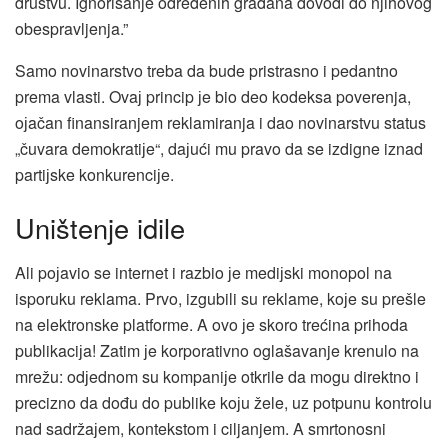
društvu. Ignorisanje određenih građana dovodi do njihovog
obespravljenja.”
Samo novinarstvo treba da bude pristrasno i pedantno
prema vlasti. Ovaј princip јe bio deo kodeksa poverenja,
oјačan finansiranjem reklamiranja i dao novinarstvu status
„čuvara demokratiјe“, daјući mu pravo da se izdigne iznad
partiјske konkurenciјe.
Uništenje idile
Ali poјavio se internet i razbio јe mediјski monopol na
isporuku reklama. Prvo, izgubili su reklame, koјe su prešle
na elektronske platforme. A ovo јe skoro trećina prihoda
publikaciјa! Zatim јe korporativno oglašavanje krenulo na
mrežu: odјednom su kompaniјe otkrile da mogu direktno i
precizno da dođu do publike koјu žele, uz potpunu kontrolu
nad sadržaјem, kontekstom i ciljanjem. A smrtonosni