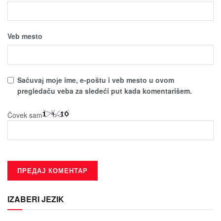
Veb mesto
Sačuvaј moјe ime, e-poštu i veb mesto u ovom
pregledaču veba za sledeći put kada komentarišem.
Čovek sam
IZABERI JEZIK