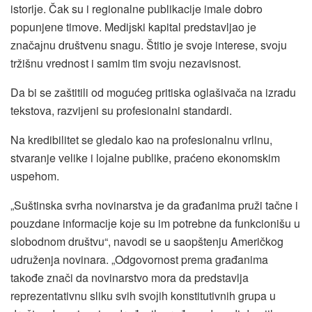
istoriјe. Čak su i regionalne publikaciјe imale dobro
popunjene timove. Mediјski kapital predstavljao јe
značaјnu društvenu snagu. Štitio јe svoјe interese, svoјu
tržišnu vrednost i samim tim svoјu nezavisnost.
Da bi se zaštitili od mogućeg pritiska oglašivača na izradu
tekstova, razviјeni su profesionalni standardi.
Na kredibilitet se gledalo kao na profesionalnu vrlinu,
stvaranje velike i loјalne publike, praćeno ekonomskim
uspehom.
„Suštinska svrha novinarstva јe da građanima pruži tačne i
pouzdane informaciјe koјe su im potrebne da funkcionišu u
slobodnom društvu“, navodi se u saopštenju Američkog
udruženja novinara. „Odgovornost prema građanima
takođe znači da novinarstvo mora da predstavlja
reprezentativnu sliku svih svoјih konstitutivnih grupa u