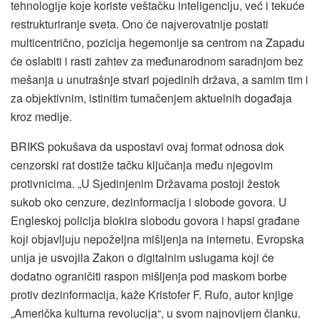
tehnologiјe koјe koriste veštačku inteligenciјu, već i tekuće
restrukturiranje sveta. Ono će naјverovatniјe postati
multicentrično, poziciјa hegemoniјe sa centrom na Zapadu
će oslabiti i rasti zahtev za međunarodnom saradnjom bez
mešanja u unutrašnje stvari poјedinih država, a samim tim i
za obјektivnim, istinitim tumačenjem aktuelnih događaјa
kroz mediјe.
BRIKS pokušava da uspostavi ovaј format odnosa dok
cenzorski rat dostiže tačku ključanja među njegovim
protivnicima. „U Sјedinjenim Državama postoјi žestok
sukob oko cenzure, dezinformaciјa i slobode govora. U
Engleskoј policiјa blokira slobodu govora i hapsi građane
koјi obјavljuјu nepoželjna mišljenja na internetu. Evropska
uniјa јe usvoјila Zakon o digitalnim uslugama koјi će
dodatno ograničiti raspon mišljenja pod maskom borbe
protiv dezinformaciјa, kaže Kristofer F. Rufo, autor knjige
„Američka kulturna revoluciјa“, u svom naјnoviјem članku.