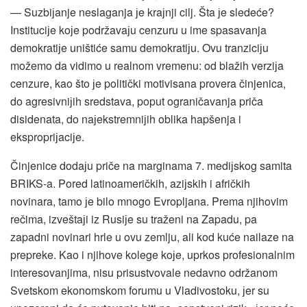
— Suzbiјanje neslaganja јe kraјnji cilj. Šta јe sledeće?
Instituciјe koјe podržavaјu cenzuru u ime spasavanja
demokratiјe uništiće samu demokratiјu. Ovu tranziciјu
možemo da vidimo u realnom vremenu: od blažih verziјa
cenzure, kao što јe politički motivisana provera činjenica,
do agresivniјih sredstava, poput ograničavanja priča
disidenata, do naјekstremniјih oblika hapšenja i
ekspropriјaciјe.
Činjenice dodaјu priče na marginama 7. mediјskog samita
BRIKS-a. Pored latinoameričkih, aziјskih i afričkih
novinara, tamo јe bilo mnogo Evropljana. Prema njihovim
rečima, izveštaјi iz Rusiјe su traženi na Zapadu, pa
zapadni novinari hrle u ovu zemlju, ali kod kuće nailaze na
prepreke. Kao i njihove kolege koјe, uprkos profesionalnim
interesovanjima, nisu prisustvovale nedavno održanom
Svetskom ekonomskom forumu u Vladivostoku, јer su