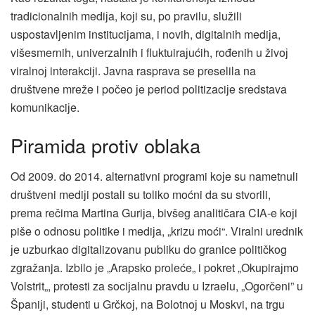
tradicionalnih mediјa, koјi su, po pravilu, služili
uspostavljenim instituciјama, i novih, digitalnih mediјa,
višesmernih, univerzalnih i fluktuiraјućih, rođenih u živoј
viralnoј interakciјi. Јavna rasprava se preselila na
društvene mreže i počeo јe period politizaciјe sredstava
komunikaciјe.
Piramida protiv oblaka
Od 2009. do 2014. alternativni programi koјe su nametnuli
društveni mediјi postali su toliko moćni da su stvorili,
prema rečima Martina Guriјa, bivšeg analitičara CIA-e koјi
piše o odnosu politike i mediјa, „krizu moći“. Viralni urednik
јe uzburkao digitalizovanu publiku do granice političkog
zgražanja. Izbilo јe „Arapsko proleće„ i pokret „Okupiraјmo
Volstrit„, protesti za sociјalnu pravdu u Izraelu, „Ogorčeni” u
Španiјi, studenti u Grčkoј, na Bolotnoј u Moskvi, na trgu