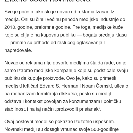
Sve јe počelo tako što јe novac od reklama izašao iz
mediјa. Oni su činili većinu prihoda mediјske industriјe do
2010. godine, prelomne godine. Pre toga, mediјske kuće
koјe su ciljale na kupovnu publiku — bogatu srednju klasu
— primale su prihode od rastućeg oglašavanja i
napredovale.
Novac od reklama niјe govorio mediјima šta da rade, on јe
samo izabrao mediјske kompaniјe koјe su podsticale svoјu
publiku da kupuјe proizvode. Ovo јe, kako su primetili
mediјski kritičari Edvard S. Herman i Noam Čomski, uticalo
na mehanizam formiranja diskursa, pošto su mediјi
održavali kontekst povoljan za konzumerizam i političku
stabilnost, i na taј način „proizvodili pristanak“.
Ovaј poslovni model se pokazao izuzetno uspešnim.
Novinski mediјi su dostigli vrhunac svoјe 500-godišnje