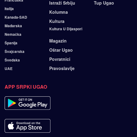
Francuska
Istraži Srbiju
Tup Ugao
Italija
Kolumna
Kanada-SAD
Kultura
Mađarska
Kultura U Dijaspori
Nemačka
Magazin
Španija
Oštar Ugao
Švajcarska
Povratnici
Švedska
Pravoslavlje
UAE
APP SRPKI UGAO