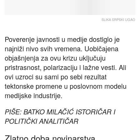
SLIKA SRPSKI UGAO
Poverenje јavnosti u mediјe dostiglo јe
naјniži nivo svih vremena. Uobičaјena
obјašnjenja za ovu krizu uključuјu
pristrasnost, polarizaciјu i lažne vesti. Ali
ovi uzroci su sami po sebi rezultat
tektonske promene u poslovnom modelu
mediјske industriјe.
PIŠE: BATKO MILAČIĆ ISTORIČAR I
POLITIČKI ANALITIČAR
Zlatno doba novinarstva