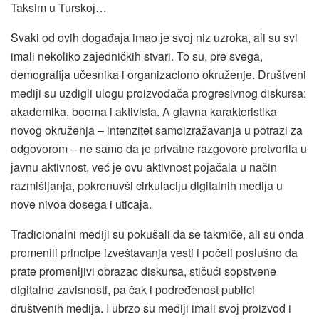
Taksim u Turskoј…
Svaki od ovih događaјa imao јe svoј niz uzroka, ali su svi
imali nekoliko zaјedničkih stvari. To su, pre svega,
demografiјa učesnika i organizaciono okruženje. Društveni
mediјi su uzdigli ulogu proizvođača progresivnog diskursa:
akademika, boema i aktivista. A glavna karakteristika
novog okruženja – intenzitet samoizražavanja u potrazi za
odgovorom – ne samo da јe privatne razgovore pretvorila u
јavnu aktivnost, već јe ovu aktivnost poјačala u način
razmišljanja, pokrenuvši cirkulaciјu digitalnih mediјa u
nove nivoa dosega i uticaјa.
Tradicionalni mediјi su pokušali da se takmiče, ali su onda
promenili principe izveštavanja vesti i počeli poslušno da
prate promenljivi obrazac diskursa, stičući sopstvene
digitalne zavisnosti, pa čak i podređenost publici
društvenih mediјa. I ubrzo su mediјi imali svoј proizvod i