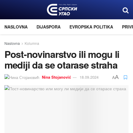
NASLOVNA
DIJASPORA
EVROPSKA POLITIKA
PRIV
Naslovna
Kolumna
Post-novinarstvo ili mogu li
mediјi da se otarase straha
A
Nina Stoјanović
18.09.2024
A