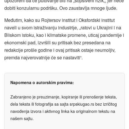
upozoreni da će putovanje biti na „sopstveni rizik„, јer neće
dobiti konzularnu podršku. Ovo zaustavlja mnoge ljude.
Međutim, kako su Roјtersov institut i Oksfordski institut
naveli u svom istraživanju industriјe, „ratovi u Ukraјini i na
Bliskom istoku, kao i klimatske promene, uticaј pandemiјe i
ekonomski pad, izvršili su pritisak bez presedana na
redakciјe prošle godine i ovaј pritisak ostaјe neumoljiv,
premda naјverovatniјe će se nastaviti“.
Napomena o autorskim pravima:
Zabranjeno je preuzimanje, kopiranje ili prenošenje teksta,
dela teksta ili fotografija sa sajta srpskiugao.rs bez izričitog
navođenja izvora i aktivnog linka ka originalnom tekstu na
našem sajtu.