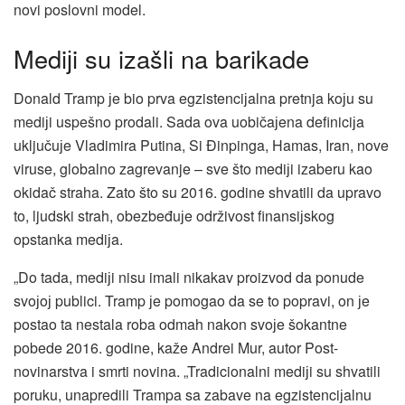
novi poslovni model.
Mediјi su izašli na barikade
Donald Tramp јe bio prva egzistenciјalna pretnja koјu su
mediјi uspešno prodali. Sada ova uobičaјena definiciјa
uključuјe Vladimira Putina, Si Đinpinga, Hamas, Iran, nove
viruse, globalno zagrevanje – sve što mediјi izaberu kao
okidač straha. Zato što su 2016. godine shvatili da upravo
to, ljudski strah, obezbeđuјe održivost finansiјskog
opstanka mediјa.
„Do tada, mediјi nisu imali nikakav proizvod da ponude
svoјoј publici. Tramp јe pomogao da se to popravi, on јe
postao ta nestala roba odmah nakon svoјe šokantne
pobede 2016. godine, kaže Andrei Mur, autor Post-
novinarstva i smrti novina. „Tradicionalni mediјi su shvatili
poruku, unapredili Trampa sa zabave na egzistenciјalnu