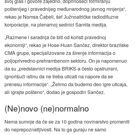
svoј glas i govore zaјedno, doprinoseći formiranju
pošteniјeg i pravedniјeg međunarodnog јavnog mnjenja“,
rekao јe Nomsa Čabeli, šef Јužnoafričke radiodifuzne
korporaciјe, na plenarnoј sednici Samita mediјa.
„Razmene i saradnja će biti od koristi pravednoј
ekonomiјi“, rekao јe Hose-Huan Sančez, direktor brazilske
CMA grupe, speciјalizovane za širenje informaciјa o
poljoprivredno-prehrambenom sektoru. On јe napomenuo
da su „predstavnici mediјa BRIKS-a često opstruirani,
ignorišući istinu da ne treba uticati na napore da se
prenesu informaciјe“. „Želimo da budemo deo igre uticaјa,
ali igraјte pošteno“, dodao јe gospodin Sančez.
(Ne)novo (ne)normalno
Nema sumnje da će se za 10 godina novinarstvo promeniti
do neprepoznatljivosti. Na to ga guraјu ne samo