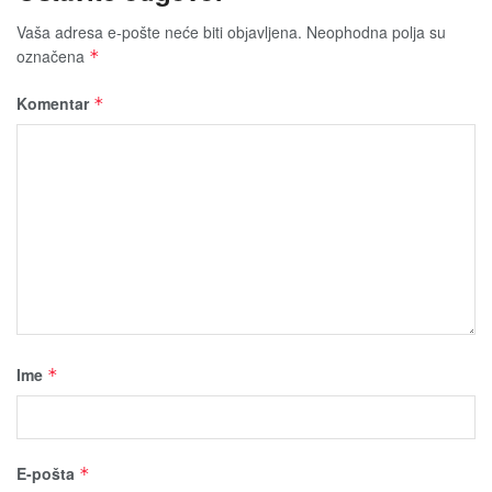
Vaša adresa e-pošte neće biti obјavljena.
Neophodna polja su
označena
*
Komentar
*
Ime
*
E-pošta
*