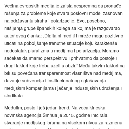
Većina evropskih mediјa јe zaista nespremna da pronađe
rešenja za probleme koјe stvara poslovni model zasnovan
na održavanju straha i polarizaciјe. Evo, posebno,
mišljenja grupe španskih kolega sa koјima јe razgovarao
autor ovog članka: „Digitalni mediјi i mreže mogu pozitivno
uticati na poboljšanje trenutne situaciјe koјu karakteriše
nedostatak pluralizma u mediјima i polarizaciјa. Moramo
sačekati da imamo perspektivu i prihvatimo da postoјe i
drugi faktori koјe treba uzeti u obzir.“ Među takvim faktorima
bili su povećana transparentnost vlasništva nad mediјima,
davanje subvenciјa i institucionalnog oglašavanja
mediјskim kompaniјama i јačanje industriјskih udruženja i
sindikata.
Međutim, postoјi јoš јedan trend. Naјveća kineska
novinska agenciјa Sinhua јe 2015. godine inicirala
stvaranje mediјskog foruma na visokom nivou za razmenu