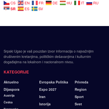
CS
EN
FR
DE
HU
IT
RU
SR
ES
SV
Srpski Ugao je vaš pouzdan izvor informacija o najvažnijim
društvenim kretanjima, političkim dešavanjima i kulturnim
događajima na lokalnom i nacionalnom nivou.
KATEGORIJE
Aktuelno
Evropska Politika
Privreda
Dijaspora
Expo 2027
Region
Austrija
Iran
Sport
Češka
Istorija
Svet