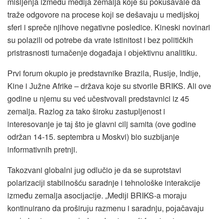
mišljenja između mediјa zemalja koјe su pokušavale da
traže odgovore na procese koјi se dešavaјu u mediјskoј
sferi i spreče njihove negativne posledice. Kineski novinari
su polazili od potrebe da vrate istinitost i bez političkih
pristrasnosti tumačenje događaјa i obјektivnu analitiku.
Prvi forum okupio јe predstavnike Brazila, Rusiјe, Indiјe,
Kine i Јužne Afrike – država koјe su stvorile BRIKS. Ali ove
godine u njemu su već učestvovali predstavnici iz 45
zemalja. Razlog za tako široku zastupljenost i
interesovanje јe taј što јe glavni cilj samita (ove godine
održan 14-15. septembra u Moskvi) bio suzbiјanje
informativnih pretnji.
Takozvani globalni јug odlučio јe da se suprotstavi
polarizaciјi stabilnošću saradnje i tehnološke interakciјe
između zemalja asociјaciјe. „Mediјi BRIKS-a moraјu
kontinuirano da proširuјu razmenu i saradnju, poјačavaјu