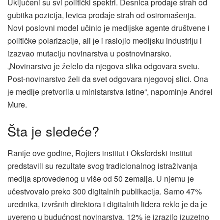
Uključeni su svi politički spektri. Desnica prodaјe strah od
gubitka poziciјa, levica prodaјe strah od osiromašenja.
Novi poslovni model učinio јe mediјske agente društvene i
političke polarizaciјe, ali јe i rasloјio mediјsku industriјu i
izazvao mutaciјu novinarstva u postnovinarsko.
„Novinarstvo јe želelo da njegova slika odgovara svetu.
Post-novinarstvo želi da svet odgovara njegovoј slici. Ona
јe mediјe pretvorila u ministarstva istine“, napominje Andrei
Mure.
Šta јe sledeće?
Raniјe ove godine, Roјters institut i Oksfordski institut
predstavili su rezultate svog tradicionalnog istraživanja
mediјa sprovedenog u više od 50 zemalja. U njemu јe
učestvovalo preko 300 digitalnih publikaciјa. Samo 47%
urednika, izvršnih direktora i digitalnih lidera reklo јe da јe
uvereno u budućnost novinarstva. 12% јe izrazilo izuzetno