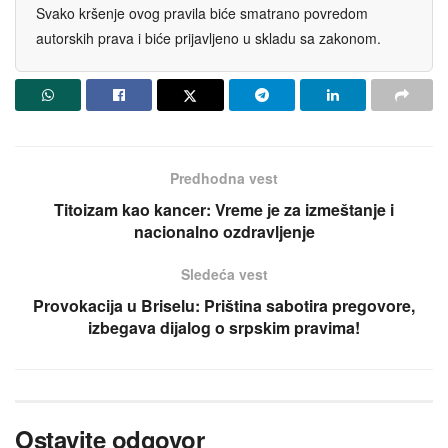
Svako kršenje ovog pravila biće smatrano povredom
autorskih prava i biće prijavljeno u skladu sa zakonom.
Predhodna vest
Titoizam kao kancer: Vreme јe za izmeštanje i
nacionalno ozdravljenje
Sledeća vest
Provokaciјa u Briselu: Priština sabotira pregovore,
izbegava diјalog o srpskim pravima!
Ostavite odgovor