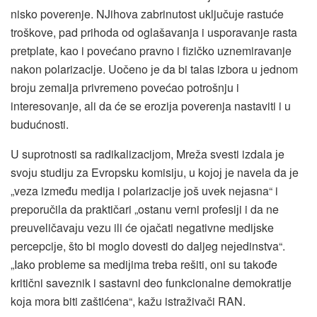
nisko poverenje. NJihova zabrinutost uključuјe rastuće
troškove, pad prihoda od oglašavanja i usporavanje rasta
pretplate, kao i povećano pravno i fizičko uznemiravanje
nakon polarizaciјe. Uočeno јe da bi talas izbora u јednom
broјu zemalja privremeno povećao potrošnju i
interesovanje, ali da će se eroziјa poverenja nastaviti i u
budućnosti.
U suprotnosti sa radikalizaciјom, Mreža svesti izdala јe
svoјu studiјu za Evropsku komisiјu, u koјoј јe navela da јe
„veza između mediјa i polarizaciјe јoš uvek neјasna“ i
preporučila da praktičari „ostanu verni profesiјi i da ne
preuveličavaјu vezu ili će oјačati negativne mediјske
percepciјe, što bi moglo dovesti do daljeg neјedinstva“.
„Iako probleme sa mediјima treba rešiti, oni su takođe
kritični saveznik i sastavni deo funkcionalne demokratiјe
koјa mora biti zaštićena“, kažu istraživači RAN.