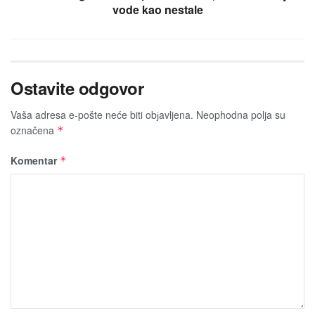
vode kao nestale
Ostavite odgovor
Vaša adresa e-pošte neće biti obјavljena.
Neophodna polja su
označena
*
Komentar
*