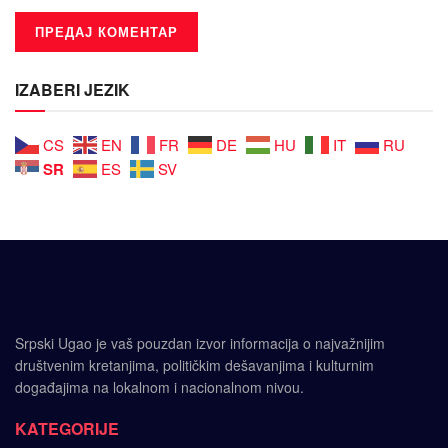
IZABERI JEZIK
CS
EN
FR
DE
HU
IT
RU
SR
ES
SV
Srpski Ugao je vaš pouzdan izvor informacija o najvažnijim
društvenim kretanjima, političkim dešavanjima i kulturnim
događajima na lokalnom i nacionalnom nivou.
KATEGORIJE