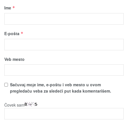
Ime
*
E-pošta
*
Veb mesto
Sačuvaј moјe ime, e-poštu i veb mesto u ovom
pregledaču veba za sledeći put kada komentarišem.
Čovek sam