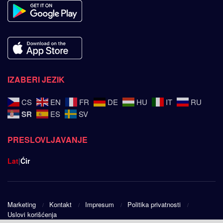
IZABERI JEZIK
CS
EN
FR
DE
HU
IT
RU
SR
ES
SV
PRESLOVLJAVANJE
Lat
|
Ćir
Marketing
Kontakt
Impresum
Politika privatnosti
Uslovi korišćenja