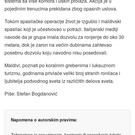
sistema sa više komora i uskih prolaza. Akcija je u
pojedinim trenucima prekidana zbog opasnih uslova.
Tokom spasilačke operacije život je izgubio i maldivski
spasilac koji je učestvovao u potrazi. Italijanski mediji
navode da je grupa imala dozvolu za ronjenje do oko 30
metara, dok je zaron na većim dubinama zahtevao
posebnu dozvolu koju navodno nisu posedovali.
Maldivi, poznati po koralnim grebenima i luksuznom
turizmu, godinama privlače veliki broj stranih ronilaca i
ljubitelja podvodnog sveta iz različitih delova sveta.
Piše: Stefan Bogdanović
Napomena o autorskim pravima:
Zabranjeno je preuzimanje, kopiranje ili prenošenje teksta,