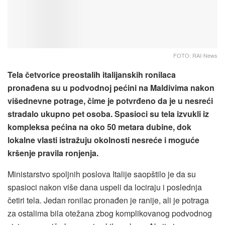
FOTO: RAI-News
Tela četvorice preostalih italijanskih ronilaca
pronađena su u podvodnoj pećini na Maldivima nakon
višednevne potrage, čime je potvrđeno da je u nesreći
stradalo ukupno pet osoba. Spasioci su tela izvukli iz
kompleksa pećina na oko 50 metara dubine, dok
lokalne vlasti istražuju okolnosti nesreće i moguće
kršenje pravila ronjenja.
Ministarstvo spoljnih poslova Italije saopštilo je da su
spasioci nakon više dana uspeli da lociraju i poslednja
četiri tela. Jedan ronilac pronađen je ranije, ali je potraga
za ostalima bila otežana zbog komplikovanog podvodnog