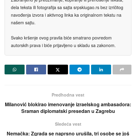
dela teksta ili fotografija sa sajta srpskiugao.rs bez izričitog
navođenja izvora i aktivnog linka ka originalnom tekstu na
našem sajtu.
Svako kršenje ovog pravila biće smatrano povredom
autorskih prava i biće prijavljeno u skladu sa zakonom.
Predhodna vest
Milanović blokirao imenovanje izraelskog ambasadora:
Sraman diplomatski presedan u Zagrebu
Sledeća vest
Nemačka: Zgrada se naprsno urušila, tri osobe se još