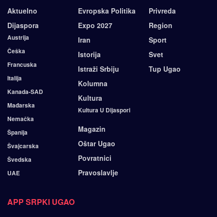
Aktuelno
Evropska Politika
Privreda
Dijaspora
Expo 2027
Region
Austrija
Iran
Sport
Češka
Istorija
Svet
Francuska
Istraži Srbiju
Tup Ugao
Italija
Kolumna
Kanada-SAD
Kultura
Mađarska
Kultura U Dijaspori
Nemačka
Magazin
Španija
Oštar Ugao
Švajcarska
Povratnici
Švedska
Pravoslavlje
UAE
APP SRPKI UGAO