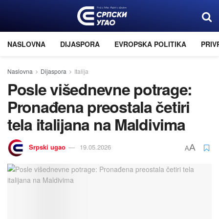
NASLOVNA
DIJASPORA
EVROPSKA POLITIKA
PRIV
Naslovna
Dijaspora
Italija
Posle višednevne potrage:
Pronađena preostala četiri
tela italijana na Maldivima
Srpski ugao
19.05.2026
A
A